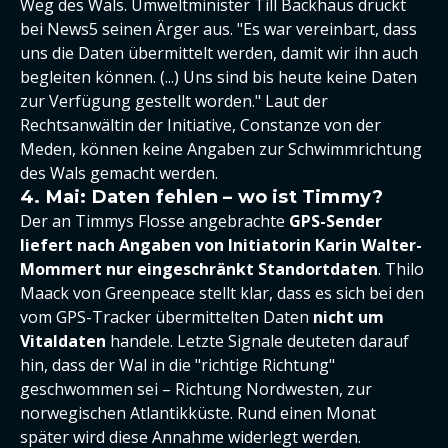
Weg des Wals. Umweltminister Till Backhaus drückt
bei News5 seinen Ärger aus. "Es war vereinbart, dass
uns die Daten übermittelt werden, damit wir ihn auch
begleiten können. (...) Uns sind bis heute keine Daten
zur Verfügung gestellt worden." Laut der
Rechtsanwältin der Initiative, Constanze von der
Meden, können keine Angaben zur Schwimmrichtung
des Wals gemacht werden.
4. Mai: Daten fehlen – wo ist Timmy?
Der an Timmys Flosse angebrachte
GPS-Sender
liefert nach Angaben von Initiatorin Karin Walter-
Mommert nur eingeschränkt Standortdaten
. Thilo
Maack von Greenpeace stellt klar, dass es sich bei den
vom GPS-Tracker übermittelten Daten
nicht um
Vitaldaten
handele. Letzte Signale deuteten darauf
hin, dass der Wal in die "richtige Richtung"
geschwommen sei – Richtung Nordwesten, zur
norwegischen Atlantikküste. Rund einen Monat
später wird diese Annahme widerlegt werden.