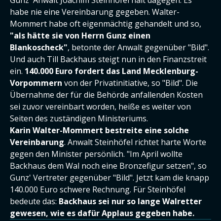
Gunz' Anwalt Joachim Steinhöfel hält dagegen. Es
habe nie eine Vereinbarung gegeben. Walter-
Mommert habe oft eigenmächtig gehandelt und so,
"als hätte sie von Herrn Gunz einen
Blankoscheck"
, betonte der Anwalt gegenüber "Bild".
Und auch Till Backhaus steigt nun in den Finanzstreit
ein.
140.000 Euro fordert das Land Mecklenburg-
Vorpommern
von der Privatinitiative, so "Bild". Die
Übernahme der für die Behörde anfallenden Kosten
sei zuvor vereinbart worden, heiße es weiter von
Seiten des zuständigen Ministeriums.
Karin Walter-Mommert bestreite eine solche
Vereinbarung
. Anwalt Steinhöfel richtet harte Worte
gegen den Minister persönlich. "Im April wollte
Backhaus dem Wal noch eine Bronzefigur setzen", so
Gunz' Vertreter gegenüber "Bild". Jetzt kam die knapp
140.000 Euro schwere Rechnung. Für Steinhöfel
bedeute das:
Backhaus sei nur so lange Walretter
gewesen, wie es dafür Applaus gegeben habe.