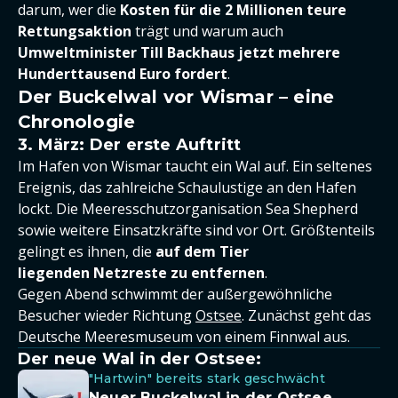
darum, wer die
Kosten für die 2 Millionen teure
Rettungsaktion
trägt und warum auch
Umweltminister Till Backhaus jetzt mehrere
Hunderttausend Euro fordert
.
Der Buckelwal vor Wismar – eine
Chronologie
3. März: Der erste Auftritt
Im Hafen von Wismar taucht ein Wal auf. Ein seltenes
Ereignis, das zahlreiche Schaulustige an den Hafen
lockt. Die Meeresschutzorganisation Sea Shepherd
sowie weitere Einsatzkräfte sind vor Ort. Größtenteils
gelingt es ihnen, die
auf dem Tier
liegenden
Netzreste zu entfernen
.
Gegen Abend schwimmt der außergewöhnliche
Besucher wieder Richtung
Ostsee
. Zunächst geht das
Deutsche Meeresmuseum von einem Finnwal aus.
Der neue Wal in der Ostsee:
"Hartwin" bereits stark geschwächt
Neuer Buckelwal in der Ostsee