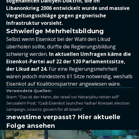
sogenannten Dahiyeh-Doktrin, die im
Libanonkrieg 2006 entwickelt wurde und massive
Vergeltungsschläge gegen gegnerische
Infrastruktur vorsieht.
Schwierige Mehrheitsbildung
Selbst wenn Eisenkot bei der Wahl den Likud
überholen sollte, dürfte die Regierungsbildung
schwierig werden.
In aktuellen Umfragen käme die
Eisenkot-Partei auf 22 der 120 Parlamentssitze,
der Likud auf 24.
Für eine Regierungsmehrheit
wären jedoch mindestens 61 Sitze notwendig, weshalb
Eisenkot auf Koalitionspartner angewiesen wäre.
Verwendete Quellen:
Stern: "Das ist der Mann, der Israel vor Netanjahu retten soll"
Jerusalem Post: "Gadi Eisenkot launches Yashar! Knesset election
campaign, vows to govern for all Israelis"
:newstime verpasst? Hier aktuelle
Folge ansehen