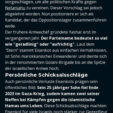
vorgeschlagen, um alle politischen Kräfte gegen
Netanjahu
zu vereinen. Dieser Vorschlag sei jedoch
abgelehnt worden. Nun positioniere er sich als
Kandidat, der das Oppositionslager zusammenführen
wolle.
Der frühere Armeechef gründete Yashar erst im
vergangenen Jahr.
Der Parteiname bedeutet so viel
wie "geradlinig" oder "aufrichtig".
Laut dem
"
Stern" stammt Eisenkot aus einfachen Verhältnissen,
ist Sohn marokkanischer Einwanderer und diente sich
in der renommierten Golani-Brigade bis an die Spitze
der israelischen Armee hoch.
Persönliche Schicksalsschläge
Auch persönliche Verluste Eisenkots prägen sein
öffentliches Bild.
Sein 25-jähriger Sohn fiel Ende
2023 im Gaza-Krieg, zudem kamen zwei seiner
Neffen bei Kämpfen gegen die islamistische
Hamas ums Leben.
Diese Schicksalsschläge machten
Eisenkot für viele Israelis noch stärker zur Gegenfigur