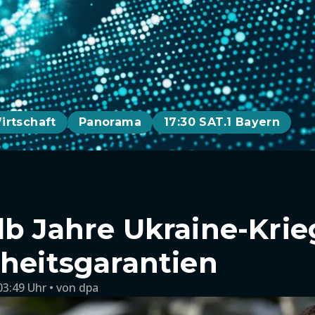
irtschaft
Panorama
17:30 SAT.1 Bayern
lb Jahre Ukraine-Kri
rheitsgarantien
03:49 Uhr
von
dpa