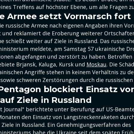
ines Treffens auf höchster Ebene, um alle Fragen zu
e Armee setzt Vormarsch fort
die russische Armee nach eigenen Angaben ihren Vor
 und reklamiert die Eroberung weiterer Ortschaften 
e schießt weiter auf Ziele in Russland. Das russisch
inisterium meldete, am Samstag 57 ukrainische Dr
ionen abgefangen und zerstört zu haben. Betroffen 
biete Brjansk, Kaluga, Kursk und
Moskau
. Die Schä
ainischen Angriffe stehen in keinem Verhältnis zu d
 sowie schweren Zerstörungen durch die russischen
 Pentagon blockiert Einsatz vo
auf Ziele in Russland
et Journal" berichtete unter Berufung auf US-Beamt
 Monaten den Einsatz von Langstreckenraketen durch
f Ziele in Russland. Ein Genehmigungsverfahren des
inisteriums habe die Ukraine seit dem späten Früh