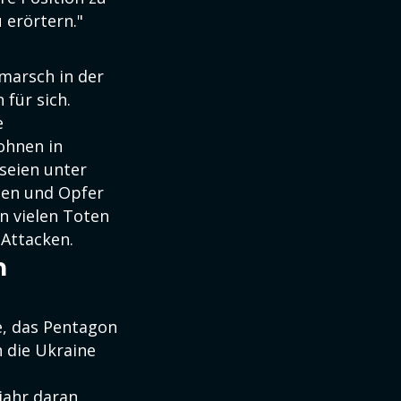
 erörtern."
marsch in der
für sich.
e
ohnen in
seien unter
den und Opfer
en vielen Toten
 Attacken.
n
e, das Pentagon
 die Ukraine
jahr daran