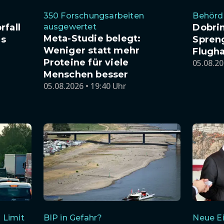
350 Forschungsarbeiten
Behörde
rfall
ausgewertet
Dobri
Meta-Studie belegt:
es
Spren
Weniger statt mehr
Flugha
Proteine für viele
05.08.20
Menschen besser
05.08.2026 • 19:40 Uhr
 Limit
BIP in Gefahr?
Neue Ei