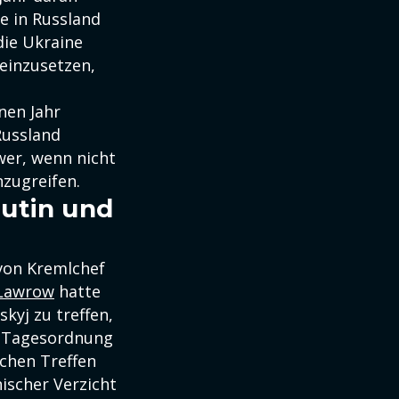
e in Russland
die Ukraine
 einzusetzen,
nen Jahr
Russland
wer, wenn nicht
nzugreifen.
Putin und
 von Kremlchef
 Lawrow
hatte
skyj zu treffen,
se Tagesordnung
lchen Treffen
ischer Verzicht