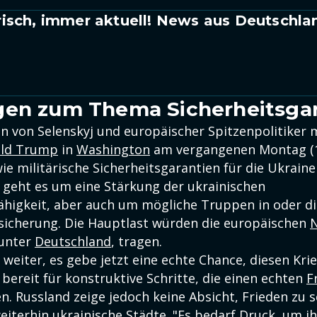
isch, immer aktuell! News aus Deutschla
gen zum Thema Sicherheitsgar
en von Selenskyj und europäischer Spitzenpolitiker 
ld Trump
in
Washington
am vergangenen Montag (1
ie militärische Sicherheitsgarantien für die Ukrain
 geht es um eine Stärkung der ukrainischen
ähigkeit, aber auch um mögliche Truppen in oder di
sicherung. Die Hauptlast würden die europäischen
runter
Deutschland
, tragen.
 weiter, es gebe jetzt eine echte Chance, diesen Kri
 bereit für konstruktive Schritte, die einen echten
F
. Russland zeige jedoch keine Absicht, Frieden zu s
iterhin ukrainische Städte. "Es bedarf Druck, um ih