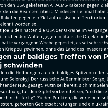
 von den USA gelieferten ATACMS-Raketen gegen Ziel
erden die Beamten zitiert. Mindestens einmal habe 
e Raketen gegen ein Ziel auf russischem Territorium
elehnt worden sei.
nt
Joe Biden
hatten die USA der Ukraine im vergange
eitreichenden Waffen gegen militärische Objekte in 
p
hatte vergangene Woche gepostet, es sei sehr sch
en Krieg zu gewinnen, ohne das Land des Invasors a
en auf baldiges Treffen von 
j schwinden
den die Hoffnungen auf ein baldiges Spitzentreffen
und Selenskyj. Der russische Außenminister
Sergej
hsender NBC gesagt,
Putin
sei bereit, sich mit Selen
sordnung für den Gipfel vorbereitet sei, "und die
och nicht fertig". Zu den Punkten, die vor einem so
üssten, gehörten
Gebietsabtretungen
und ein ukrain