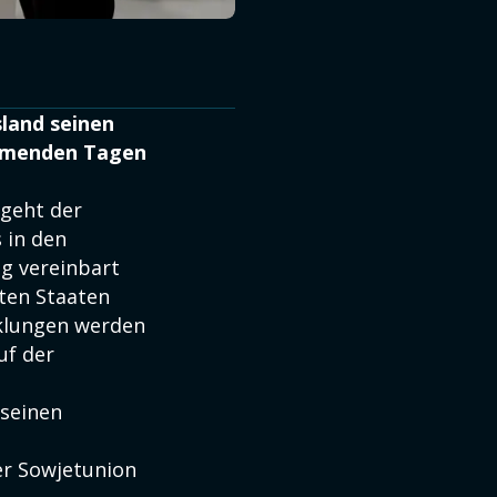
sland seinen
kommenden Tagen
 geht der
 in den
eg
vereinbart
gten Staaten
cklungen werden
uf der
seinen
er Sowjetunion