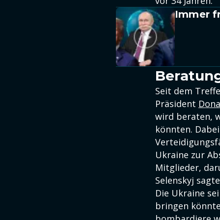
vor 34 Jahren.
Immer fr
Beratun
Seit dem Treff
Präsident
Dona
wird beraten, w
könnten. Dabei
Verteidigungsf
Ukraine zur Ab
Mitglieder, da
Selenskyj sagte
Die Ukraine sei
bringen könnten
bombardiere we