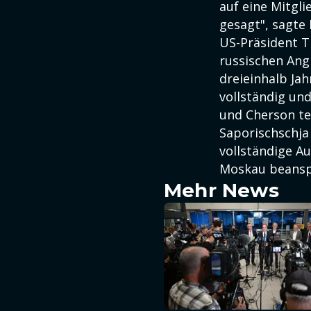
auf eine Mitgli
gesagt", sagte
US-Präsident T
russischen Ang
dreieinhalb Ja
vollständig un
und Cherson te
Saporischschja
vollständige A
Moskau beanspr
Mehr News