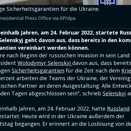
ge Sicherheitsgarantien für die Ukraine.
residential Press Office via AP/dpa
einhalb Jahren, am 24. Februar 2022, startete Rus
 Selenskyj geht davon aus, dass bereits in den 
rantien vereinbart werden können.
re nach Beginn der russischen Invasion in sein Land
äsident
Wolodymyr Selenskyj
davon aus, dass bereits
agen
Sicherheitsgarantien
für die Zeit nach dem
Kri
Derzeit arbeiten die Teams der Ukraine, der Vereini
ischen Partner an deren Ausgestaltung. Alle Entwi
den Tagen abgeschlossen sein", schrieb
Selenskyj
a
einhalb Jahren, am 24. Februar 2022, hatte
Russland
startet. Heute wird in der Ukraine außerdem der
stag begangen. Er erinnert an die Loslösung von d