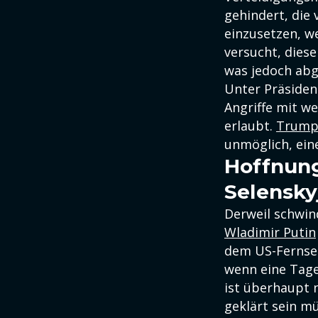
gehindert, die
einzusetzen, w
versucht, dies
was jedoch abg
Unter Präside
Angriffe mit w
erlaubt.
Trum
unmöglich, ein
Hoffnung
Selensky
Derweil schwin
Wladimir Putin
dem US-Fernse
wenn eine Tage
ist überhaupt n
geklärt sein m