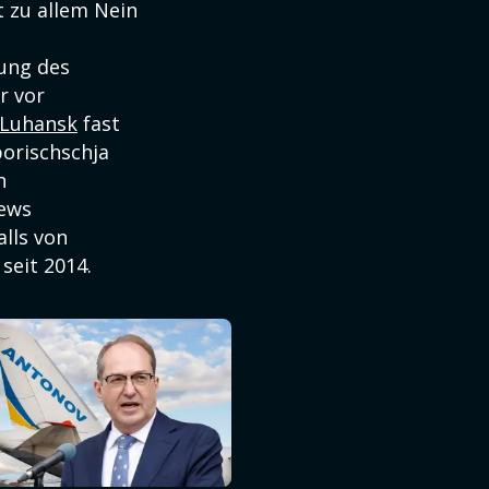
t zu allem Nein
gung des
r vor
Luhansk
fast
orischschja
n
iews
lls von
seit 2014.