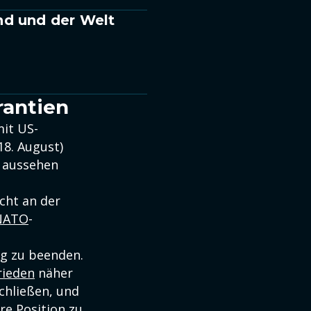
nd und der Welt
antien
mit US-
8. August)
e aussehen
cht an der
NATO
-
eg zu beenden.
rieden
näher
chließen, und
re Position zu