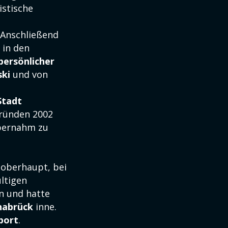
istische
 Anschließend
 in den
persönlicher
ski
und von
Stadt
Gründen 2002
übernahm zu
toberhaupt, bei
ltigen
n und hatte
nabrück
inne.
port
.