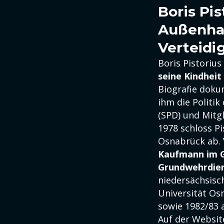
Boris Pi
Außenha
Verteidi
Boris Pistoriu
seine Kindheit
Biografie doku
ihm die Politik
(SPD) und Mitg
1978 schloss P
Osnabrück ab. 
Kaufmann im 
Grundwehrdien
niedersächsisc
Universität Os
sowie 1982/83 a
Auf der Websit