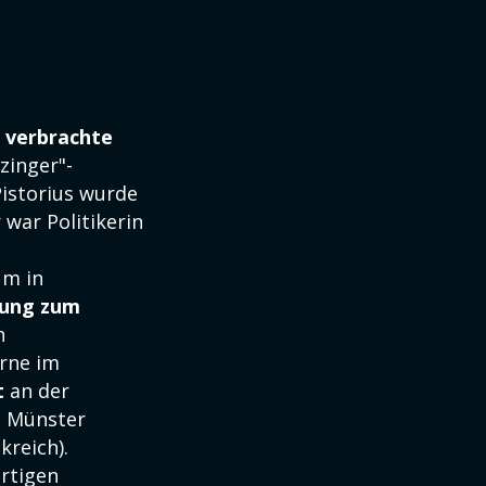
d
verbrachte
zinger"-
Pistorius wurde
 war Politikerin
um in
dung zum
n
rne im
t
an der
t Münster
kreich).
rtigen