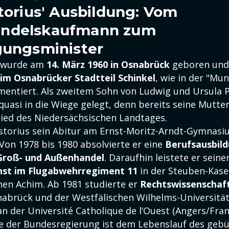
storius' Ausbildung: Vom
ndelskaufmann zum
gungsminister
s wurde am
14. März 1960 in Osnabrück
geboren un
 im Osnabrücker Stadtteil Schinkel
, wie in der "Mun
mentiert. Als zweitem Sohn von Ludwig und Ursula 
 quasi in die Wiege gelegt, denn bereits seine Mutter
lied des Niedersächsischen Landtages.
istorius sein Abitur am Ernst-Moritz-Arndt-Gymnasi
Von 1978 bis 1980 absolvierte er eine
Berufsausbil
Groß- und Außenhandel
. Daraufhin leistete er seine
st im Flugabwehrregiment 11
in der Steuben-Kase
hen Achim. Ab 1981 studierte er
Rechtswissenschaf
nabrück und der Westfälischen Wilhelms-Universitä
n der Université Catholique de l’Ouest (Angers/Fran
e der Bundesregierung ist dem Lebenslauf des gebü