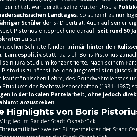
" berichtet, war bereits seine Mutter Ursula
Politik
Niedersächsischen Landtages
. So scheint es nur logi
jähriger Schüler
der SPD beitrat. Auch auf seiner ei
ist Pistorius entsprechend darauf,
seit rund 50 J
okraten
zu sein.
litischen Schritte fanden
primär hinter den Kulisse
 Landespolitik
statt, da sich Boris Pistorius zunäc
 sein Jura-Studium konzentrierte. Nach seinem Parte
 Pistorius zunächst bei den Jungsozialisten (Jusos) 
r kaufmännischen Lehre, des Grundwehrdienstes un
 Studiums der Rechtswissenschaften (1981–1987) s
gen in der lokalen Parteiarbeit, ohne jedoch direk
Wahlamt anzustreben
.
e Highlights von Boris Pistoriu
 Mitglied im Rat der Stadt Osnabrück
 Ehrenamtlicher zweiter Bürgermeister der Stadt O