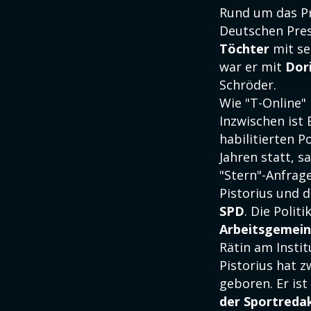
Rund um das Pr
Deutschen Pres
Töchter
mit se
war er mit
Dor
Schröder.
Wie "T-Online" 
Inzwischen ist 
habilitierten P
Jahren statt, s
"Stern"-Anfrage
Pistorius und 
SPD
. Die Polit
Arbeitsgemein
Rätin am Instit
Pistorius hat z
geboren. Er ist
der Sportreda