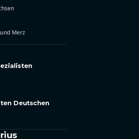
achsen
 und Merz
ezialisten
sten Deutschen
rius