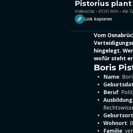
Pistorius plant
Videoclip • 01:01 Min • Ab 1
Link kopieren
Vom Osnabrüc
Verteidigungsm
hingelegt. Wer
wofür steht er
Boris Pis
Name
: Bor
Geburtsda
Beruf
: Poli
Ausbildung
Rechtswiss
Geburtsor
Wohnort
: 
Familie
: ve