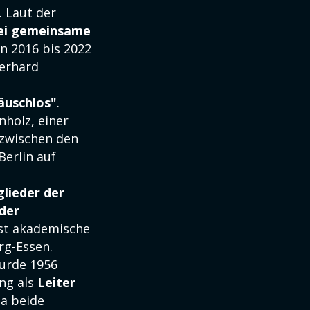
. Laut der
ei gemeinsame
n 2016 bis 2022
Gerhard
räuschlos"
.
nholz, einer
d zwischen den
Berlin auf
glieder der
der
ist akademische
rg-Essen.
rde 1956
ang als
Leiter
a beide