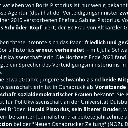
ivatleben von Boris Pistorius ist nur wenig bekannt
se-Agentur (dpa) hat der Verteidigungsminister
zw
iner 2015 verstorbenen Ehefrau Sabine Pistorius. Vo
is Schröder-Köpf
liiert, der Ex-Frau von Altkanzler 
berichtete, trennte sich das Paar
"friedlich und ge
Boris Pistorius
erneut verheiratet
– mit Julia Schwa
olitikwissenschaftlerin. Die Hochzeit Ende 2023 fan
agte ein Sprecher des Verteidigungsministeriums in 
.
die etwa 20 Jahre jüngere Schwanholz sind
beide Mit
ikwissenschaftlerin ist in Osnabrück als
Vorsitzende 
schaft sozialdemokratischer Frauen
bekannt. Sie 
ut für Politikwissenschaft an der Universität Duisbu
wei Brüder.
Harald Pistorius, sein älterer Bruder,
wu
 ein bekannter Journalist und arbeitete jahrzehntel
ktion
bei der "Neuen Osnabrücker Zeitung" (NOZ). D