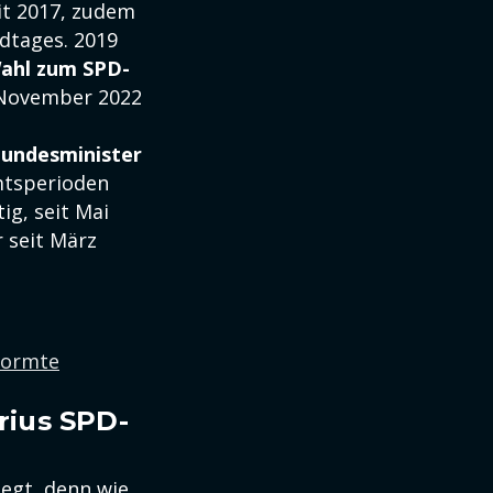
it 2017, zudem
dtages. 2019
Wahl zum SPD-
 November 2022
undesminister
Amtsperioden
ig, seit Mai
r seit März
formte
orius SPD-
legt, denn wie