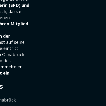
erin (SPD) und
sch, dass er
genen
ahren Mitglied
n der
hst auf seine
ieintritt
in Osnabrück.
d des
ammelte er
t ein
s
snabrück