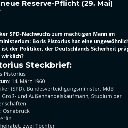
 neue Reserve-Pflicht (29. Mai)
2
ker SPD-Nachwuchs zum mächtigen Mann im
inisterium: Boris Pistorius hat eine ungewöhnlic
 ist der Politiker, der Deutschlands Sicherheit prä
 wirklich?
torius Steckbrief:
is Pistorius
tum
: 14. März 1960
tiker (
SPD
), Bundesverteidigungsminister, MdB
: Groß- und Außenhandelskaufmann, Studium der
enschaften
t
: Osnabrück
Berlin
rheiratet, zwei Töchter