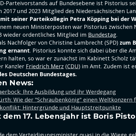
PD-Parteivorstands auf Bundesebene ist Pistorius se
n 2017 und 2023 Mitglied des Niedersächsischen Lan
 mit seiner Parteikollegin Petra Köpping bei der 
einem neuen Ministerposten war Pistorius zwischen
3 wieder ordentliches Mitglied im
Bundestag
.
als Nachfolger von Christine Lambrecht (SPD)
zum B
ung ernannt
. Pistorius konnte sich dabei über die 
rn halten, so war er zunächst im Kabinett Scholz tät
er Kanzler
Friedrich Merz
(
CDU
) im Amt. Zudem ist e
 des Deutschen Bundestages.
en News:
aerbock: Ihre Ausbildung und ihr Werdegang
ürth: Wie der "Schraubenkönig" einen Weltkonzern 
konflikt: Hintergründe und Hauptstreitpunkte
 dem 17. Lebensjahr ist Boris Pist
rde dem Verteidigungsminister quasi in die Wiege ge