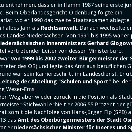
u entnehmen, dass er in Hamm 1987 seine erste jur
e. Beim Oberlandesgericht Oldenburg folgte ein
ariat, wo er 1990 das zweite Staatsexamen ablegte.
n halbes Jahr als
Rechtsanwalt
. Danach wechselte er
es Landes Niedersachsen. Von 1991 bis 1995 war er
niedersächsischen Innenministers Gerhard Glogow
tellvertretender Leiter von dessen Ministerbüro.
s war
von 1999 bis 2002 zweiter Bürgermeister der 
treter des OB) und legte das Amt aus beruflichen 
grund war sein Karriereschritt im Landesdienst: Er 
Leitung der Abteilung "Schulen und Sport"
bei der
ng Weser-Ems.
den Weg aber wieder zurück in die Position als Stad
meister-Stichwahl erhielt er 2006 55 Prozent der gü
at somit die Nachfolge von Hans-Jürgen Fip (SPD) a
013 das
Amt des Oberbürgermeisters der Stadt Os
war er
niedersächsischer Minister für Inneres und S