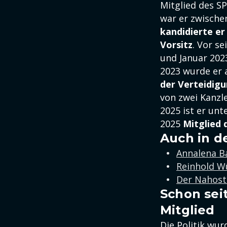
Mitglied des S
war er zwische
kandidierte er
Vorsitz
. Vor s
und Januar 202
2023 wurde er 
der Verteidig
von zwei Kanzle
2025 ist er unt
2025
Mitglied
Auch in d
Annalena B
Reinhold W
Der Nahost
Schon seit
Mitglied
Die Politik wu