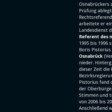
Osnabrückers z
Prüfung ablegt
Rechtsreferend
arbeitete er ei
Landesdienst d
Referent des 
1995 bis 1996 s
Boris Pistoriu
Osnabrück
(Ver
nieder. Hinter
dieser Zeit die
Bezirksregieru
Pistorius fand 
der Oberbürger
Stimmen und tr
von 2006 bis 2
Anschließend 