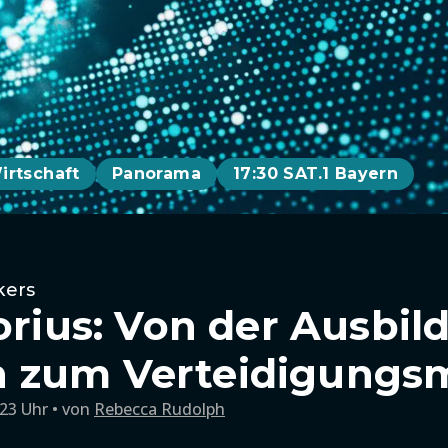
irtschaft
Panorama
17:30 SAT.1 Bayern
kers
torius: Von der Ausbi
 zum Verteidigungsm
:23 Uhr
von
Rebecca Rudolph