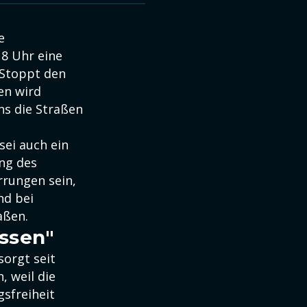
e
8 Uhr eine
"Stoppt den
en wird
ns die Straßen
sei auch ein
ng des
rrungen sein,
nd bei
aßen.
ssen"
sorgt seit
, weil die
sfreiheit