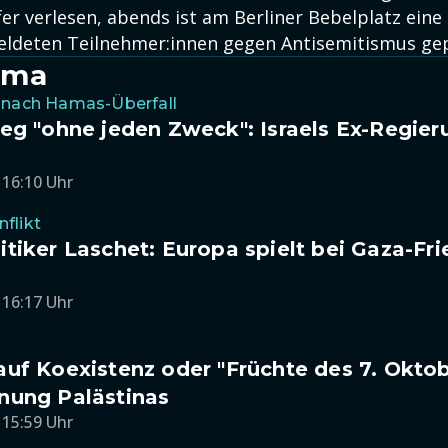
r verlesen, abends ist am Berliner Bebelplatz ein
ldeten Teilnehmer:innen gegen Antisemitismus gep
ema
 nach Hamas-Überfall
eg "ohne jeden Zweck": Israels Ex-Regier
 16:10 Uhr
flikt
tiker Laschet: Europa spielt bei Gaza-Fr
 16:17 Uhr
uf Koexistenz oder "Früchte des 7. Oktob
nung Palästinas
 15:59 Uhr