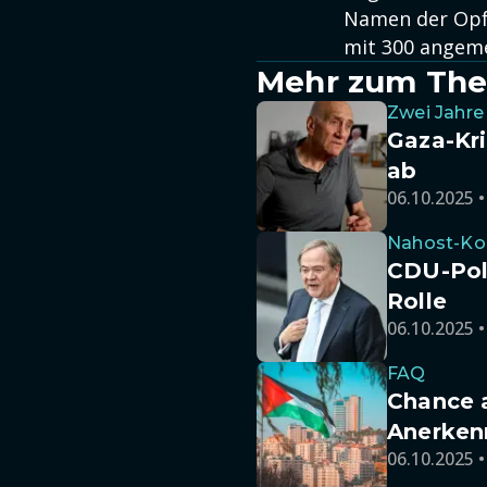
Namen der Opfe
mit 300 angeme
Mehr zum Th
Zwei Jahre
Gaza-Kri
ab
06.10.2025 •
Nahost-Kon
CDU-Poli
Rolle
06.10.2025 •
FAQ
Chance a
Anerken
06.10.2025 •