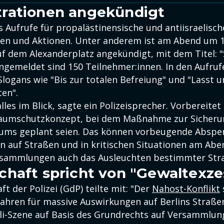
rationen angekündigt
s Aufrufe für propalästinensische und antiisraelisch
en und Aktionen. Unter anderem ist am Abend um 1
 dem Alexanderplatz angekündigt, mit dem Titel: 
ngemeldet sind 150 Teilnehmer:innen. In den Aufruf
logans wie "Bis zur totalen Befreiung" und "Lasst u
ten".
les im Blick, sagte ein Polizeisprecher. Vorbereitet 
aumschutzkonzept, bei dem Maßnahme zur Sicheru
aums geplant seien. Das können vorbeugende Abspe
n auf Straßen und in kritischen Situationen am Abe
nsammlungen auch das Ausleuchten bestimmter Str
haft spricht von "Gewaltexze
t der Polizei (GdP) teilte mit: "Der
Nahost-Konflikt
ahren für massive Auswirkungen auf Berlins Straßen
ali-Szene auf Basis des Grundrechts auf Versammlung