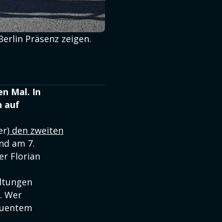
Berlin Präsenz zeigen.
en Mal. In
h auf
er)
den zweiten
ind am 7.
er Florian
altungen
. Wer
quentem