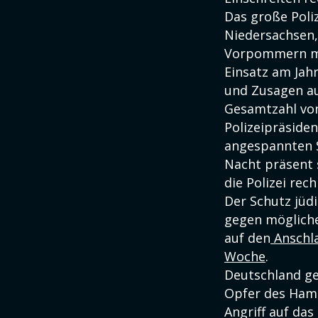
Das große Poli
Niedersachsen
Vorpommern mög
Einsatz am Ja
und Zusagen au
Gesamtzahl von 
Polizeipräsiden
angespannten S
Nacht präsent 
die Polizei re
Der Schutz jüd
gegen mögliche 
auf den
Anschla
Woche
.
Deutschland g
Opfer des Hamas
Angriff auf da