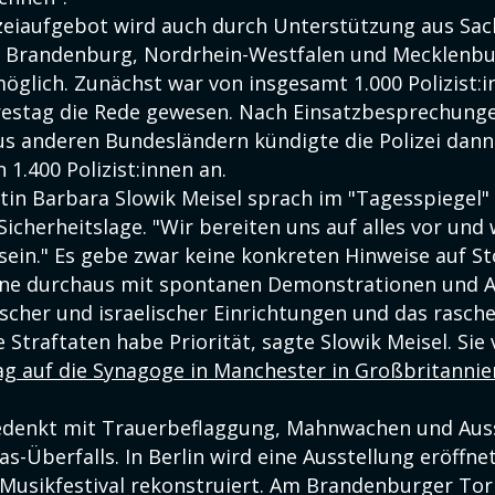
zeiaufgebot wird auch durch Unterstützung aus Sac
, Brandenburg, Nordrhein-Westfalen und Mecklenbu
lich. Zunächst war von insgesamt 1.000 Polizist:i
hrestag die Rede gewesen. Nach Einsatzbesprechun
s anderen Bundesländern kündigte die Polizei dann
1.400 Polizist:innen an.
tin Barbara Slowik Meisel sprach im "Tagesspiegel"
icherheitslage. "Wir bereiten uns auf alles vor und
sein." Es gebe zwar keine konkreten Hinweise auf S
chne durchaus mit spontanen Demonstrationen und A
ischer und israelischer Einrichtungen und das rasch
Straftaten habe Priorität, sagte Slowik Meisel. Sie
g auf die Synagoge in Manchester in Großbritannien
edenkt mit Trauerbeflaggung, Mahnwachen und Auss
-Überfalls. In Berlin wird eine Ausstellung eröffnet
s Musikfestival rekonstruiert. Am Brandenburger Tor