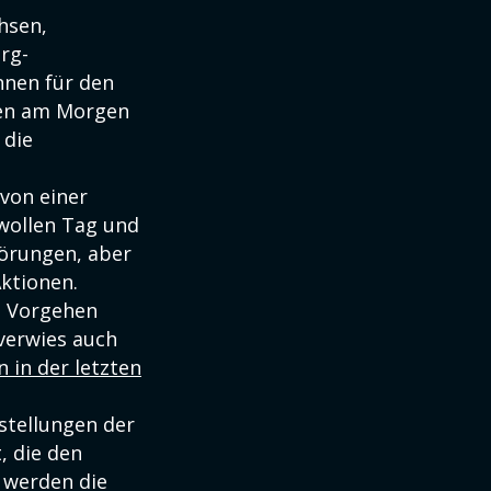
hsen,
rg-
nnen für den
gen am Morgen
 die
 von einer
 wollen Tag und
törungen, aber
ktionen.
e Vorgehen
 verwies auch
 in der letzten
tellungen der
, die den
 werden die