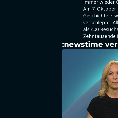
immer wieder G
Am
7. Oktober
Geschichte etw
verschleppt. A
als 400 Besuch
Zehntausende P
:newstime ver