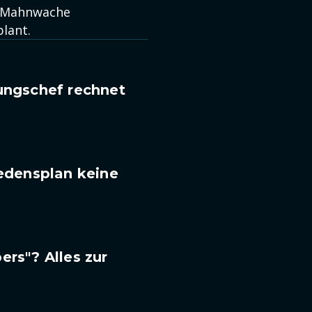
e Mahnwache
lant.
ungschef rechnet
iedensplan keine
ers"? Alles zur