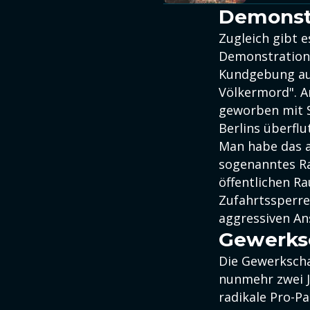
Demonst
Zugleich gibt e
Demonstration
Kundgebung auf
Völkermord". A
geworben mit S
Berlins überflu
Man habe das al
sogenanntes R
öffentlichen R
Zufahrtssperre
aggressiven A
Gewerksc
Die Gewerkschaf
nunmehr zwei J
radikale Pro-P