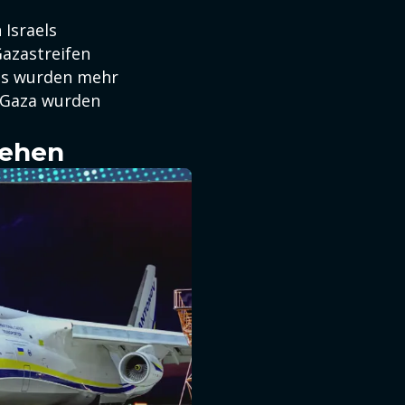
Israels
Gazastreifen
des wurden mehr
n Gaza wurden
sehen