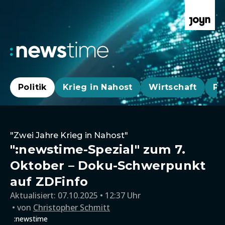
Politik
Krieg in Nahost
Wirtschaft
Pa
"Zwei Jahre Krieg in Nahost"
":newstime-Spezial" zum 7.
Oktober – Doku-Schwerpunkt
auf ZDFinfo
Aktualisiert:
07.10.2025 • 12:37 Uhr
von
Christopher Schmitt
:newstime