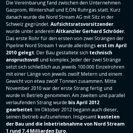
Die Vereinbarung fand zwischen den Unternehmen
Gazprom, Wintershall und E.ON Ruhrgas statt. Kurz
danach wurde die Nord Stream AG mit Sitz in der
Schweiz gegründet.
Aufsichtsratsvorsitzender
wurde unter anderem
Altkanzler Gerhard Schröder
.
Das erste Rohr für den ersten von zwei Strängen der
Pipeline Nord Stream 1 wurde allerdings
erst im April
2010 gelegt
. Der Bau gestaltete sich
technisch
anspruchsvoll
und komplex. Jeder der zwei Stränge
setzt sich schließlich aus jeweils 100.000 Einzelrohren
mit einer Länge von jeweils zwölf Metern und einem
Gewicht von etwa zwölf Tonnen zusammen. Mitte
November 2010 war der erste Strang fertig und
wurde in Betrieb genommen. Am zweiten und parallel
verlaufenden Strang wurde
bis April 2012
gearbeitet
. Im Oktober 2012 begann auch dieser,
seinen Betrieb aufzunehmen. Insgesamt
kosteten
der Bau und die Inbetriebnahme von Nord Stream
1 rund 7,4 Milliarden Euro
.