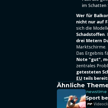
im Schatten 
Wer für Balkon
nicht nur auf 
sich die Modell
Schadstoffen
.
drei Metern D
Marktschirme.
Das Ergebnis f
Note "gut", m
zentrales Prob
getesteten Sch
EU
teils bereit
Ähnliche Them
:newstime
Sport be
Videocli