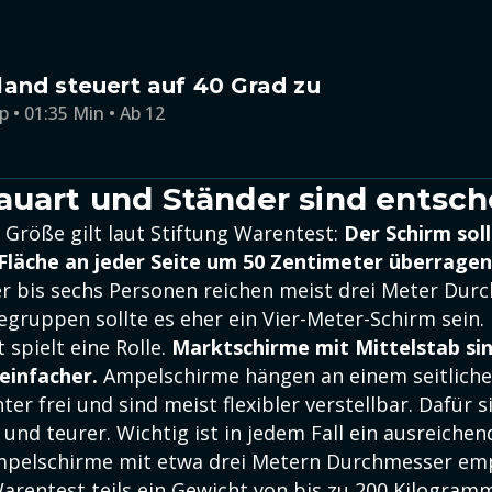
and steuert auf 40 Grad zu
p • 01:35 Min • Ab 12
auart und Ständer sind entsc
e Größe gilt laut Stiftung Warentest:
Der Schirm soll
Fläche an jeder Seite um 50 Zentimeter überragen
ier bis sechs Personen reichen meist drei Meter Dur
gruppen sollte es eher ein Vier-Meter-Schirm sein.
 spielt eine Rolle.
Marktschirme mit Mittelstab sin
einfacher.
Ampelschirme hängen an einem seitliche
ter frei und sind meist flexibler verstellbar. Dafür si
und teurer. Wichtig ist in jedem Fall ein ausreiche
Ampelschirme mit etwa drei Metern Durchmesser em
arentest teils ein Gewicht von bis zu 200 Kilogram