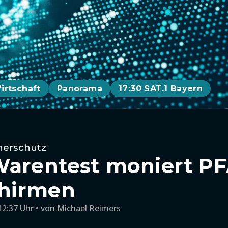
irtschaft
Panorama
17:30 SAT.1 Bayern
herschutz
Warentest moniert PF
hirmen
12:37 Uhr
von
Michael Reimers