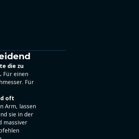
heidend
te die zu
.
Für einen
chmesser. Für
d oft
n Arm, lassen
nd sie in der
nd massiver
pfehlen
m.