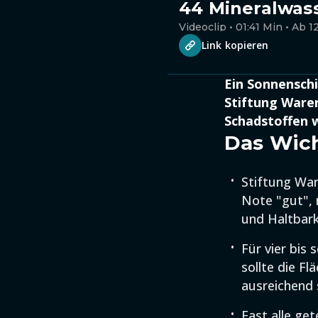
44 Mineralwass
Videoclip • 01:41 Min • Ab 1
Link kopieren
Ein Sonnenschi
Stiftung Waren
Schadstoffen w
Das Wich
Stiftung War
Note "gut", 
und Haltbark
Für vier bis
sollte die F
ausreichend
Fast alle ge