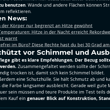
zu benutzen
. Wände und andere Flächen können Stra
m reflektieren.
en News:
 der Körper nur begrenzt an Hitze gewöhnt
Temperaturen: Hitze in der Nacht erreicht Rekordwe
st warnt
zefrei im Büro? Diese Rechte hast du bei 30 Grad am
chützt vor Schimmel und Ausb
flege gibt es klare Empfehlungen. Der Bezug sollt
werden.
Zusammengefaltet werden sollte der Schir
ndig trocken ist, damit sich kein Schimmel bildet.
ußerdem eine Schutzhülle. Sie hält Schmutz ab und 
s die Farbe langsamer ausbleicht. Gerade weil gute 
uer sein müssen und teure Produkte im Test teils du
 dem Kauf ein
genauer Blick auf Konstruktion, Stan