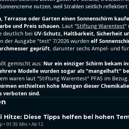
Sonnencreme nutzen, weil Strahlen seitlich reflektier
, Terrasse oder Garten einen Sonnenschirm kaufen 
Farbe und Preis schauen.
Laut "
Stiftung Warentest
"
e deutlich bei
UV-Schutz, Haltbarkeit, Sicherheit u
 In der Ausgabe "test" 7/2026 wurden
elf Sonnenschi
urchmesser geprüft
, darunter sechs Ampel- und fü
ällt gemischt aus:
Nur ein einziger Schirm bekam i
ehrere Modelle wurden sogar als "mangelhaft" b
lem waren laut "Stiftung Warentest" PFAS im Bezug
irmen enthielten hohe Mengen dieser Chemikalien
s verboten sind.
en
i Hitze: Diese Tipps helfen bei hohen Te
p • 01:35 Min • Ab 12