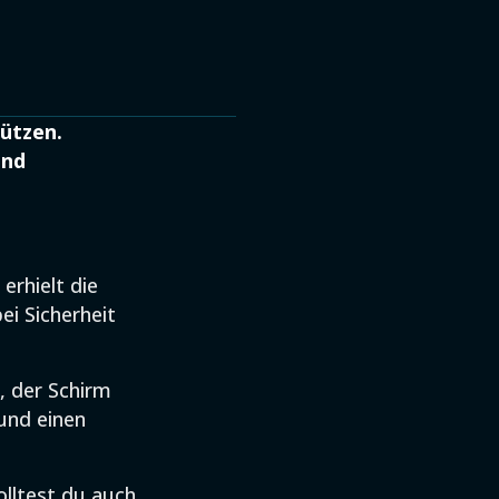
ützen.
und
erhielt die
i Sicherheit
, der Schirm
 und einen
olltest du auch