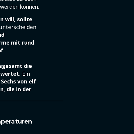
t werden können.
will, sollte
 unterscheiden
nd
rme mit rund
nf
nsgesamt die
ewertet.
Ein
.
Sechs von elf
, die in der
mperaturen