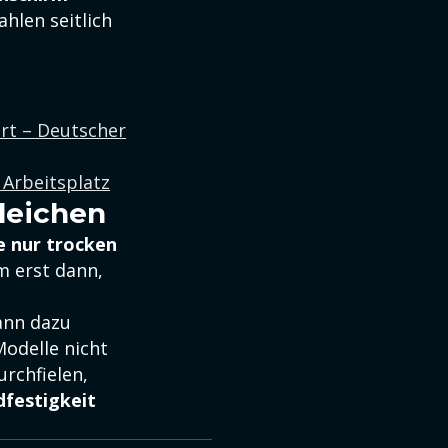
hlen seitlich
rt – Deutscher
 Arbeitsplatz
leichen
e nur trocken
m erst dann,
kann dazu
Modelle nicht
rchfielen,
dfestigkeit