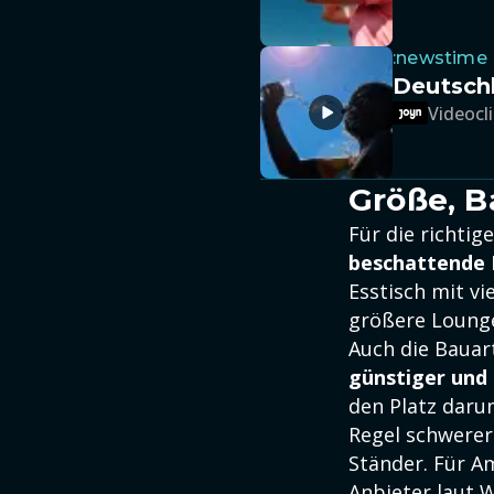
:newstime
Deutschl
Videocli
Größe, B
Für die richtig
beschattende 
Esstisch mit v
größere Lounge
Auch die Bauart
günstiger und 
den Platz darun
Regel schwerer 
Ständer. Für 
Anbieter laut W