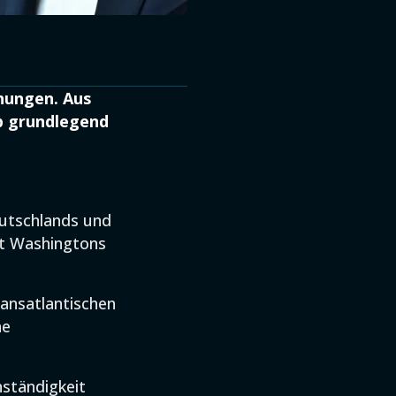
ehungen. Aus
mp grundlegend
eutschlands und
it Washingtons
ransatlantischen
ne
nständigkeit