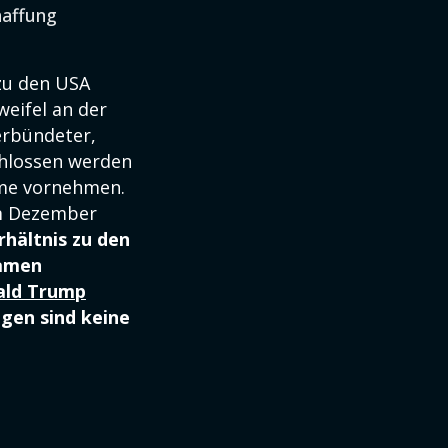
haffung
zu den USA
eifel an der
erbündeter,
hlossen werden
hme vornehmen.
im Dezember
hältnis zu den
samen
ald Trump
ngen sind keine