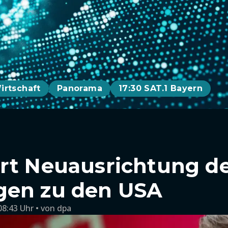
irtschaft
Panorama
17:30 SAT.1 Bayern
rt Neuausrichtung d
gen zu den USA
08:43 Uhr
von
dpa