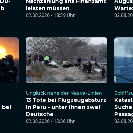
CDU-
Nachzahlung ans Finanzamt
Augus
ab
leisten müssen
Warte
02.08.2026 • 18:59 Uhr
02.08.20
Unglück nahe der Nasca-Linien
Schiffs
13 Tote bei Flugzeugabsturz
Katast
 bei
in Peru - unter ihnen zwei
Suche
Deutsche
Passag
02.08.2026 • 15:36 Uhr
02.08.20