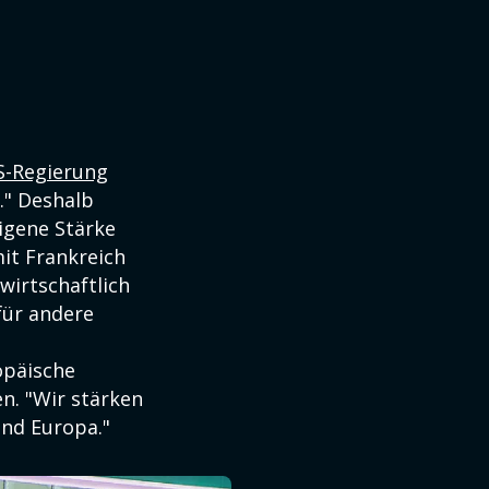
S-Regierung
." Deshalb
igene Stärke
it Frankreich
wirtschaftlich
 für andere
opäische
n. "Wir stärken
und Europa."