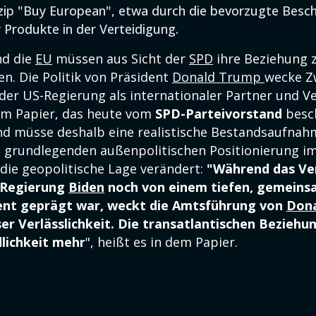
zip "Buy European", etwa durch die bevorzugte Besc
 Produkte in der Verteidigung.
nd die
EU
müssen aus Sicht der
SPD
ihre Beziehung 
en. Die Politik von Präsident
Donald Trump
wecke Zw
 der US-Regierung als internationaler Partner und V
nem Papier, das heute vom
SPD-Parteivorstand
besc
and müsse deshalb eine realistische Bestandsaufna
en grundlegenden außenpolitischen Positionierung 
 die geopolitische Lage verändert:
"Während das Ver
 Regierung
Biden
noch von einem tiefen, gemein
t geprägt war, weckt die Amtsführung von
Don
ser Verlässlichkeit. Die transatlantischen Beziehu
lichkeit mehr
", heißt es in dem Papier.