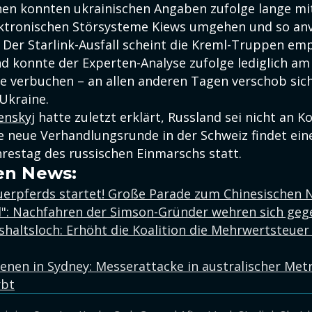
n konnten ukrainischen Angaben zufolge lange mit
lektronischen Störsysteme Kiews umgehen und so anvi
. Der Starlink-Ausfall scheint die Kreml-Truppen emp
nd konnte der Experten-Analyse zufolge lediglich am
 verbuchen – an allen anderen Tagen verschob sich
Ukraine.
enskyj
hatte zuletzt erklärt, Russland sei nicht an
Die neue Verhandlungsrunde in der Schweiz findet ei
hrestag des russischen Einmarschs statt.
en News:
uerpferds startet! Große Parade zum Chinesischen 
": Nachfahren der Simson-Gründer wehren sich geg
altsloch: Erhöht die Koalition die Mehrwertsteuer
enen in Sydney: Messerattacke in australischer Metr
rbt