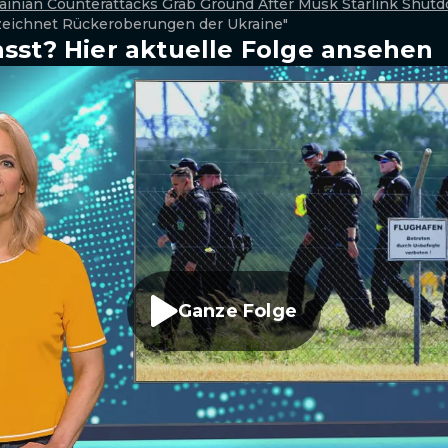
rainian Counterattacks Grab Ground After Musk Starlink Shut
rzeichnet Rückeroberungen der Ukraine"
sst? Hier aktuelle Folge ansehen
Ganze Folge