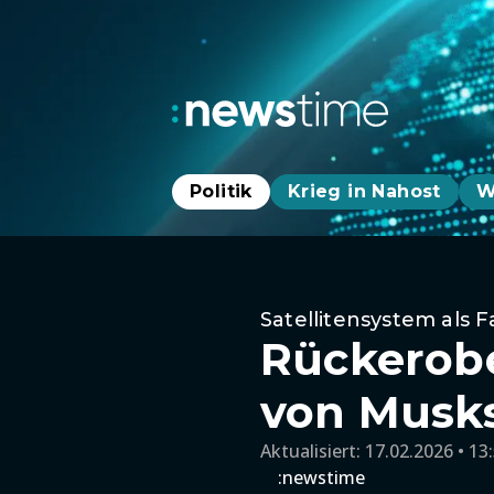
Politik
Krieg in Nahost
W
Satellitensystem als F
Rückerobe
von Musks 
Aktualisiert:
17.02.2026 • 13
:newstime