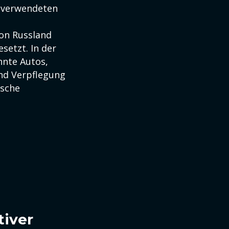
n verwendeten
on Russland
etzt. In der
nnte Autos,
nd Verpflegung
ische
tiver