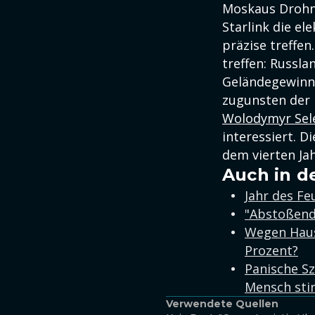
Moskaus Drohne
Starlink die e
präzise treffen
treffen: Russla
Geländegewinne
zugunsten der 
Wolodymyr Sel
interessiert. 
dem vierten Ja
Auch in d
Jahr des Fe
"Abstoßend
Wegen Haush
Prozent?
Panische Sz
Mensch sti
Verwendete Quellen