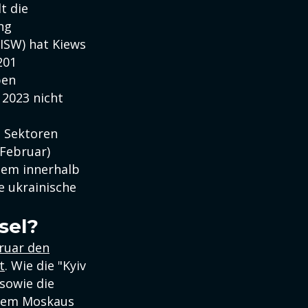
lt die
ng
(ISW) hat Kiews
201
pen
 2023 nicht
i Sektoren
 Februar)
llem innerhalb
e ukrainische
sel?
ruar den
t
. Wie die "Kyiv
sowie die
tdem Moskaus