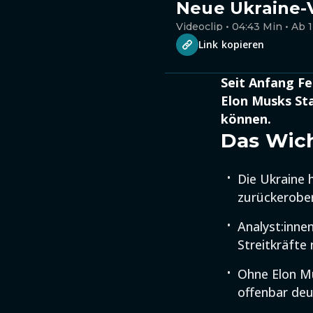
Neue Ukraine-
Videoclip • 04:43 Min • Ab 
Link kopieren
Seit Anfang F
Elon Musks Sta
können.
Das Wich
Die Ukraine 
zurückerober
Analyst:inne
Streitkräfte
Ohne Elon Mu
offenbar deu