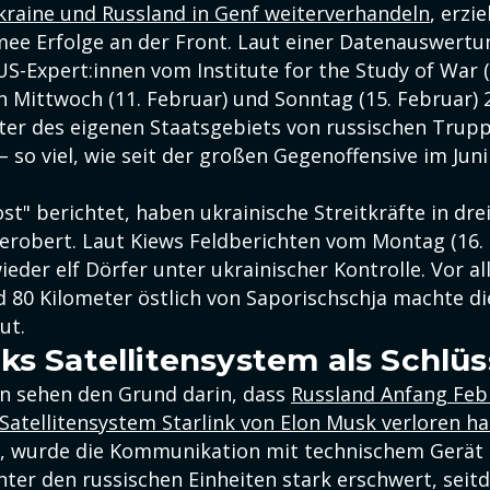
raine und Russland in Genf weiterverhandeln
, erzie
mee Erfolge an der Front. Laut einer Datenauswertu
S-Expert:innen vom Institute for the Study of War 
 Mittwoch (11. Februar) und Sonntag (15. Februar) 
er des eigenen Staatsgebiets von russischen Trup
 so viel, wie seit der großen Gegenoffensive im Juni
ost" berichtet, haben ukrainische Streitkräfte in dre
erobert. Laut Kiews Feldberichten vom Montag (16.
ieder elf Dörfer unter ukrainischer Kontrolle. Vor a
d 80 Kilometer östlich von Saporischschja machte di
ut.
ks Satellitensystem als Schlüs
en sehen den Grund darin, dass
Russland Anfang Feb
 Satellitensystem Starlink von Elon Musk verloren ha
t, wurde die Kommunikation mit technischem Gerät 
er den russischen Einheiten stark erschwert, sei