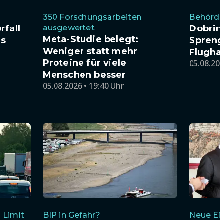
350 Forschungsarbeiten
Behörde
rfall
ausgewertet
Dobri
Meta-Studie belegt:
es
Spren
Weniger statt mehr
Flugha
Proteine für viele
05.08.20
Menschen besser
05.08.2026 • 19:40 Uhr
 Limit
BIP in Gefahr?
Neue Ei