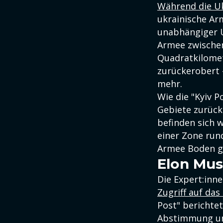
Während die Uk
ukrainische Ar
unabhängiger U
Armee zwischen
Quadratkilomet
zurückerobert –
mehr.
Wie die "Kyiv P
Gebiete zurück
befinden sich w
einer Zone run
Armee Boden g
Elon Mus
Die Expert:inn
Zugriff auf das
Post" berichte
Abstimmung unt