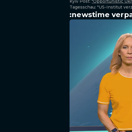
Kyiv Post:
"Opportunistic Uk
Tagesschau: "US-Institut ve
:newstime verpa