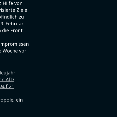
 Hilfe von
sierte Ziele
findlich zu
 9. Februar
 die Front
 Kompromissen
ne Woche vor
Neujahr
en AfD
 auf 21
opole, ein