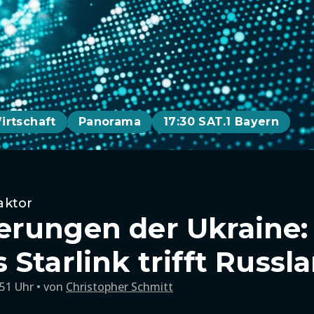
irtschaft
Panorama
17:30 SAT.1 Bayern
aktor
rungen der Ukraine: 
Starlink trifft Russl
:51 Uhr
von
Christopher Schmitt