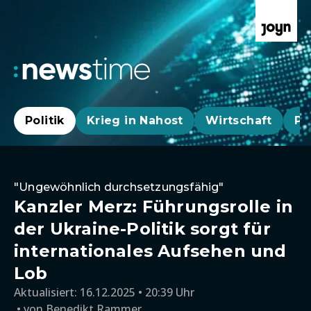
Politik
Krieg in Nahost
Wirtschaft
Pa
"Ungewöhnlich durchsetzungsfähig"
Kanzler Merz: Führungsrolle in
der Ukraine-Politik sorgt für
internationales Aufsehen und
Lob
Aktualisiert:
16.12.2025 • 20:39 Uhr
von
Benedikt Rammer