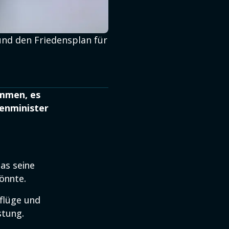
nd den Friedensplan für
ommen, es
enminister
as seine
önnte.
flüge und
stung.