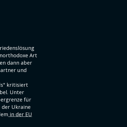
Friedenslösung
unorthodoxe Art
ien dann aber
partner und
" kritisiert
bel. Unter
bergrenze für
 der Ukraine
 dem
in der EU