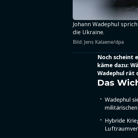
Johann Wadephul spricht
die Ukraine.
Bild: Jens Kalaene/dpa
Noch scheint e
käme dazu: Wä
Wadephul rät d
Das Wich
Wadephul sie
militärische
Hybride Kri
Luftraumver