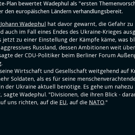
te-Plan bewertet Wadephul als "ersten Themenvorsch
r den europäischen Ländern verhandlungsbereit.
r
Johann Wadephul
hat davor gewarnt, die Gefahr zu
d auch im Fall eines Endes des Ukraine-Krieges ausg
 jetzt zu einer Einstellung der Kämpfe käme, was ble
 aggressives Russland, dessen Ambitionen weit über
sagte der CDU-Politiker beim Berliner Forum Außenp
g.
eine Wirtschaft und Gesellschaft weitgehend auf Kri
mehr Soldaten, als es für seine menschenverachtende
in der Ukraine aktuell benötige. Es gehe um nahezu 
sagte Wadephul. "Divisionen, die ihren Blick - dara
auf uns richten, auf die
EU
, auf die
NATO
."