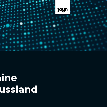
aine
ussland