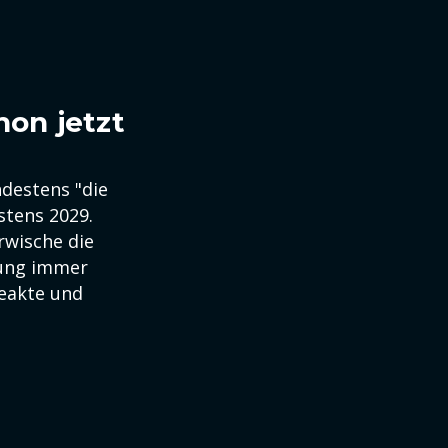
on jetzt
ndestens "die
stens 2029.
rwische die
rung immer
eakte und