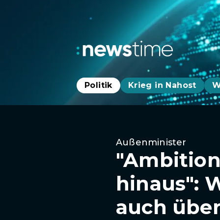
Politik
Krieg in Nahost
W
Außenminister
"Ambition
hinaus": 
auch über