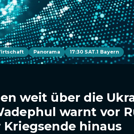
irtschaft
Panorama
17:30 SAT.1 Bayern
en weit über die Ukr
Wadephul warnt vor R
 Kriegsende hinaus