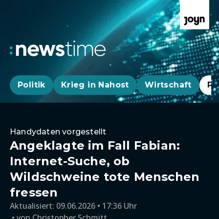
Politik
Krieg in Nahost
Wirtschaft
Pa
Handydaten vorgestellt
Angeklagte im Fall Fabian:
Internet-Suche, ob
Wildschweine tote Menschen
fressen
Aktualisiert:
09.06.2026 • 17:36 Uhr
von
Christopher Schmitt