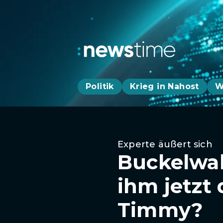
Politik
Krieg in Nahost
W
Experte äußert sich
Buckelwal
ihm jetzt 
Timmy?