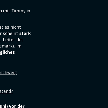
en mit Timmy in
st es nicht
r scheint
stark
g, Leiter des
emark), im
gliches
nschweig
stand?
Juni) vor der