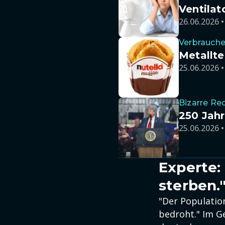
Ventilat
26.06.2026 •
Verbrauche
Metallte
25.06.2026 •
Bizarre Re
250 Jahr
25.06.2026 •
Experte:
sterben.
"Der Population
bedroht." Im G