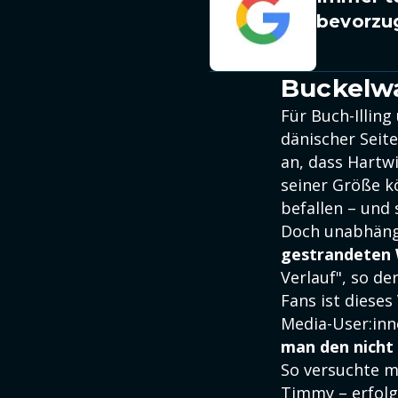
bevorzu
Buckelwa
Für Buch-Illing
dänischer Seit
an, dass Hartw
seiner Größe kö
befallen – und
Doch unabhängi
gestrandeten W
Verlauf", so d
Fans ist dieses
Media-User:inn
man den nicht
So versuchte m
Timmy – erfolg