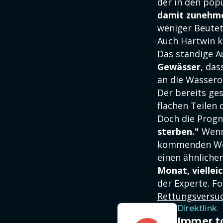
der in den pop
damit zunehm
weniger Beutet
Auch Hartwin k
Das ständige A
Gewässer
, das
an die Wassero
Der bereits ge
flachen Teilen 
Doch die Progn
sterben."
Wenn 
kommenden Woch
einen ähnliche
Monat, viellei
der Experte. Fo
Rettungsversuc
Direktlink
Immer to