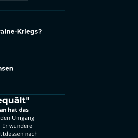
aine-Kriegs?
hsen
equält"
an hat das
te den Umgang
. Er wundere
attdessen nach