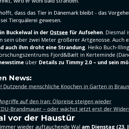
rinkt, wird er wohl bald stranden.
hofft, dass das Tier in Dänemark bleibt - das Vorgeh
sei Tierquälerei gewesen.
in Buckelwal in der
Ostsee
für Aufsehen
. Diesmal i
 sein über zwei Meter größerer Artgenosse. Auch e
d auch ihm droht eine Strandung
. Heiko Buch-Illin
orschungszentrums Fjord&Bælt in Kerteminde (Dän
:newstime
über
Details zu Timmy 2.0 – und sein mö
en News:
e! Dutzende menschliche Knochen in Garten in Brau
ngriffe auf den Iran: Ölpreise steigen wieder
CDU-Brandmauer – oder wächst jetzt erst der Wider
l vor der Haustür
r immer wieder auftauchende Wal
am Dienstag
(23. 