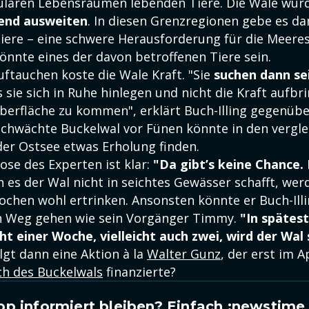
ulären Lebensräumen lebenden Tiere. Die Wale wür
end ausweiten
. In diesen Grenzregionen gebe es da
iere – eine schwere Herausforderung für die Meer
önnte eines der davon betroffenen Tiere sein.
uftauchen koste die Wale Kraft. "Sie
suchen dann se
s sie sich in Ruhe hinlegen und nicht die Kraft aufb
berfläche zu kommen", erklärt Buch-Illing gegenübe
schwächte Buckelwal vor Fünen könnte in den vergle
der Ostsee etwas Erholung finden.
ose des Experten ist klar:
"Da gibt’s keine Chance. 
es der Wal nicht in seichtes Gewässer schafft, werd
en wohl ertrinken. Ansonsten könnte er Buch-Illi
n Weg gehen wie sein Vorgänger Timmy.
"In spätes
cht einer Woche, vielleicht auch zwei, wird der Wal
lgt dann eine Aktion à la
Walter Gunz
, der erst im A
h des Buckelwals
finanzierte?
p informiert bleiben? Einfach
:newstime