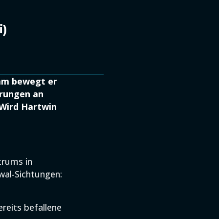
i)
sam bewegt er
erungen an
 Wird Hartwin
trums in
wal-Sichtungen:
ereits befallene