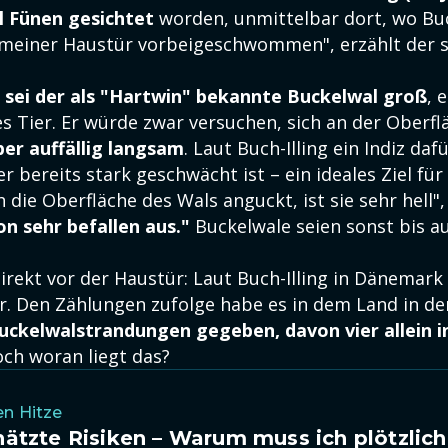
l Fünen gesichtet
worden, unmittelbar dort, wo Buc
or meiner Haustür vorbeigeschwommen", erzählt der 
 sei der als "Hartwin" bekannte Buckelwal groß
, 
 Tier. Er würde zwar versuchen, sich an der Oberflä
er auffällig langsam
. Laut Buch-Illing ein Indiz daf
 bereits stark geschwächt ist – ein ideales Ziel für
die Oberfläche des Wals anguckt, ist sie sehr hell",
on sehr befallen aus."
Buckelwale seien sonst bis au
.
irekt vor der Haustür: Laut Buch-Illing in Dänemark
r. Den Zählungen zufolge habe es in dem Land in d
uckelwalstrandungen gegeben, davon vier allein i
och woran liegt das?
en Hitze
ätzte Risiken – Warum muss ich plötzlich