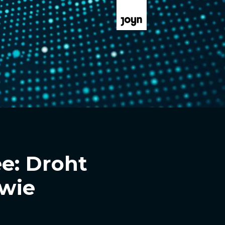
e: Droht
 wie