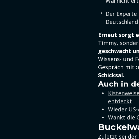
Wal nicht ert
Der Experte 
Deutschland 
Erneut sorgt e
Timmy, sondern
geschwächt un
Wissens- und F
Gespräch mit
Schicksal.
Auch in d
Kistenweis
entdeckt
Wieder US-A
Wankt die 
Buckelwa
Zuletzt sei de