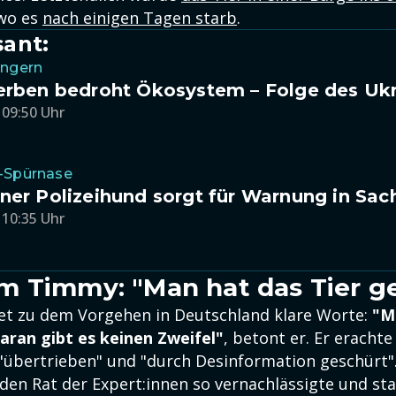
 wo es
nach einigen Tagen starb
.
sant:
ungern
erben bedroht Ökosystem – Folge des Ukr
 09:50 Uhr
-Spürnase
ner Polizeihund sorgt für Warnung in Sac
 10:35 Uhr
 Timmy: "Man hat das Tier g
ndet zu dem Vorgehen in Deutschland klare Worte:
"M
daran gibt es keinen Zweifel"
, betont er. Er erach
"übertrieben" und "durch Desinformation geschürt"
 den Rat der Expert:innen so vernachlässigte und st