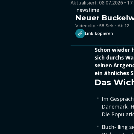
Aktualisiert:
08.07.2026 • 17
:newstime
Neuer Buckelwa
Videoclip • 58 Sek • Ab 12
Link kopieren
Schon wieder h
sich durchs Wa
seinen Artgeno
ein ähnliches S
Das Wich
Im Gespräch 
Dänemark, He
Die Populati
Buch-Illing s