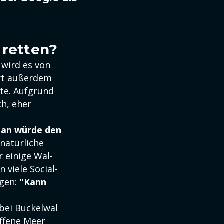
 retten?
l wird es von
rt außerdem
te. Aufgrund
ch, eher
an würde den
 natürliche
 einige Wal-
 viele Social-
agen:
"Kann
bei Buckelwal
offene Meer