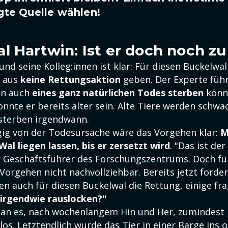
gte Quelle wählen!
l Hartwin: Ist er doch noch zu
 und seine Kolleg:innen ist klar: Für diesen Buckelwa
e aus
keine Rettungsaktion
geben. Der Experte füh
in auch
eines ganz natürlichen Todes sterben
könn
nnte er bereits älter sein. Alte Tiere werden schwa
 sterben irgendwann.
g von der Todesursache wäre das Vorgehen klar:
M
al liegen lassen, bis er zersetzt wird
. "Das ist der
er Geschäftsführer des Forschungszentrums. Doch für
 Vorgehen nicht nachvollziehbar. Bereits jetzt fordern
en auch für diesen Buckelwal die Rettung, einige fr
 irgendwie rauslocken?"
an es, nach wochenlangem Hin und Her, zumindest 
los. Letztendlich wurde
das Tier in einer Barge ins 