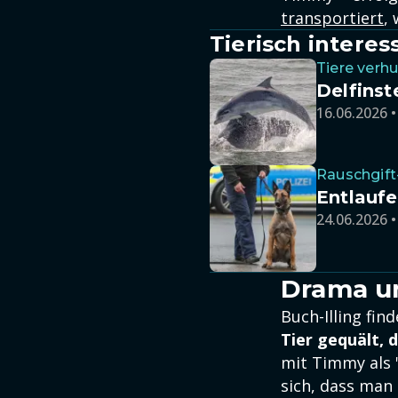
transportiert
,
Tierisch interes
Tiere verh
Delfinst
16.06.2026 •
Rauschgift
Entlaufe
24.06.2026 •
Drama um
Buch-Illing fi
Tier gequält, 
mit Timmy als 
sich, dass man