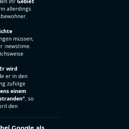
den ihr
Gebiet
nn allerdings
esbewohner.
ichte
ringen müssen,
r :newstime.
ichsweise
Er wird
e er in den
ng zufolge
tens einem
 stranden"
, so
pril den
bei Google als