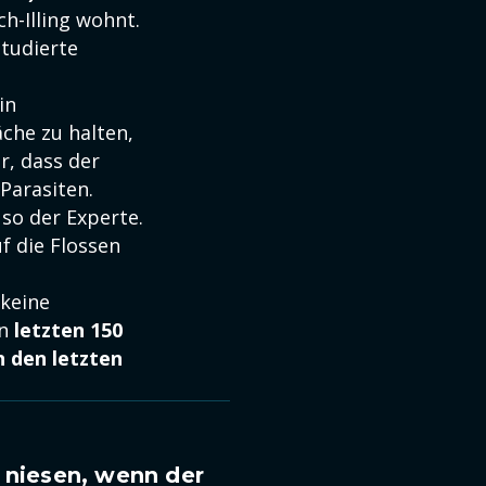
h-Illing wohnt.
studierte
ein
che zu halten,
ür, dass der
 Parasiten.
 so der Experte.
f die Flossen
 keine
en
letzten 150
n den letzten
 niesen, wenn der