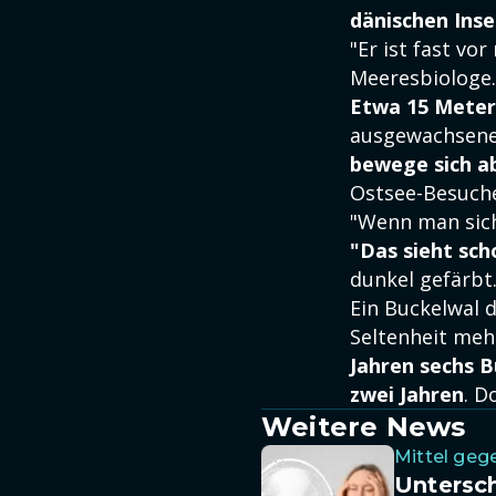
dänischen Inse
"Er ist fast v
Meeresbiologe.
Etwa 15 Meter
ausgewachsenes
bewege sich ab
Ostsee-Besucher
"Wenn man sich 
"Das sieht sch
dunkel gefärbt
Ein Buckelwal d
Seltenheit meh
Jahren sechs B
zwei Jahren
. D
Weitere News
Mittel geg
Untersch