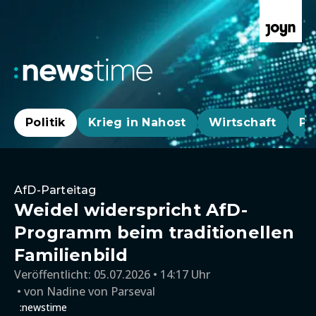
Politik
Krieg in Nahost
Wirtschaft
Pa
AfD-Parteitag
Weidel widerspricht AfD-
Programm beim traditionellen
Familienbild
Veröffentlicht:
05.07.2026 • 14:17 Uhr
von
Nadine von Parseval
:newstime