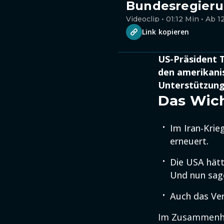
Bundesregieru
Videoclip • 01:12 Min • Ab 1
Link kopieren
US-Präsident 
den amerikani
Unterstützung 
Das Wich
Im Iran-Krie
erneuert.
Die USA hät
Und nun sage
Auch das Ver
Im Zusammenha