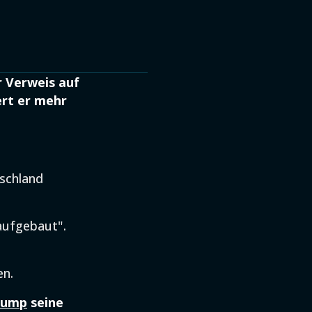
 Verweis auf
rt er mehr
tschland
aufgebaut".
en.
rump
seine