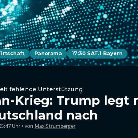
irtschaft
Panorama
17:30 SAT.1 Bayern
elt fehlende Unterstützung
n-Krieg: Trump legt m
utschland nach
05:47 Uhr
von
Max Strumberger