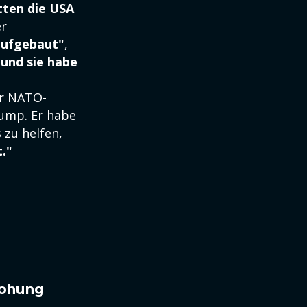
tten die USA
er
aufgebaut"
,
g und sie habe
er NATO-
rump. Er habe
 zu helfen,
t."
rohung