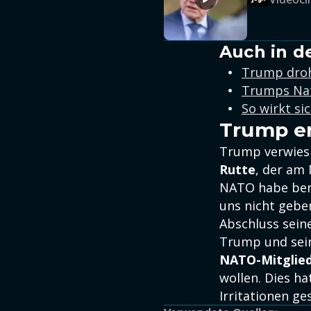
Auch in d
Trump droht
Trumps Nat
So wirkt si
Trump er
Trump verwies
Rutte
, der am
NATO habe bere
uns nicht gebe
Abschluss sein
Trump und sei
NATO-Mitglied
wollen. Dies h
Irritationen ge