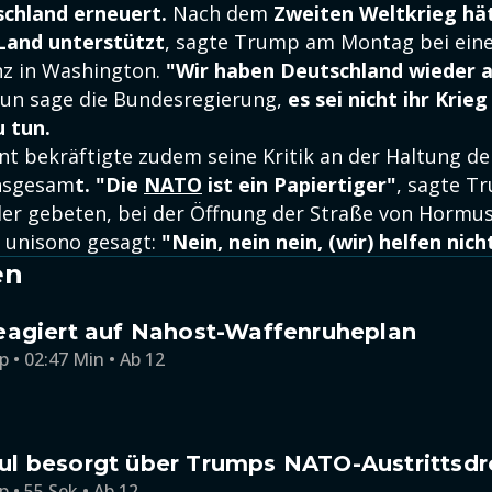
schland erneuert.
Nach dem
Zweiten Weltkrieg hä
Land unterstützt
, sagte Trump am Montag bei ein
nz in Washington.
"Wir haben Deutschland wieder 
nun sage die Bundesregierung,
es sei nicht ihr Krie
u tun.
nt bekräftigte zudem seine Kritik an der Haltung d
nsgesam
t. "
Die
NATO
ist ein Papiertiger"
, sagte T
der gebeten, bei der Öffnung der Straße von Hormus
n unisono gesagt:
"Nein, nein nein, (wir) helfen nich
en
eagiert auf Nahost-Waffenruheplan
p • 02:47 Min • Ab 12
l besorgt über Trumps NATO-Austrittsd
p • 55 Sek • Ab 12