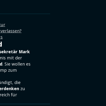
tur
verlassen?
us
d
sekretär Mark
nis mit der
nd
. Sie wollen es
rump zum
ndigt, die
berdenken
zu
reich für