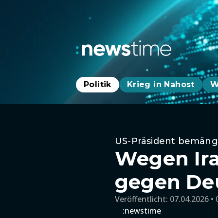
Politik
Krieg in Nahost
W
US-Präsident bemäng
Wegen Ira
gegen De
Veröffentlicht:
07.04.2026 • 
:newstime