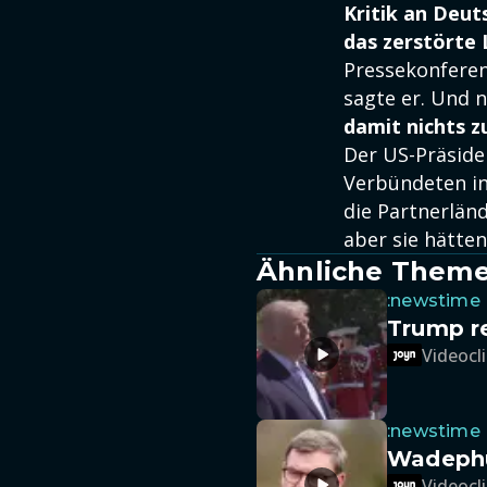
Kritik an Deut
das zerstörte 
Pressekonfere
sagte er. Und 
damit nichts z
Der US-Präside
Verbündeten i
die Partnerlän
aber sie hätte
Ähnliche Them
:newstime
Trump r
Videocli
:newstime
Wadephu
Videocli