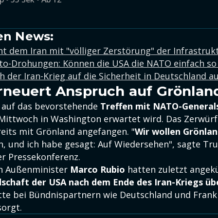
en News:
 dem Iran mit "völliger Zerstörung" der Infrastruk
o-Drohungen: Können die USA die NATO einfach so 
ch der Iran-Krieg auf die Sicherheit in Deutschland a
neuert Anspruch auf Grönlan
 auf das bevorstehende
Treffen mit NATO-General
 Mittwoch in Washington erwartet wird. Das Zerwürf
its mit Grönland angefangen. "
Wir wollen Grönla
n, und ich habe gesagt: Auf Wiedersehen", sagte T
er Pressekonferenz.
n Außenminister
Marco Rubio
hatten zuletzt angekü
schaft der USA nach dem Ende des Iran-Kriegs ü
atte bei Bündnispartnern wie Deutschland und Frank
sorgt.