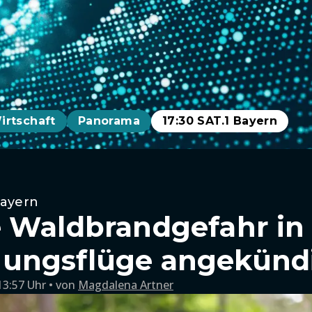
irtschaft
Panorama
17:30 SAT.1 Bayern
Bayern
 Waldbrandgefahr in
ungsflüge angekünd
13:57 Uhr
von
Magdalena Artner