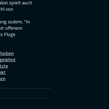
bei spielt auch
hl von
ung zudem, "in
mit offenem
ls Flüge
erhoben
bgelehnt
tzte
nkt
ten