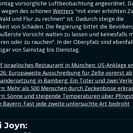
ntag vorsorgliche Luftbeobachtung angeordnet. Da
ss wegen des schönen
Wetters
"mit einer erhöhten Za
Wald und Flur zu rechnen" ist. Dadurch steige die
keit von Schäden. Die Regierung bittet die Bevölker
ußerste Vorsicht walten zu lassen und keinesfalls 
ren oder zu rauchen". In der Oberpfalz sind ebenfal
sogar von Samstag bis Dienstag.
uf israelisches Restaurant in München: US-Anklage 
26: Europaweite Ausschreibung für Zelte vorerst a
andersetzung in Bamberg: Ein Toter und zwei Verle
rn: Mehr als 500 Menschen durch Zeckenbisse erkra
rn: Sonne und steigende Temperaturen über Pfings
n Bayern: Fast jede zweite untersuchte Art bedroht
i Joyn: