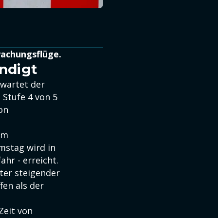
achungsflüge.
ndigt
wartet der
 Stufe 4 von 5
on
im
mstag wird in
ahr - erreicht.
iter steigender
fen als der
Zeit von