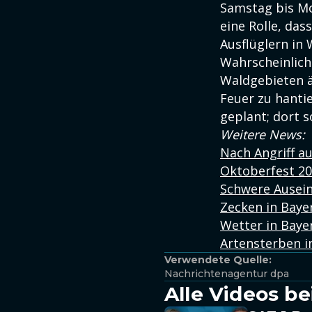
Samstag bis Mo
eine Rolle, da
Ausflüglern in 
Wahrscheinlich
Waldgebieten ä
Feuer zu hantie
geplant; dort 
Weitere News:
Nach Angriff a
Oktoberfest 20
Schwere Ausein
Zecken in Baye
Wetter in Baye
Artensterben i
Verwendete Quelle:
Nachrichtenagentur dpa
Alle Videos be