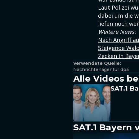
Laut Polizei 
dabei um die w
liefen noch w
Weitere News:
Nach Angriff a
Steigende Wal
Zecken in Baye
Verwendete Quelle:
Nachrichtenagentur dpa
Alle Videos be
SAT.1 Ba
SAT.1 Bayern 