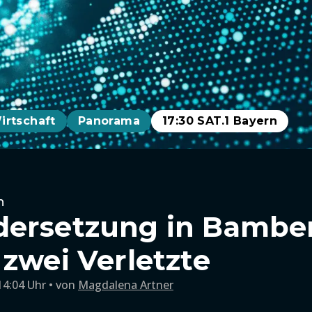
irtschaft
Panorama
17:30 SAT.1 Bayern
n
ersetzung in Bamber
 zwei Verletzte
14:04 Uhr
von
Magdalena Artner