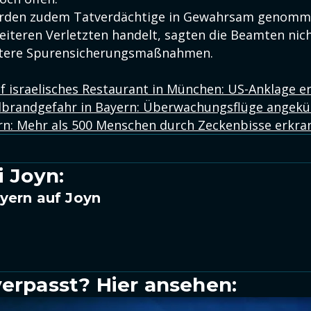
wurden zudem Tatverdächtige in Gewahrsam genomme
eiteren Verletzten handelt, sagten die Beamten nich
eitere Spurensicherungsmaßnahmen.
uf israelisches Restaurant in München: US-Anklage 
dbrandgefahr in Bayern: Überwachungsflüge angekü
rn: Mehr als 500 Menschen durch Zeckenbisse erkra
i Joyn:
yern auf Joyn
verpasst? Hier ansehen: