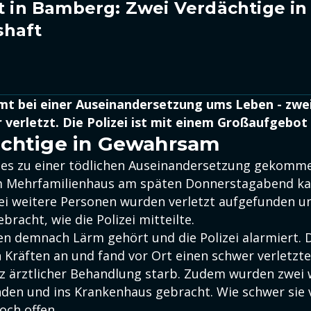
it in Bamberg: Zwei Verdächtige in
shaft
t bei einer Auseinandersetzung ums Leben - zwe
verletzt. Die Polizei ist mit einem Großaufgebot 
ächtige in Gewahrsam
 es zu einer tödlichen Auseinandersetzung gekomm
nem Mehrfamilienhaus am späten Donnerstagabend k
i weitere Personen wurden verletzt aufgefunden un
racht, wie die Polizei mitteilte.
n demnach Lärm gehört und die Polizei alarmiert. D
 Kräften an und fand vor Ort einen schwer verletzte
tz ärztlicher Behandlung starb. Zudem wurden zwei 
nden und ins Krankenhaus gebracht. Wie schwer sie v
och offen.