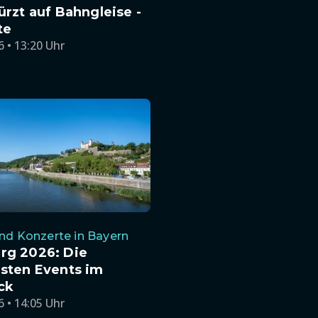
ürzt auf Bahngleise -
te
6 • 13:20 Uhr
nd Konzerte in Bayern
rg 2026: Die
sten Events im
ck
6 • 14:05 Uhr