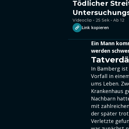
Tödlicher Stre
Untersuchung
Videoclip • 25 Sek • Ab 12
Link kopieren
Ein Mann komm
werden schwer 
Tatverd
In Bamberg ist
Vorfall in ei
ums Leben. Zwe
Krankenhaus geb
Nachbarn hatte
mit zahlreichen
der später tro
Verletzte gefu
war zunächst n