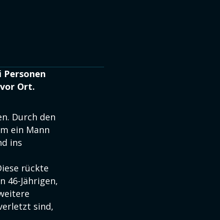
i Personen
vor Ort.
en. Durch den
am ein Mann
d ins
iese rückte
n 46-Jährigen,
weitere
erletzt sind,