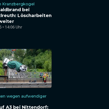
m Kranzbergkogel
aldbrand bei
lreuth: Löscharbeiten
weiter
6 • 14:06 Uhr
gen wegen aufwendiger
auf A3 bei Nittendorf: