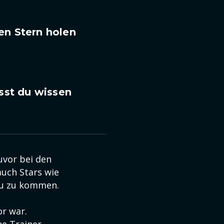
n Stern holen
sst du wissen
zuvor bei den
auch Stars wie
eau zu kommen.
or war.
he Trainer.