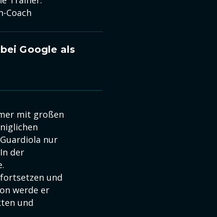
rn-Coach
bei Google als
mmer mit großen
öniglichen
 Guardiola nur
In der
e.
fortsetzen und
ion werde er
kten und