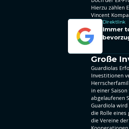
Hierzu zählen 
Vincent Kompa
Direktlink
Immer to
bevorzu
Große In
Guardiolas Erf
Investitionen v
Herrscherfamili
in einer Saison
abgelaufenen Sp
Guardiola wird
die Rolle eine
die Vereine de
Kooperationen m