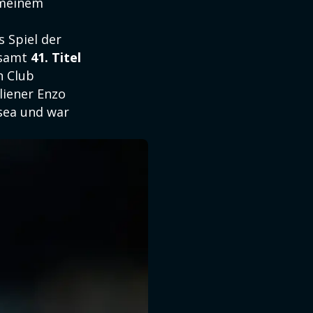
 meinem
 Spiel der
esamt
41. Titel
n Club
aliener Enzo
lsea und war