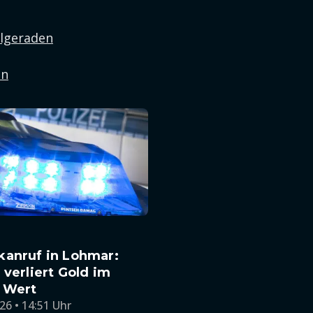
elgeraden
en
kanruf in Lohmar:
 verliert Gold im
 Wert
26 • 14:51 Uhr