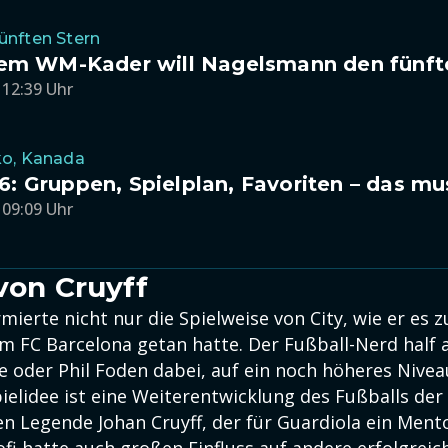
nften Stern
sem WM-Kader will Nagelsmann den fünfte
 12:39 Uhr
ko, Kanada
 Gruppen, Spielplan, Favoriten – das mu
 09:09 Uhr
 von Cruyff
mierte nicht nur die Spielweise von City, wie er es 
m FC Barcelona getan hatte. Der Fußball-Nerd half 
e oder Phil Foden dabei, auf ein noch höheres Niv
ielidee ist eine Weiterentwicklung des Fußballs der
en Legende Johan Cruyff, der für Guardiola ein Ment
fi hatte auch großen Einfluss auf andere erfolgreic