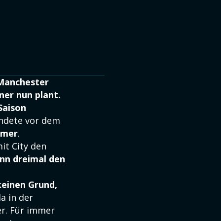
 Manchester
ner nun plant.
Saison
ündete vor dem
mmer
.
it City den
nn dreimal den
keinen Grund,
a in der
er. Für immer