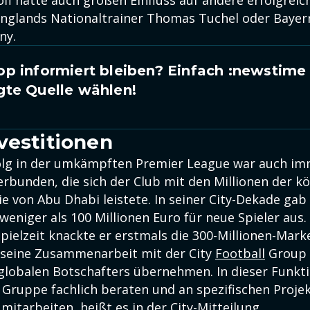
Englands Nationaltrainer Thomas Tuchel oder Baye
ny.
p informiert bleiben? Einfach
:newstime
gte Quelle wählen!
vestitionen
olg in der umkämpften Premier League war auch i
erbunden, die sich der Club mit den Millionen der k
e von Abu Dhabi leistete. In seiner City-Dekade gab
 weniger als 100 Millionen Euro für neue Spieler aus. 
ielzeit knackte er erstmals die 300-Millionen-Mark
 seine Zusammenarbeit mit der City
Football
Group 
s globalen Botschafters übernehmen. In dieser Funkt
r Gruppe fachlich beraten und an spezifischen Proje
itarbeiten, heißt es in der City-Mitteilung.