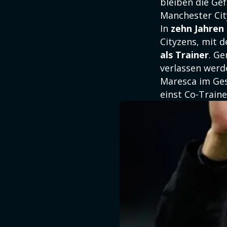
bleiben die Ge
Manchester Cit
In
zehn Jahren 
Cityzens, mit 
als Trainer
. Ge
verlassen werde
Maresca im Ges
einst Co-Traine