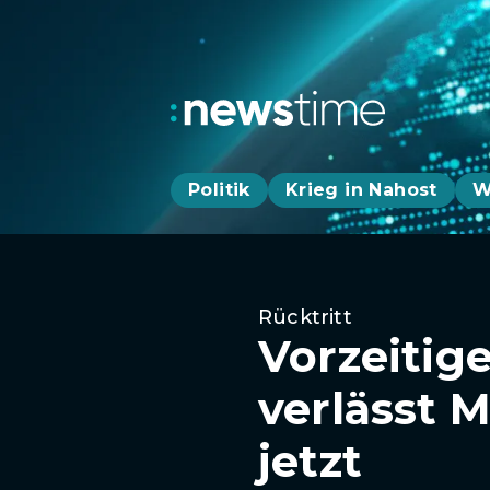
Politik
Krieg in Nahost
W
Rücktritt
Vorzeitig
verlässt M
jetzt