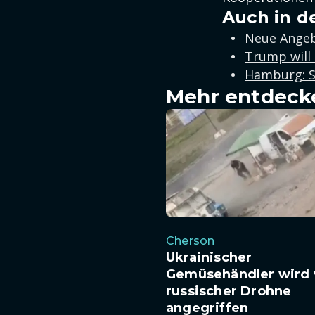
Auch in d
Neue Angeb
Trump will 
Hamburg: S
Mehr entdeck
Cherson
Ukrainischer
Gemüsehändler wird 
russischer Drohne
angegriffen