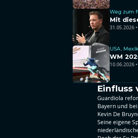
Weg zum fü
Mit die
31.05.2026 •
USA, Mexi
WM 2026:
10.06.2026 •
Einfluss
Guardiola refor
Bayern und bei
Kevin De Bruyn
Seine eigene Sp
niederländisch
Doch der Ex-Pro