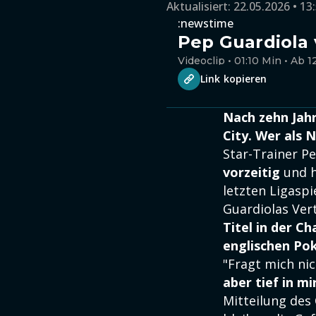
Aktualisiert:
22.05.2026 • 13
:newstime
Pep Guardiola 
Videoclip • 01:10 Min • Ab 1
Link kopieren
Nach zehn Jahr
City. Wer als 
Star-Trainer P
vorzeitig
und h
letzten Ligaspi
Guardiolas Vert
Titel in der 
englischen Pok
"Fragt mich ni
aber tief in mi
Mitteilung des 