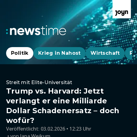
Politik
Krieg in Nahost
Wirtschaft
Pa
Streit mit Elite-Universität
Trump vs. Harvard: Jetzt
verlangt er eine Milliarde
Dollar Schadenersatz – doch
wofür?
Veröffentlicht:
03.02.2026 • 12:23 Uhr
von
Jana Wejkum