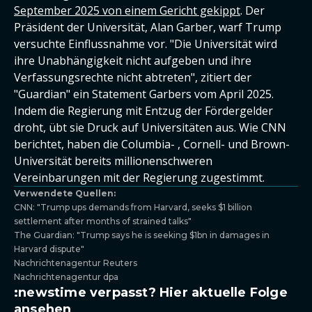
September 2025 von einem Gericht gekippt
. Der
Präsident der Universität, Alan Garber, warf Trump
versuchte Einflussnahme vor. "Die Universität wird
ihre Unabhängigkeit nicht aufgeben und ihre
Verfassungsrechte nicht abtreten", zitiert der
"Guardian" ein Statement Garbers vom April 2025.
Indem die Regierung mit Entzug der Fördergelder
droht, übt sie Druck auf Universitäten aus. Wie CNN
berichtet, haben die Columbia- , Cornell- und Brown-
Universität bereits millionenschweren
Vereinbarungen mit der Regierung zugestimmt.
Verwendete Quellen:
CNN: "Trump ups demands from Harvard, seeks $1 billion
settlement after months of strained talks"
The Guardian: "Trump says he is seeking $1bn in damages in
Harvard dispute"
Nachrichtenagentur Reuters
Nachrichtenagentur dpa
:newstime verpasst? Hier aktuelle Folge
ansehen