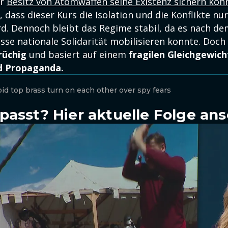
er
Besitz von Atomwaffen seine Existenz sichern kön
 dass dieser Kurs die Isolation und die Konflikte nu
rd. Dennoch bleibt das Regime stabil, da es nach de
isse nationale Solidarität mobilisieren konnte. Doch
rüchig
und basiert auf einem
fragilen Gleichgewich
d Propaganda.
oid top brass turn on each other over spy fears
passt? Hier aktuelle Folge an