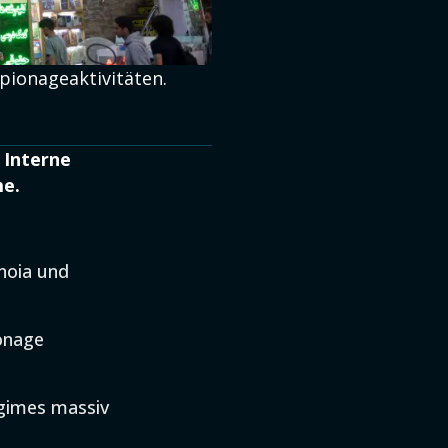
pionageaktivitäten.
 Interne
e.
noia und
ionage
egimes massiv