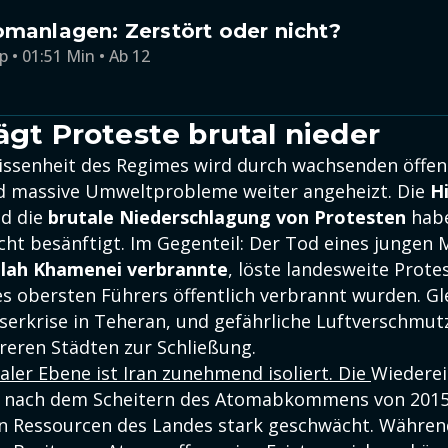
omanlagen: Zerstört oder nicht?
p • 01:51 Min • Ab 12
ägt Proteste brutal nieder
rissenheit des Regimes wird durch wachsenden öffen
d massive Umweltprobleme weiter angeheizt. Die
H
d die
brutale Niederschlagung von Protesten
habe
cht besänftigt. Im Gegenteil: Der Tod eines jungen 
llah Khamenei verbrannte
, löste landesweite Protes
s obersten Führers öffentlich verbrannt wurden. Gle
serkrise in Teheran, und gefährliche Luftverschmu
reren Städten zur Schließung.
aler Ebene ist Iran zunehmend isoliert. Die
Wiederei
 nach dem Scheitern des Atomabkommens von 2015 
en Ressourcen des Landes stark geschwächt. Währe