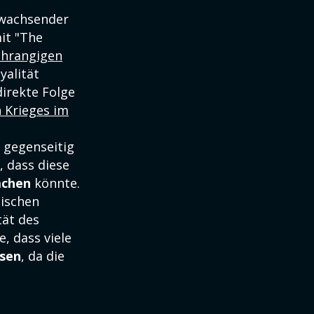
 wachsender
mit "The
hrangigen
yalität
irekte Folge
n Krieges im
 gegenseitig
, dass diese
ächen
könnte.
nischen
tät des
, dass viele
isen
, da die