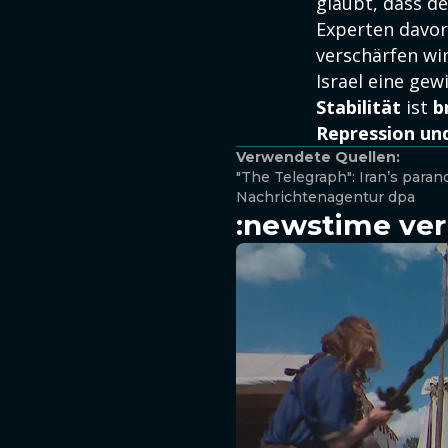
glaubt, dass d
Experten davor,
verschärfen wi
Israel eine gew
Stabilität
ist
b
Repression un
Verwendete Quellen:
"The Telegraph": Iran’s paran
Nachrichtenagentur dpa
:newstime ver