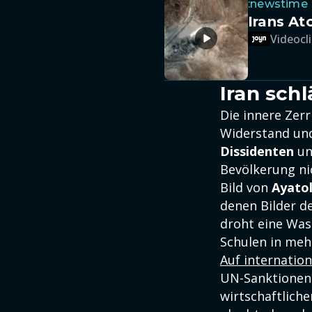
:newstime
Irans At
Videocli
Iran schl
Die innere Zer
Widerstand un
Dissidenten
un
Bevölkerung ni
Bild von
Ayato
denen Bilder de
droht eine Was
Schulen in meh
Auf internation
UN-Sanktionen
wirtschaftlich