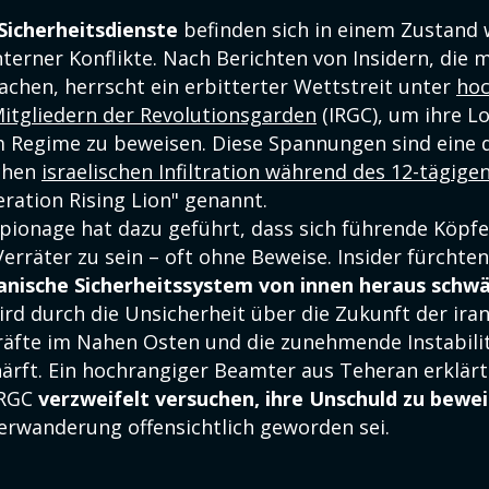
 Sicherheitsdienste
befinden sich in einem Zustand
terner Konflikte. Nach Berichten von Insidern, die 
achen, herrscht ein erbitterter Wettstreit unter
hoc
tgliedern der Revolutionsgarden
(IRGC), um ihre Lo
Regime zu beweisen. Diese Spannungen sind eine d
chen
israelischen Infiltration während des 12-tägige
ration Rising Lion" genannt.
Spionage hat dazu geführt, dass sich führende Köpfe
erräter zu sein – oft ohne Beweise. Insider fürchten
ranische Sicherheitssystem von innen heraus schw
ird durch die Unsicherheit über die Zukunft der ira
kräfte im Nahen Osten und die zunehmende Instabili
ärft. Ein hochrangiger Beamter aus Teheran erklärte
IRGC
verzweifelt versuchen, ihre Unschuld zu bewe
terwanderung offensichtlich geworden sei.