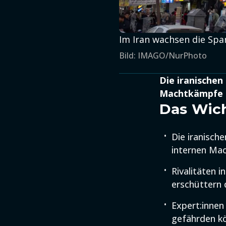
Im Iran wachsen die Spa
Bild: IMAGO/NurPhoto
Die iranischen
Machtkämpfe u
Das Wich
Die iranisch
internen Ma
Rivalitäten 
erschüttern 
Expert:innen
gefährden k