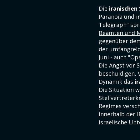
Die
iranischen
Paranoia und in
Telegraph" spr
Beamten und Mi
gegenüber dem 
der umfangrei
Juni
- auch "Ope
Die Angst vor 
beschuldigen, V
Dynamik das
i
Die Situation w
Stellvertreter
Regimes versch
innerhalb der 
israelische Un