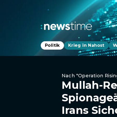
Politik
Krieg in Nahost
W
Nach "Operation Risin
Mullah-Re
Spionageä
Irans Sich