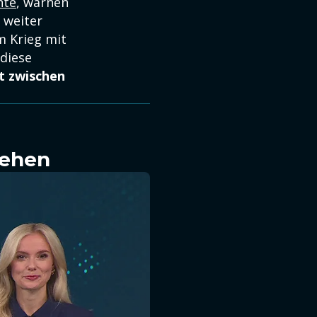
nte
, warnen
r weiter
m Krieg mit
 diese
t zwischen
sehen