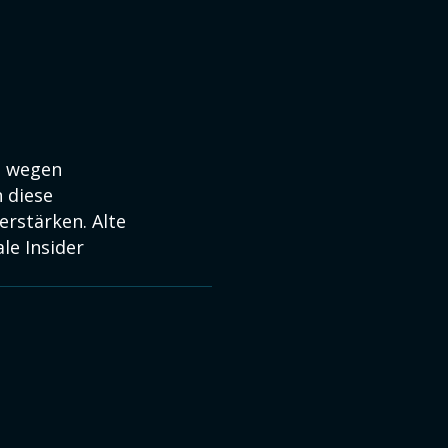
n
wegen
n diese
rstärken. Alte
le Insider