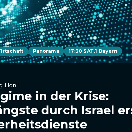
irtschaft
Panorama
17:30 SAT.1 Bayern
g Lion"
gime in der Krise:
ngste durch Israel e
erheitsdienste