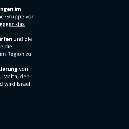
ungen
im
ine Gruppe von
 gegen das
ärfen
und die
e die
en Region zu
klärung
von
n, Malta, den
 wird Israel