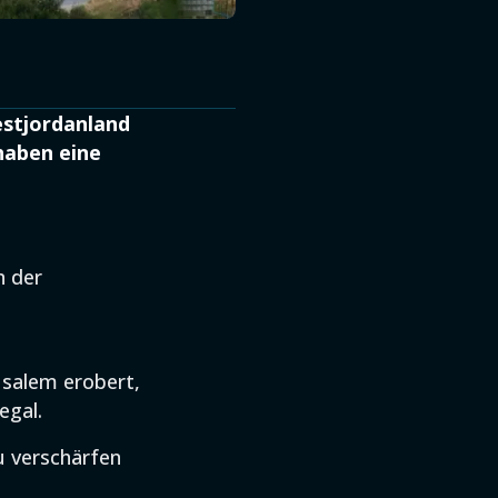
estjordanland
haben eine
n der
usalem erobert,
egal.
zu verschärfen