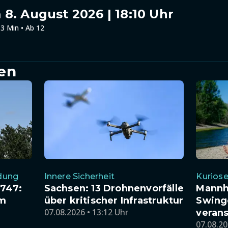
8. August 2026 | 18:10 Uhr
3 Min • Ab 12
en
dung
Innere Sicherheit
Kuriose
 747:
Sachsen: 13 Drohnenvorfälle
Mannhe
em
über kritischer Infrastruktur
Swing
07.08.2026 • 13:12 Uhr
verans
07.08.20