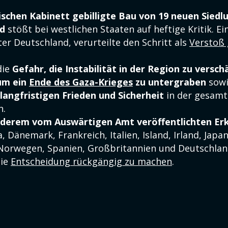
ischen Kabinett gebilligte Bau von 19 neuen Siedl
d
stößt bei westlichen Staaten auf heftige Kritik. E
er Deutschland, verurteilte den Schritt als
Verstoß
die
Gefahr, die Instabilität in der Region zu versch
um ein
Ende des Gaza-Krieges
zu untergraben
sowi
langfristigen Frieden und Sicherheit
in der gesamt
n.
nderem vom Auswärtigen Amt veröffentlichten Er
, Dänemark, Frankreich, Italien, Island, Irland, Japa
Norwegen, Spanien, Großbritannien und Deutschland
die
Entscheidung rückgängig zu machen
.