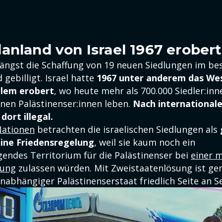
anland von Israel 1967 erobert
nlängst die Schaffung von 19 neuen Siedlungen im be
gebilligt. Israel hatte
1967 unter anderem das We
alem erobert
, wo heute mehr als 700.000 Siedler:in
onen Palästinenser:innen leben.
Nach international
dort illegal.
Nationen
betrachten die israelischen Siedlungen als
eine Friedensregelung
, weil sie kaum noch ein
des Territorium für die Palästinenser bei
einer 
sung
zulassen würden. Mit Zweistaatenlösung ist ge
unabhängiger Palästinenserstaat friedlich Seite an Se