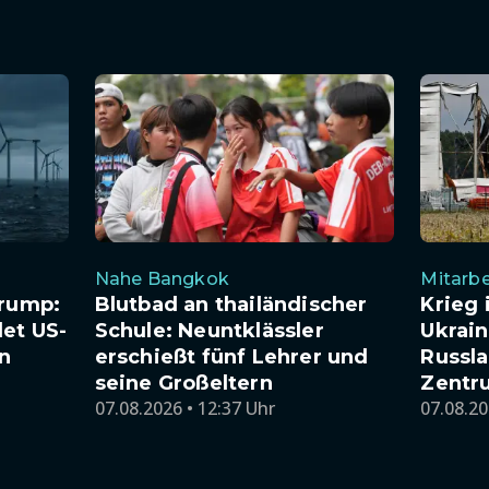
Nahe Bangkok
Mitarbe
Trump:
Blutbad an thailändischer
Krieg 
det US-
Schule: Neuntklässler
Ukrai
n
erschießt fünf Lehrer und
Russla
seine Großeltern
Zentr
07.08.2026 • 12:37 Uhr
07.08.20