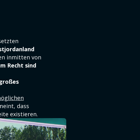
setzten
stjordanland
nen inmitten von
em Recht sind
großes
möglichen
meint, dass
ite existieren.