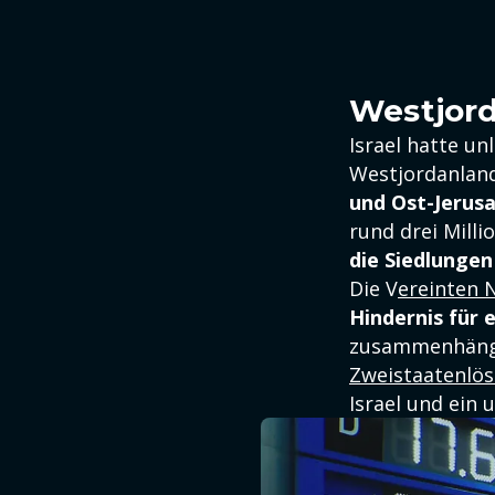
Westjord
Israel hatte u
Westjordanland 
und Ost-Jerus
rund drei Milli
die Siedlungen 
Die V
ereinten 
Hindernis für 
zusammenhängen
Zweistaatenlö
Israel und ein 