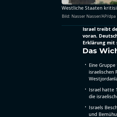
Westliche Staaten kriti
Bild: Nasser Nasser/AP/dpa
Israel treibt 
voran. Deutsch
Erklärung mit s
Das Wich
Eine Gruppe 
israelischen
Westjordanla
Israel hatte
die israelisc
Israels Besch
und Bemühun