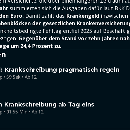
em Versicherte, die über einen längeren Zeitraum au
ahr
summierten sich die Ausgaben dafür laut BKK 
rden Euro.
Damit zählt das
Krankengeld
inzwischen 
benblöcken der gesetzlichen Krankenversicherun
ankheitsbedingte Fehltag entfiel 2025 auf Beschäftig
ezogen.
Gegenüber dem Stand vor zehn Jahren nah
tage um 24,4 Prozent zu.
en
l: Krankschreibung pragmatisch regeln
p • 59 Sek • Ab 12
m Krankschreibung ab Tag eins
p • 01:55 Min • Ab 12