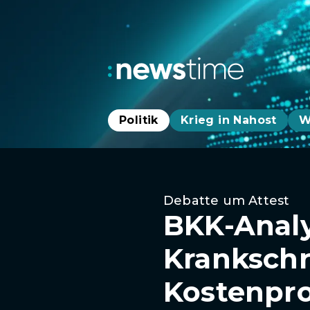
Politik
Krieg in Nahost
W
Debatte um Attest
BKK-Analy
Kranksch
Kostenpr