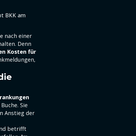
aut BKK am
e nach einer
halten. Denn
en Kosten für
ankmeldungen,
die
krankungen
 Buche. Sie
n Anstieg der
nd betrifft