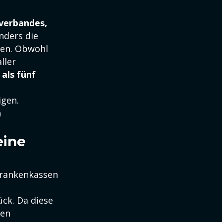
verbandes,
ders die
gen. Obwohl
ller
 als fünf
igen.
n
eine
krankenkassen
ck. Da diese
den