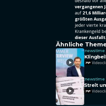
deshalb vor all
vergangenen J
auf
21,6 Millia
größten Ausga
jeder vierte kr
Krankengeld b
dieser Ausfall
Ähnliche Them
:newstime
Klingbei
Videocli
:newstime
Streit u
Videocli