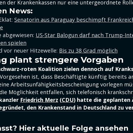
 der Krankenkassen nur eine untergeordnete Roll
en News:
Eklat:
Senatorin aus Paraguay beschimpft Frankrei
te
 abgewiesen:
US-Star Balogun darf nach Trump-Int
en spielen
 vor neuer Hitzewelle:
Bis zu 38 Grad möglich
g plant strengere Vorgaben
schwarz-roten Koalition zielen dennoch auf Kran
Vorgesehen ist, dass Beschäftigte künftig bereits 
eine Arbeitsunfähigkeitsbescheinigung vorlegen mü
ie Möglichkeit entfallen, sich telefonisch kranksch
kanzler
Friedrich Merz
(
CDU
) hatte die geplante
egründet, den Krankenstand in Deutschland zu ver
sst? Hier aktuelle Folge ansehen