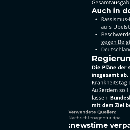
Gesamtausgaben
Auch in d
Rassismus-
aufs Übels
Beschwerde
gegen Belgi
Deutschland
Regierun
Die Pläne der 
insgesamt ab.
Krankheitstag 
Außerdem soll d
lassen.
Bundes
mit dem Ziel b
Verwendete Quellen:
Nachrichtenagentur dpa
:newstime verpa