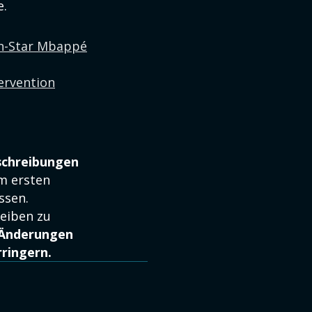
e.
ch-Star Mbappé
ervention
kschreibungen
am ersten
ssen.
reiben zu
n Änderungen
ringern.