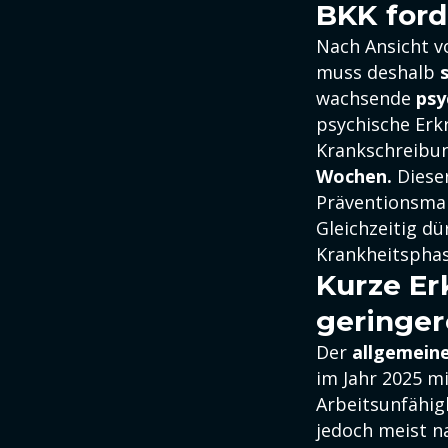
BKK ford
Nach Ansicht 
muss deshalb
wachsende
psy
psychische Erkr
Krankschreibu
Wochen.
Dieser
Präventionsmaß
Gleichzeitig dü
Krankheitsphas
Kurze Er
geringer
Der
allgemein
im Jahr 2025 m
Arbeitsunfähig
jedoch meist na