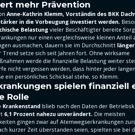
ert mehr Prävention
von
Anne-Kathrin Klemm, Vorständin des BKK Dach
stärker in die Vorbeugung investiert werden.
Beson
chische Belastung
vieler Beschäftigter bereite Sor
ankungen nur einen vergleichsweise kleinen Anteil a
ngen ausmachen, dauern sie im Durchschnitt
länger
 Trend setze sich seit Jahren fort. Ohne wirksame
nahmen werde die finanzielle Belastung weiter ste
rfe nicht vergessen werden, dass hinter jeder lange
e ein persönliches Schicksal stehe, so Klemm.
krankungen spielen finanziell 
e Rolle
e Krankenstand
blieb nach den Daten der Betriebs
it
6,1 Prozent nahezu unverändert.
Die meisten
keiten gingen zwar auf Atemwegserkrankungen zurü
ch kurzer Zeit überstanden seien, spielten sie bei 