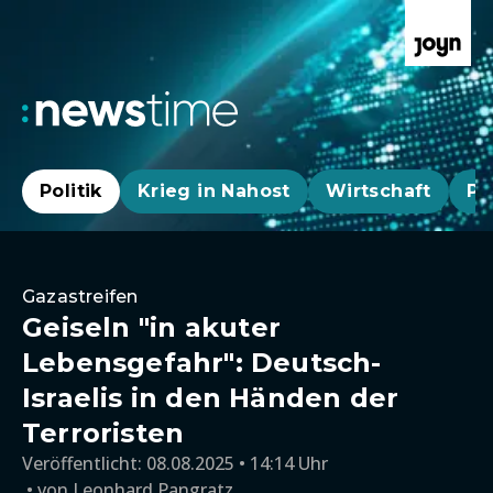
Politik
Krieg in Nahost
Wirtschaft
Pa
Gazastreifen
Geiseln "in akuter
Lebensgefahr": Deutsch-
Israelis in den Händen der
Terroristen
Veröffentlicht:
08.08.2025 • 14:14 Uhr
von
Leonhard Pangratz