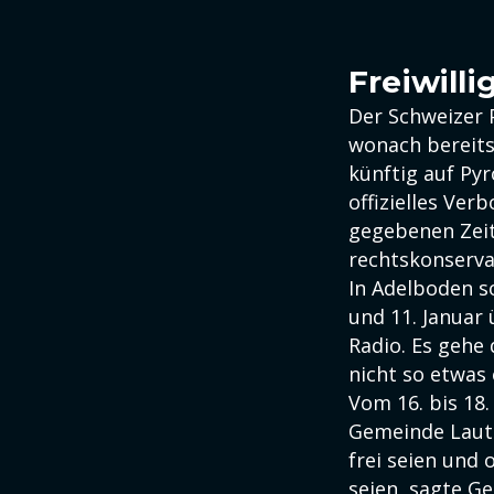
Freiwill
Der Schweizer 
wonach bereits
künftig auf Py
offizielles Ver
gegebenen Zeit
rechtskonserva
In Adelboden s
und 11. Januar
Radio. Es gehe
nicht so etwas 
Vom 16. bis 18.
Gemeinde Laute
frei seien und
seien, sagte Ge