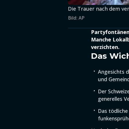
Die Trauer nach dem verh
Bild: AP
Partyfontänen 
Manche Lokalbe
verzichten.
Das Wich
Angesichts d
und Gemeind
Der Schweize
generelles V
Das tödliche
funkensprüh