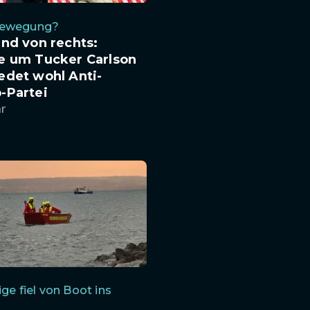
Bewegung?
nd von rechts:
e um Tucker Carlson
edet wohl Anti-
-Partei
hr
ige fiel von Boot ins