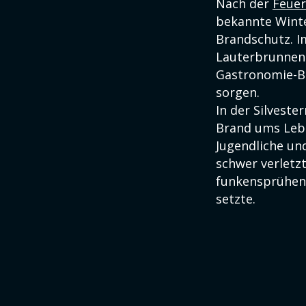
Nach der
Feue
bekannte Winte
Brandschutz. I
Lauterbrunnen
Gastronomie-Bet
sorgen.
In der Silveste
Brand ums Leb
Jugendliche un
schwer verletz
funkensprühend
setzte.