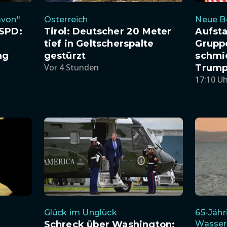
avon"
Österreich
Neue 
 SPD:
Tirol: Deutscher 20 Meter
Aufsta
tief in Geltscherspalte
Grupp
ng
gestürzt
schmi
Vor 4 Stunden
Trump
17:10 U
Glück im Unglück
65-Jähr
Schreck über Washington:
Wasser