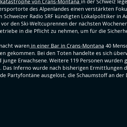
rkatastrophe von Crans-Montana
in der Schweiz leg
rsportorte des Alpenlandes einen verstärkten Foku
m Schweizer Radio SRF kündigten Lokalpolitiker in 
 vor den Ski-Weltcuprennen der nächsten Wochenen
riebe in die Pflicht zu nehmen, um für die Sicherhe
rnacht waren
in einer Bar in Crans-Montana
40 Mensc
en gekommen. Bei den Toten handelte es sich übe
d junge Erwachsene. Weitere 119 Personen wurden g
t. Das Inferno wurde nach bisherigen Ermittlungen d
e Partyfontäne ausgelöst, die Schaumstoff an der 