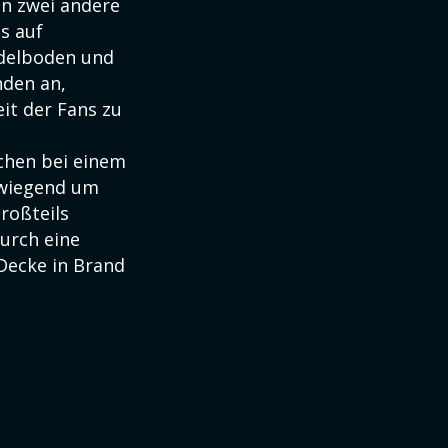
en zwei andere
s auf
Adelboden und
den an,
it der Fans zu
hen bei einem
rwiegend um
roßteils
urch eine
Decke in Brand