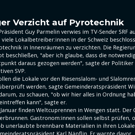
iger Verzicht auf Pyrotechnik
Präsident Guy Parmelin verwies im TV-Sender SRF au
 viele Lokalbetreiber:innen in der Schweiz beschlos
rotechnik in Innenräumen zu verzichten. Die Regier
bot beschließen, "aber ich glaube, dass die notwend
punkt daraus gezogen werden", sagte der Politiker
tiven SVP.
ollen die Lokale vor den Riesenslalom- und Slalomre
 überprüft werden, sagte Gemeinderatspräsident Wi
 darum, zu schauen, "ob wir hier alles in Ordnung h
eintreffen kann", sagte er.
 Januar finden Weltcuprennen in Wengen statt. Der O
rbrunnen. Gastronom:innen sollen selbst prüfen, 
 ob unerlaubte brennbare Materialien in ihren Lokal
meinderatspräsident Karl Näpflin. Er warnte davor, 