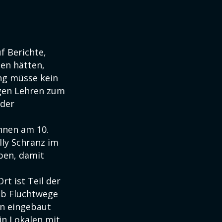
f Berichte,
sen hätten,
ung müsse kein
igen Lehren zum
 der
nnen am 10.
lly Schranz im
aben, damit
rt ist Teil der
ob Fluchtwege
en eingebaut
in Lokalen mit