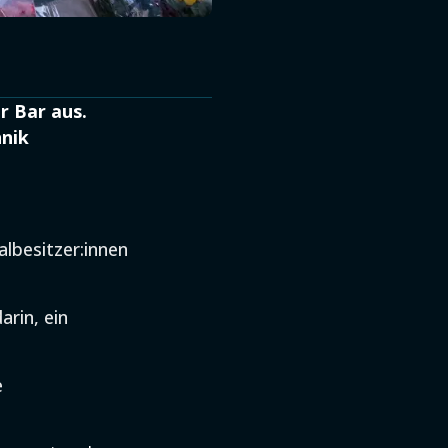
r Bar aus.
hnik
lbesitzer:innen
rin, ein
e