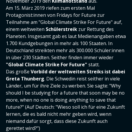
November 2019 den
Klimanotstand
aus.
Am 15. März 2019 riefen zum ersten Mal
Protagonist:innen von Fridays for Future zur
Teilnahme am "Global Climate Strike For Future" auf,
einem weltweiten
Schülerstreik
zur Rettung des
Planeten. Insgesamt gab es laut Medienangaben etwa
1.700 Kundgebungen in mehr als 100 Staaten. In
Deutschland streikten mehr als 300.000 Schüler:innen
in über 230 Städten. Seither finden immer wieder
"Global Climate Strike For Future"
statt.
Das große
Vorbild der weltweiten Streiks ist dabei
Greta Thunberg
. Die Schwedin reist seither in viele
Länder, um für ihre Ziele zu werben. Sie sagte: "Why
should I be studying for a future that soon may be no
more, when no one is doing anything to save that
future?" (Auf Deutsch: "Wieso soll ich für eine Zukunft
lernen, die es bald nicht mehr geben wird, wenn
niemand dafür sorgt, dass diese Zukunft auch
gerettet wird?")