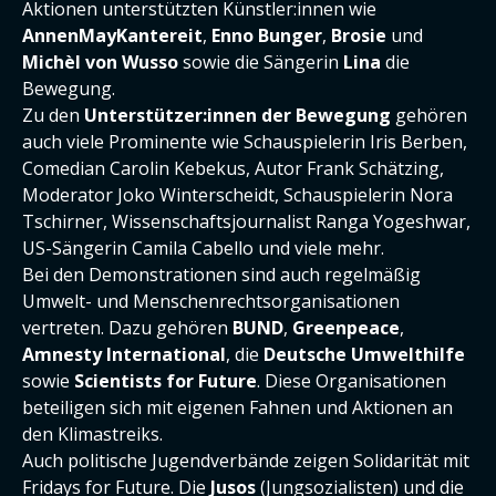
Aktionen unterstützten Künstler:innen wie
AnnenMayKantereit
,
Enno Bunger
,
Brosie
und
Michèl von Wusso
sowie die Sängerin
Lina
die
Bewegung.
Zu den
Unterstützer:innen der Bewegung
gehören
auch viele Prominente wie Schauspielerin Iris Berben,
Comedian Carolin Kebekus, Autor Frank Schätzing,
Moderator Joko Winterscheidt, Schauspielerin Nora
Tschirner, Wissenschaftsjournalist Ranga Yogeshwar,
US-Sängerin Camila Cabello und viele mehr.
Bei den Demonstrationen sind auch regelmäßig
Umwelt- und Menschenrechtsorganisationen
vertreten. Dazu gehören
BUND
,
Greenpeace
,
Amnesty International
, die
Deutsche Umwelthilfe
sowie
Scientists for Future
. Diese Organisationen
beteiligen sich mit eigenen Fahnen und Aktionen an
den Klimastreiks.
Auch politische Jugendverbände zeigen Solidarität mit
Fridays for Future. Die
Jusos
(Jungsozialisten) und die