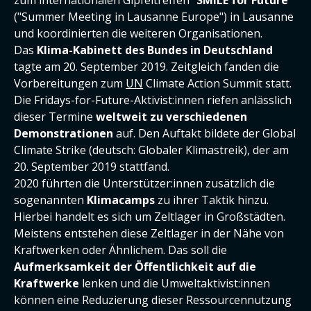
zum internationalen Gipfeltreffen "
SMILE for Future
"
("Summer Meeting in Lausanne Europe") in Lausanne
und koordinierten die weiteren Organisationen.
Das
Klima-Kabinett des Bundes in Deutschland
tagte am 20. September 2019. Zeitgleich fanden die
Vorbereitungen zum
UN
Climate Action Summit statt.
Die Fridays-for-Future-Aktivist:innen riefen anlässlich
dieser Termine
weltweit zu verschiedenen
Demonstrationen
auf. Den Auftakt bildete der Global
Climate Strike (deutsch: Globaler Klimastreik), der am
20. September 2019 stattfand.
2020 führten die Unterstützer:innen zusätzlich die
sogenannten
Klimacamps
zu ihrer Taktik hinzu.
Hierbei handelt es sich um Zeltlager in Großstädten.
Meistens entstehen diese Zeltlager in der Nähe von
Kraftwerken oder Ähnlichem. Das soll die
Aufmerksamkeit der Öffentlichkeit auf die
Kraftwerke
lenken und die Umweltaktivist:innen
können eine Reduzierung dieser Ressourcennutzung