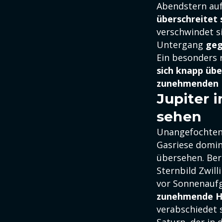
Abendstern auft
überschreitet 
verschwindet s
Untergang
geg
Ein besonders r
sich knapp übe
zunehmenden 
Jupiter 
sehen
Unangefochten
Gasriese domin
übersehen. Ber
Sternbild Zwill
vor Sonnenaufg
zunehmende Ha
verabschiedet s