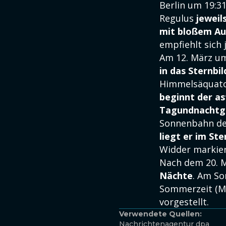
Berlin um 19:3
Regulus
jeweil
mit bloßem Au
empfiehlt sich
Am 12. März u
in das Sternbil
Himmelsäquator
beginnt der a
Tagundnachtg
Sonnenbahn de
liegt er im Ste
Widder markier
Nach dem 20. 
Nächte
. Am So
Sommerzeit (ME
vorgestellt.
Verwendete Quellen:
Nachrichtenagentur dpa