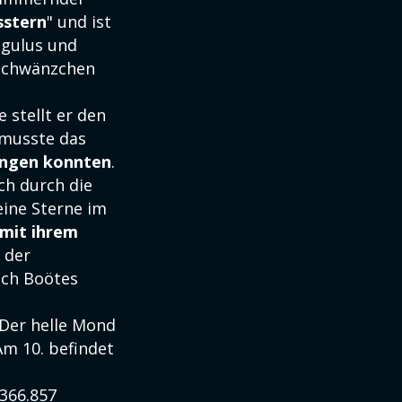
sstern
" und ist
egulus und
"Schwänzchen
e stellt er den
 musste das
ingen konnten
.
ch durch die
ine Sterne im
 mit ihrem
 der
uch Boötes
 Der helle Mond
m 10. befindet
 366.857