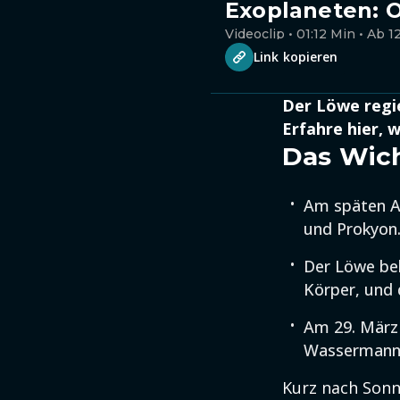
Exoplaneten: 
Videoclip • 01:12 Min • Ab 1
Link kopieren
Der Löwe regie
Erfahre hier, 
Das Wich
Am späten Ab
und Prokyon
Der Löwe be
Körper, und
Am 29. März
Wassermann i
Kurz nach Sonne