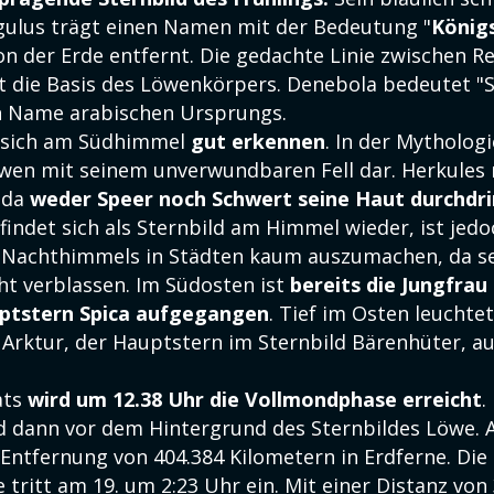
ulus trägt einen Namen mit der Bedeutung "
König
on der Erde entfernt. Die gedachte Linie zwischen R
t die Basis des Löwenkörpers. Denebola bedeutet 
n Name arabischen Ursprungs.
t sich am Südhimmel
gut erkennen
. In der Mythologi
en mit seinem unverwundbaren Fell dar. Herkules
 da
weder Speer noch Schwert seine Haut durchdr
findet sich als Sternbild am Himmel wieder, ist jedo
 Nachthimmels in Städten kaum auszumachen, da se
ht verblassen. Im Südosten ist
bereits die Jungfrau
uptstern Spica aufgegangen
. Tief im Osten leuchtet
Arktur, der Hauptstern im Sternbild Bärenhüter, a
ats
wird um 12.38 Uhr die Vollmondphase erreicht
.
 dann vor dem Hintergrund des Sternbildes Löwe. A
r Entfernung von 404.384 Kilometern in Erdferne. Die
ritt am 19. um 2:23 Uhr ein. Mit einer Distanz von