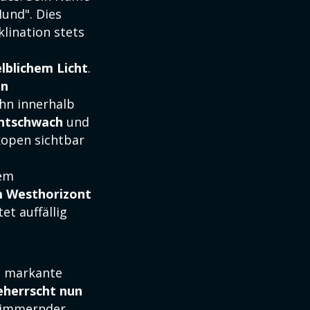
und". Dies
lination stets
elblichem Licht
.
en
ihn innerhalb
chtschwach
und
kopen sichtbar
nem
m Westhorizont
t auffällig
s markante
eherrscht nun
chimmernder