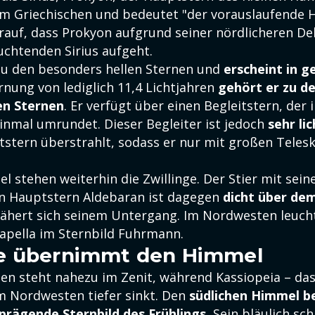
 Griechischen und bedeutet "der vorauslaufende H
rauf, dass Prokyon aufgrund seiner nördlicheren Dek
uchtenden Sirius aufgeht.
zu den besonders hellen Sternen und
erscheint in g
rnung von lediglich 11,4 Lichtjahren
gehört er zu d
n Sternen
. Er verfügt über einen Begleitstern, der 
einmal umrundet. Dieser Begleiter ist jedoch
sehr li
stern überstrahlt, sodass er nur mit großen Teles
 stehen weiterhin die Zwillinge. Der Stier mit sei
n Hauptstern Aldebaran ist dagegen
dicht über de
ähert sich seinem Untergang. Im Nordwesten leuchte
Kapella im Sternbild Fuhrmann.
e übernimmt den Himmel
n steht nahezu im Zenit, während Kassiopeia – da
 Nordwesten tiefer sinkt. Den
südlichen Himmel b
prägende Sternbild des Frühlings.
Sein bläulich s