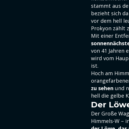
stammt aus dem
bezieht sich da
vor dem hell le
Prokyon zählt 
Mit einer Entfe
sonnennächste
von 41 Jahren 
wird vom Haupt
ist.
Hoch am Himmel
orangefarbene
zu sehen
und n
hell die gelbe 
Der Löw
Der Große Wage
Himmels-W – im
der Löwe, das 