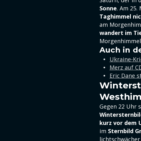
Saturn, der in
Sonne
. Am 25.
Taghimmel nic
am Morgenhim
wandert im Ti
Morgenhimmel 
Auch in d
Ukraine-Kr
Merz auf CD
Eric Dane s
Winterst
Westhi
Gegen 22 Uhr s
Wintersternbil
kurz vor dem 
im
Sternbild 
lichtschwächer