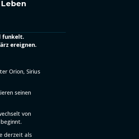
n Leben
 funkelt.
ärz ereignen.
er Orion, Sirius
eren seinen
echselt von
beginnt.
 derzeit als