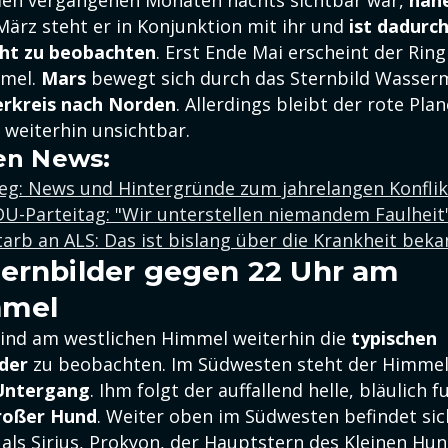
 den vergangenen Monaten nachts sichtbar war,
nähe
 März steht er in Konjunktion mit ihr und
ist dadurc
ht zu beobachten
. Erst Ende Mai erscheint der Rin
mel.
Mars
bewegt sich durch das Sternbild Wasse
erkreis nach Norden
. Allerdings bleibt der rote Pla
weiterhin unsichtbar.
en News:
ieg: News und Hintergründe zum jahrelangen Konflik
U-Parteitag: "Wir unterstellen niemandem Faulheit
tarb an ALS: Das ist bislang über die Krankheit beka
ernbilder gegen 22 Uhr am
mmel
ind am westlichen Himmel weiterhin die
typischen
der
zu beobachten. Im Südwesten steht der Himme
Untergang
. Ihm folgt der auffallend helle, bläulich 
Großer Hund
. Weiter oben im Südwesten befindet sic
 als Sirius, Prokyon, der Hauptstern des Kleinen Hu