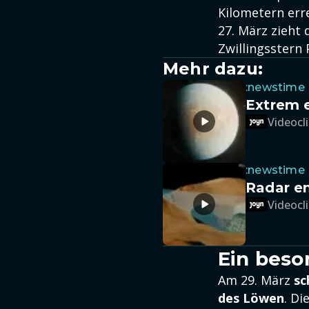
Kilometern err
27. März zieht
Zwillingsstern 
Mehr dazu:
:newstime
Extrem 
Videocli
:newstime
Radar en
Videocli
Ein bes
Am 29. März
sc
des Löwen
. Di