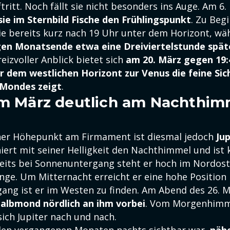
ritt. Noch fällt sie nicht besonders ins Auge. Am 6.
sie im Sternbild Fische den Frühlingspunkt
. Zu Beg
ie bereits kurz nach 19 Uhr unter dem Horizont, wä
en Monatsende etwa eine Dreiviertelstunde späte
eizvoller Anblick bietet sich
am 20. März gegen 19:
r dem westlichen Horizont zur Venus die feine Sic
Mondes zeigt
.
im März deutlich am Nachthim
er Höhepunkt am Firmament ist diesmal jedoch
Jup
iert mit seiner Helligkeit den Nachthimmel und ist
eits bei Sonnenuntergang steht er hoch im Nordos
inge. Um Mitternacht erreicht er eine hohe Position
ang ist er im Westen zu finden. Am Abend des 26. 
lbmond nördlich an ihm vorbe
i
. Vom Morgenhimm
ich Jupiter nach und nach.