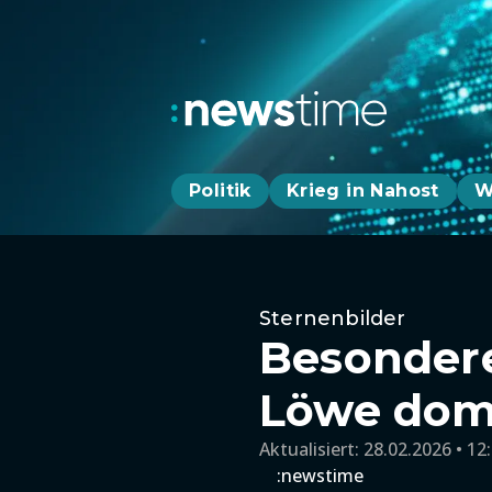
Politik
Krieg in Nahost
W
Sternenbilder
Besondere
Löwe domi
Aktualisiert:
28.02.2026 • 12
:newstime