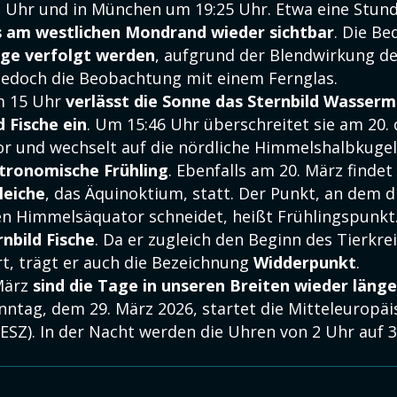
1 Uhr und in München um 19:25 Uhr. Etwa eine Stund
s am westlichen Mondrand wieder sichtbar
. Die B
ge verfolgt werden
, aufgrund der Blendwirkung d
 jedoch die Beobachtung mit einem Fernglas.
m 15 Uhr
verlässt die Sonne das Sternbild Wasserm
d Fische ein
. Um 15:46 Uhr überschreitet sie am 20.
 und wechselt auf die nördliche Himmelshalbkugel
stronomische Frühling
. Ebenfalls am 20. März findet
leiche
, das Äquinoktium, statt. Der Punkt, an dem d
n Himmelsäquator schneidet, heißt Frühlingspunkt
rnbild Fische
. Da er zugleich den Beginn des Tierkre
t, trägt er auch die Bezeichnung
Widderpunkt
.
März
sind die Tage in unseren Breiten wieder länger
nntag, dem 29. März 2026, startet die Mitteleuropäi
SZ). In der Nacht werden die Uhren von 2 Uhr auf 