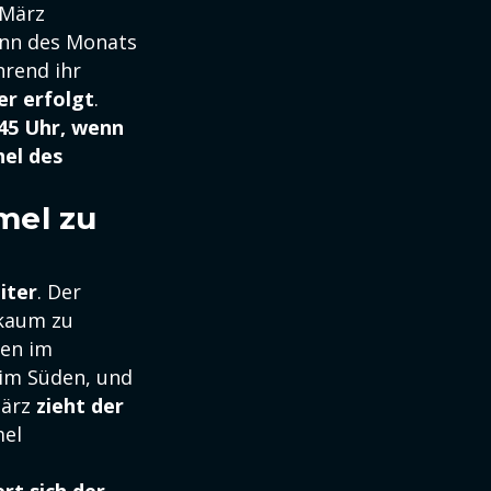
 März
inn des Monats
hrend ihr
r erfolgt
.
45 Uhr, wenn
hel des
mel zu
iter
. Der
 kaum zu
ten im
 im Süden, und
März
zieht der
el