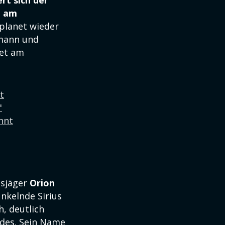
rt sich der
h am
gplanet wieder
rmann und
net am
t
"
nnt
lsjäger
Orion
funkelnde Sirius
h, deutlich
ndes. Sein Name