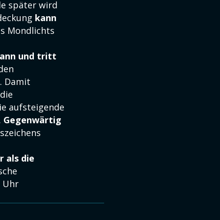
e später wird
edeckung
kann
es Mondlichts
ann und tritt
 den
. Damit
 die
ie aufsteigende
.
Gegenwärtig
iszeichens
 als die
sche
3 Uhr