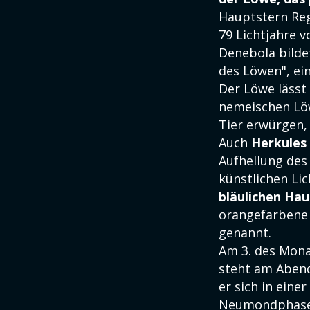
Hauptstern Reg
79 Lichtjahre v
Denebola bilde
des Löwen", ei
Der Löwe läss
nemeischen Löw
Tier erwürgen,
Auch
Herkules
Aufhellung des
künstlichen Lic
bläulichen Ha
orangefarbene 
genannt.
Am 3. des Mon
steht am Abend
er sich in eine
Neumondphase t