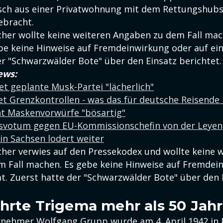
sch aus einer Privatwohnung mit dem Rettungshubs
ebracht.
echer wollte keine weiteren Angaben zu dem Fall mac
ebe keine Hinweise auf Fremdeinwirkung oder auf ein
er "Schwarzwälder Bote" über den Einsatz berichtet.
ews:
t geplante Musk-Partei "lächerlich"
et Grenzkontrollen - was das für deutsche Reisende
t Maskenvorwürfe "bösartig"
svotum gegen EU-Kommissionschefin von der Leyen
n Sachsen lodert weiter
echer verwies auf den Pressekodex und wollte keine 
 Fall machen. Es gebe keine Hinweise auf Fremdei
at. Zuerst hatte der "Schwarzwälder Bote" über den 
hrte Trigema mehr als 50 Jah
rnehmer Wolfgang Grupp wurde am 4. April 1942 in 