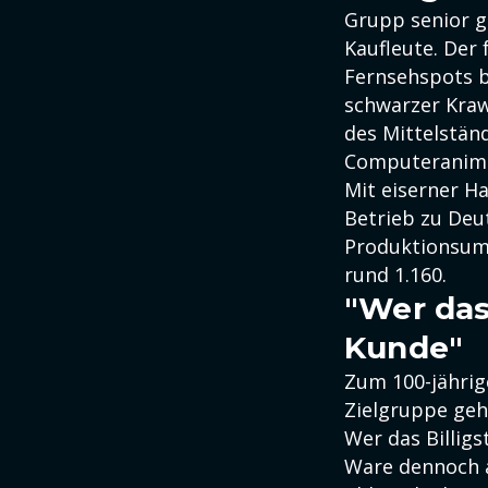
Grupp senior gi
Kaufleute. Der
Fernsehspots b
schwarzer Krawa
des Mittelstän
Computeranima
Mit eiserner H
Betrieb zu Deu
Produktionsumsa
rund 1.160.
"Wer das
Kunde"
Zum 100-jährig
Zielgruppe geh
Wer das Billigs
Ware dennoch a