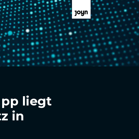
pp liegt
z in