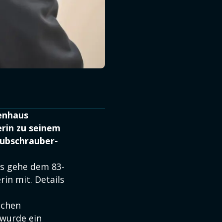
enhaus
rin zu seinem
hubschrauber-
Es gehe dem 83-
in mit. Details
schen
 wurde ein