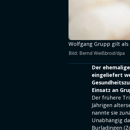
Wolfgang Grupp gilt als
Bild: Bernd Weißbrod/dpa
Der ehemalige
eingeliefert 
Gesundheitszus
Einsatz an Gr
Der frühere Tr
Jährigen alter
nannte sie zunä
Unabhängig da
Burladingen (Z