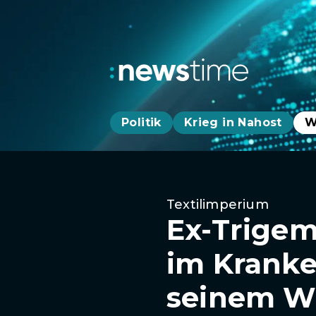
Politik
Krieg in Nahost
W
Textilimperium
Ex-Trigem
im Kranken
seinem W