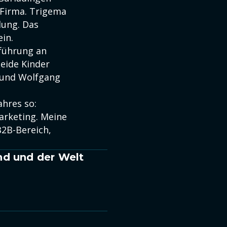
 Firma. Trigema
dung. Das
in.
führung an
eide Kinder
a und Wolfgang
ahres so:
rketing. Meine
B2B-Bereich,
nd und der Welt