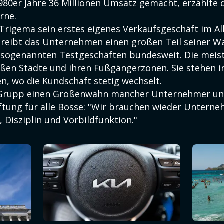
1980er Jahre 36 Millionen Umsatz gemacht, erzählte
rne.
 Trigema sein erstes eigenes Verkaufsgeschäft im Al
treibt das Unternehmen einen großen Teil seiner Wa
n sogenannten Testgeschäften bundesweit. Die meist
oßen Städte und ihren Fußgängerzonen. Sie stehen i
n, wo die Kundschaft stetig wechselt.
e Grupp einen Größenwahn mancher Unternehmer und
ftung für alle Bosse: "Wir brauchen wieder Untern
 Disziplin und Vorbildfunktion."