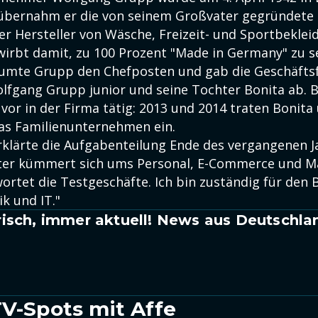
übernahm er die von seinem Großvater gegründete
er Hersteller von Wäsche, Freizeit- und Sportbeklei
rbt damit, zu 100 Prozent "Made in Germany" zu se
äumte Grupp den Chefposten und gab die Geschäfts
lfgang Grupp junior und seine Tochter Bonita ab. B
vor in der Firma tätig: 2013 und 2014 traten Bonit
das Familienunternehmen ein.
rklärte die Aufgabenteilung Ende des vergangenen J
ter kümmert sich ums Personal, E-Commerce und Ma
ortet die Testgeschäfte. Ich bin zuständig für den 
ik und IT."
isch, immer aktuell! News aus Deutschla
TV-Spots mit Affe