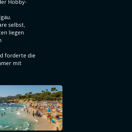
 der Hobby-
lgäu.
re selbst,
en liegen
n
 forderte die
ehmer mit