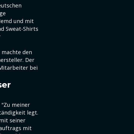
deutschen
ige
 Hemd und mit
nd Sweat-Shirts
r
d machte den
rsteller. Der
Mitarbeiter bei
ser
 "Zu meiner
ändigkeit legt.
mit seiner
auftrags mit