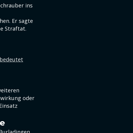
chrauber ins
hen. Er sagte
e Straftat.
 bedeutet
weiteren
nwirkung oder
Einsatz
re
Burladingen