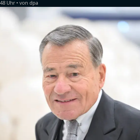
:48 Uhr
von
dpa