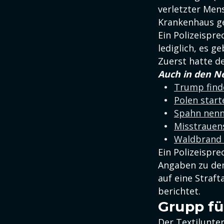
verletzter Men
Krankenhaus g
Ein Polizeispr
lediglich, es g
Zuerst hatte d
Auch in den N
Trump finde
Polen start
Spahn nenn
Misstrauen
Waldbrand i
Ein Polizeispr
Angaben zu dem
auf eine Straft
berichtet.
Grupp fü
Der Textilunte