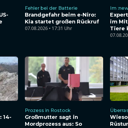
Fehler bei der Batterie
Im :new
US-
Brandgefahr beim e-Niro:
Exper
e
Kia startet großen Rückruf
im Mit
07.08.2026 • 17:31 Uhr
Tiere
07.08.20
Prozess in Rostock
Überra
 14-
Großmutter sagt in
Wieso
Mordprozess aus: So
Rüstu