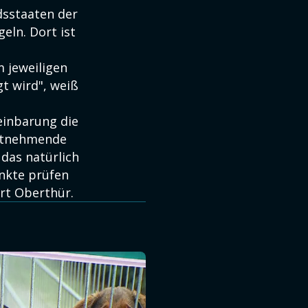
dsstaaten der
eln. Dort ist
m jeweiligen
t wird", weiß
einbarung die
eitnehmende
 das natürlich
nkte prüfen
rt Oberthür.