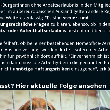
-Bürger:innen ohne Arbeitserlaubnis in den Mitglie
er im außereuropäischen Ausland gelten andere Reg
ne Weiteres zulässig. "Es sind
steuer- und
rungsrechtliche Fragen
zu klären, ebenso, ob in de
its- oder Aufenthaltserlaubnis
besteht und benötig
weifelhaft, ob bei einer bestehenden Homeoffice-Ver
im Ausland verlangt werden dürfe – sofern der Arb
hin für gewöhnlich dort aufhält. "Einvernehmlich ist
auch dann muss die Arbeitgeberin die genannten Pu
 nicht
unnötige Haftungsrisiken
einzugehen", erklä
sst? Hier aktuelle Folge ansehen