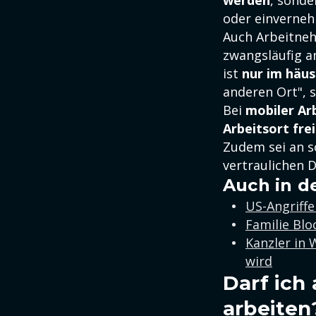
werden
, sonde
oder einverneh
Auch Arbeitneh
zwangsläufig a
ist
nur im häus
anderen Ort", 
Bei
mobiler Ar
Arbeitsort fre
Zudem sei an s
vertraulichen 
Auch in d
US-Angriffe
Familie Blo
Kanzler in
wird
Darf ich
arbeiten