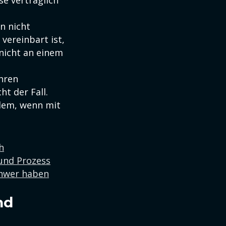
e vertraglich
n nicht
vereinbart ist,
 nicht an einem
ihren
ht der Fall.
llem, wenn mit
h
 und Prozess
chwer haben
nd