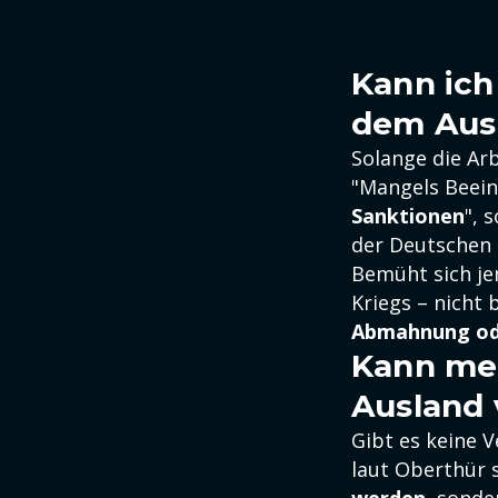
Kann ich
dem Ausl
Solange die Ar
"Mangels Beein
Sanktionen
", 
der Deutschen 
Bemüht sich je
Kriegs – nicht 
Abmahnung ode
Kann mei
Ausland 
Gibt es keine 
laut Oberthür s