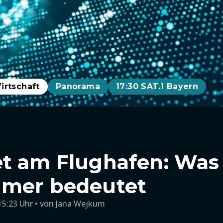
irtschaft
Panorama
17:30 SAT.1 Bayern
t am Flughafen: Was 
hmer bedeutet
15:23 Uhr
von
Jana Wejkum