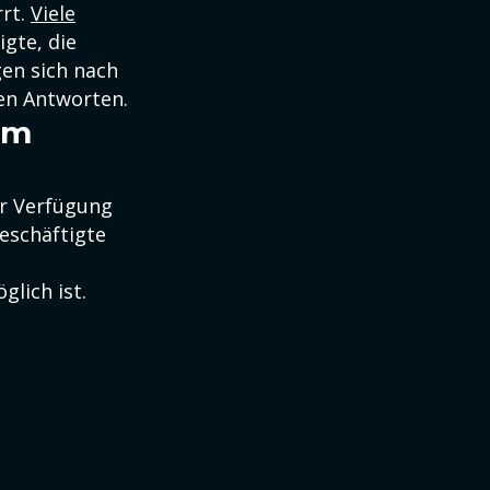
rrt.
Viele
gte, die
gen sich nach
ten Antworten.
am
ur Verfügung
eschäftigte
glich ist.
.