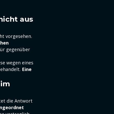
nicht aus
cht vorgesehen.
chen
thür gegenüber
ise wegen eines
gehandelt.
Eine
 im
tet die Antwort
 angeordnet