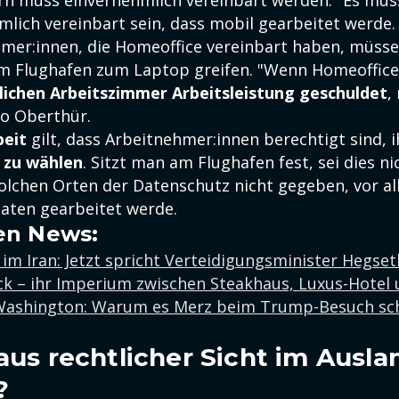
rn muss einvernehmlich vereinbart werden." Es müss
mlich vereinbart sein, dass mobil gearbeitet werde.
mer:innen, die Homeoffice vereinbart haben, müsse
m Flughafen zum Laptop greifen. "Wenn Homeoffice 
lichen Arbeitszimmer Arbeitsleistung geschuldet
,
so Oberthür.
beit
gilt, dass Arbeitnehmer:innen berechtigt sind, 
i zu wählen
. Sitzt man am Flughafen fest, sei dies nic
olchen Orten der Datenschutz nicht gegeben, vor a
Daten gearbeitet werde.
en News:
 im Iran: Jetzt spricht Verteidigungsminister Hegset
ck – ihr Imperium zwischen Steakhaus, Luxus-Hotel
 Washington: Warum es Merz beim Trump-Besuch s
 aus rechtlicher Sicht im Ausla
?