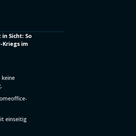
in Sicht: So
-Kriegs im
 keine
.
Homeoffice-
t einseitig