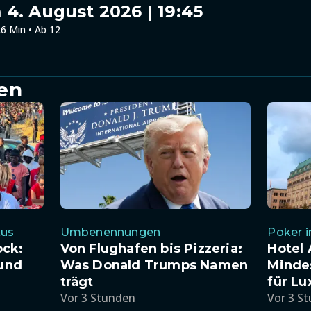
4. August 2026 | 19:45
6 Min • Ab 12
en
kus
Umbenennungen
Poker i
ck:
Von Flughafen bis Pizzeria:
Hotel 
 und
Was Donald Trumps Namen
Minde
trägt
für Lu
Vor 3 Stunden
Vor 3 S