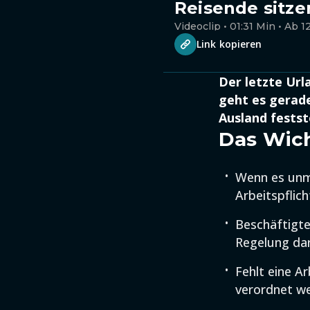
Reisende sitze
Videoclip • 01:31 Min • Ab 1
Link kopieren
Der letzte Urla
geht es gerade
Ausland festst
Das Wich
Wenn es unmö
Arbeitspflic
Beschäftigte
Regelung dar
Fehlt eine Ar
verordnet w