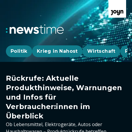
Politik
Krieg in Nahost
Wirtschaft
Pa
Rückrufe: Aktuelle
Produkthinweise, Warnungen
und Infos für
Verbraucher:innen im
Überblick
Ob Lebensmittel, Elektrogeräte, Autos oder
Haushaltswaren – Produktrückrufe betreffen