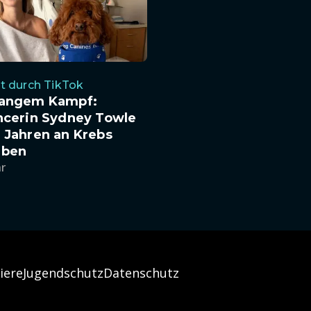
t durch TikTok
langem Kampf:
ncerin Sydney Towle
 Jahren an Krebs
rben
hr
iere
Jugendschutz
Datenschutz