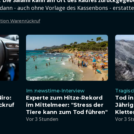
.
Die Salami kann am Ort des Kaufes zurückgegeb
 dann - auch ohne Vorlage des Kassenbons - erstatte
tion Warenrückruf
Im :newstime-Interview
Tragis
iro:
Experte zum Hitze-Rekord
Tod in
ckruf
im Mittelmeer: "Stress der
Jährig
Tiere kann zum Tod führen"
Klette
Vor 3 Stunden
Vor 3 S