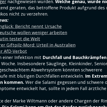
ger
nachgewiesen wurden.
Welche genau, wurde ni
gend geraten, das betroffene Produkt aufgrund des
kos nicht zu verzehren.
ews:
nglück: Bericht nennt Ursache
eutsche wollen weniger arbeiten
Putin testet die Welt
er Giftpilz-Mord: Urteil in Australien
ür AfD-Verbot
n einer Infektion mit
Durchfall und Bauchkrämpfen
r Woche. Insbesondere Säuglinge, Kleinkinder, Senio
geschwächtem Abwehrsystem könnten schwerere
äufe mit blutigen Durchfällen entwickeln.
Im Extrem
en kommen.
Wer die Salami gegessen und schwere 
tome entwickelt hat, sollte in jedem Fall ärztliche 
e der Marke Wiltmann oder andere Chargen der Rin