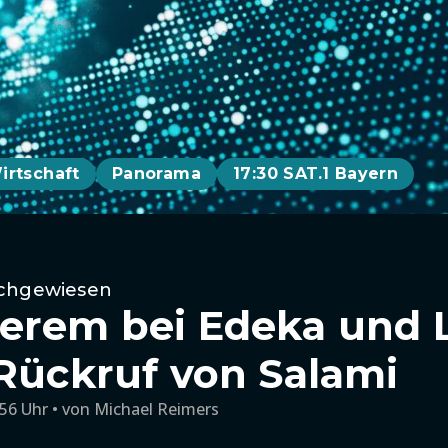
irtschaft
Panorama
17:30 SAT.1 Bayern
achgewiesen
erem bei Edeka und L
 Rückruf von Salami
:56 Uhr
von
Michael Reimers