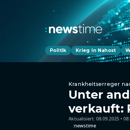
Politik
Krieg in Nahost
W
Krankheitserreger n
Unter and
verkauft:
Aktualisiert:
08.09.2025 • 08
:newstime