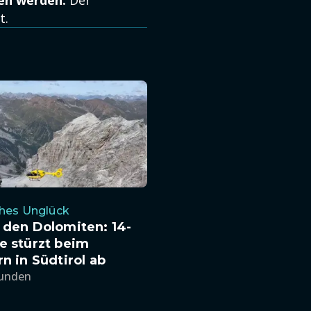
en werden.
Der
t.
ches Unglück
 den Dolomiten: 14-
e stürzt beim
rn in Südtirol ab
tunden