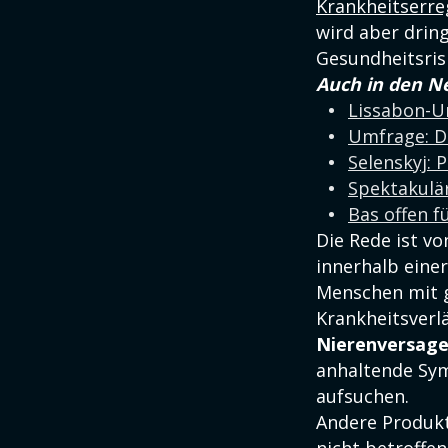
Krankheitserre
wird aber drin
Gesundheitsrisi
Auch in den N
Lissabon-U
Umfrage: D
Selenskyj: 
Spektakulär
Bas offen f
Die Rede ist vo
innerhalb eine
Menschen mit 
Krankheitsverl
Nierenversag
anhaltende Symp
aufsuchen.
Andere Produkt