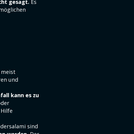
cht gesagt.
Es
 möglichen
meist
ren und
fall kann es zu
oder
Hilfe
dersalami sind