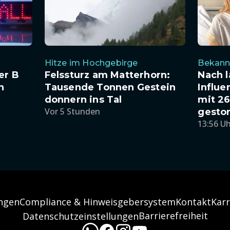
Hitze im Hochgebirge
Bekann
er B
Felssturz am Matterhorn:
Nach 
n
Tausende Tonnen Gestein
Influe
donnern ins Tal
mit 26
Vor 5 Stunden
gesto
13:56 U
ngen
Compliance & Hinweisgebersystem
Kontakt
Karr
Barrierefreiheit
Datenschutzeinstellungen