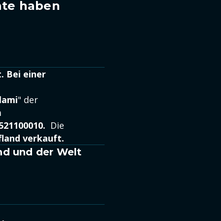
hte haben
 Bei einer
lami
" der
m
521100010.
Die
land verkauft.
nd und der Welt