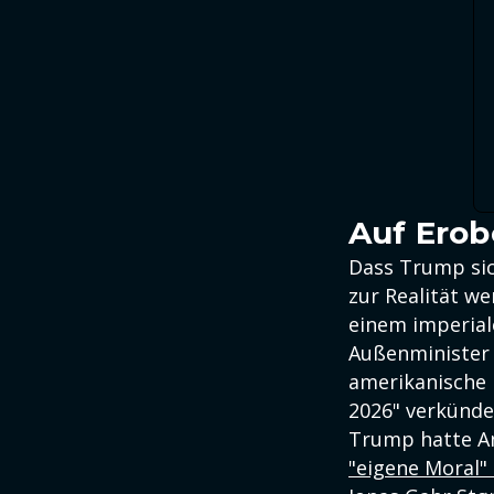
Auf Erob
Dass Trump sic
zur Realität we
einem imperial
Außenminister M
amerikanische 
2026" verkünde
Trump hatte A
"eigene Moral"