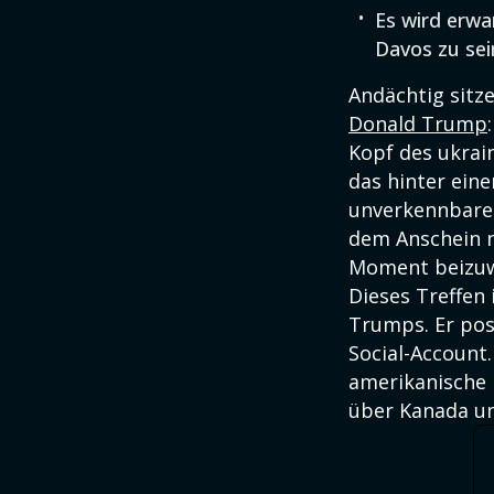
Es wird erwa
Davos zu sei
Andächtig sitz
Donald Trump
Kopf des ukrai
das hinter ein
unverkennbare
dem Anschein 
Moment beizuw
Dieses Treffen 
Trumps. Er pos
Social-Account.
amerikanische 
über Kanada un