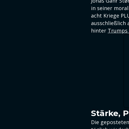
Jonas Gahr Stø
in seiner mora
acht Kriege PLU
ausschließlich 
hinter
Trumps a
Stärke, 
Die geposteten