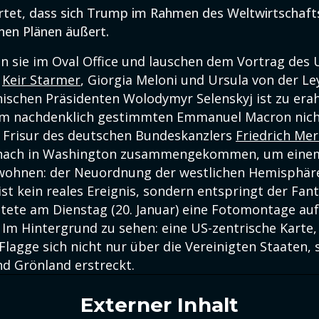
rtet, dass sich Trump im Rahmen des Weltwirtschaft
nen Plänen äußert.
en sie im Oval Office und lauschen dem Vortrag des
:
Keir Starmer
, Giorgia Meloni und Ursula von der Le
nischen Präsidenten Wolodymyr Selenskyj ist zu erah
em nachdenklich gestimmten Emmanuel Macron nich
 Frisur des deutschen Bundeskanzlers
Friedrich Mer
nach in Washington zusammengekommen, um einem
ohnen: der Neuordnung der westlichen Hemisphär
ist kein reales Ereignis, sondern entspringt der Fan
tete am Dienstag (20. Januar) eine Fotomontage au
 Im Hintergrund zu sehen: eine US-zentrische Karte, 
Flagge sich nicht nur über die Vereinigten Staaten,
d Grönland erstreckt.
Externer Inhalt