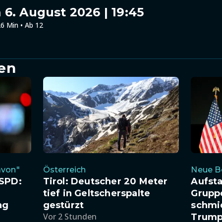
6. August 2026 | 19:45
6 Min • Ab 12
en
avon"
Österreich
Neue 
 SPD:
Tirol: Deutscher 20 Meter
Aufsta
tief in Geltscherspalte
Grupp
ng
gestürzt
schmi
Vor 2 Stunden
Trump