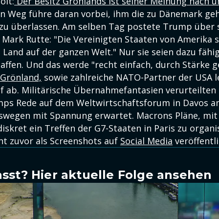
olt:
Der Besitz Grönlands ist seiner Meinung nach u
n Weg führe daran vorbei, ihm die zu Dänemark ge
l zu überlassen. Am selben Tag postete Trump über 
Mark Rutte: "Die Vereinigten Staaten von Amerika 
Land auf der ganzen Welt." Nur sie seien dazu fähig
affen. Und das werde "recht einfach, durch Stärke g
Grönland,
sowie zahlreiche NATO-Partner der USA 
f ab. Militärische Übernahmefantasien verurteilten 
mps Rede auf dem Weltwirtschaftsforum in Davos a
eswegen mit Spannung erwartet. Macrons Pläne, mi
iskret ein Treffen der G7-Staaten in Paris zu organi
nt zuvor als Screenshots auf
Social Media
veröffentli
sst? Hier aktuelle Folge ansehen