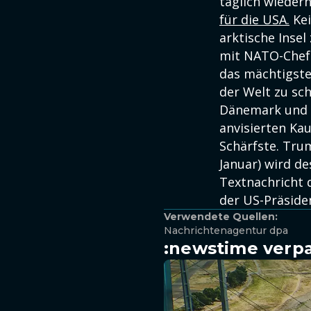
täglich wiederh
für die USA.
Kei
arktische Inse
mit NATO-Chef 
das mächtigste 
der Welt zu sch
Dänemark und
anvisierten Kau
Schärfste. Tru
Januar) wird d
Textnachricht d
der US-Präside
Verwendete Quellen:
Nachrichtenagentur dpa
:newstime verpa