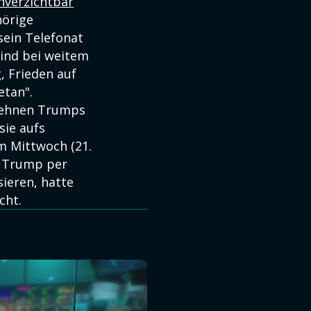
nverzichtbar
hörige
sein Telefonat
sind bei weitem
, Frieden auf
etan".
lehnen Trumps
sie aufs
m Mittwoch (21.
t Trump per
sieren, hatte
cht.