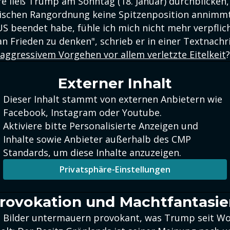
re ließ Trump am Sonntag (18. Januar) durchblicken,
lischen Rangordnung keine Spitzenposition annimmt
S beendet habe, fühle ich mich nicht mehr verpflich
an Frieden zu denken", schrieb er in einer Textnachr
ggressivem Vorgehen vor allem verletzte Eitelkeit
?
Externer Inhalt
Dieser Inhalt stammt von externen Anbietern wie
Facebook, Instagram oder Youtube.
Aktiviere bitte Personalisierte Anzeigen und
Inhalte sowie Anbieter außerhalb des CMP
Standards, um diese Inhalte anzuzeigen.
Privatsphäre-Einstellungen
Provokation und Machtfantasi
 Bilder untermauern provokant, was Trump seit W