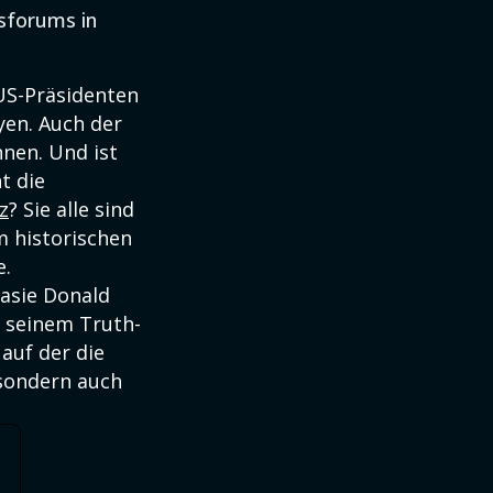
sforums in
 US-Präsidenten
yen. Auch der
nen. Und ist
t die
z
? Sie alle sind
 historischen
e.
tasie Donald
f seinem Truth-
auf der die
 sondern auch