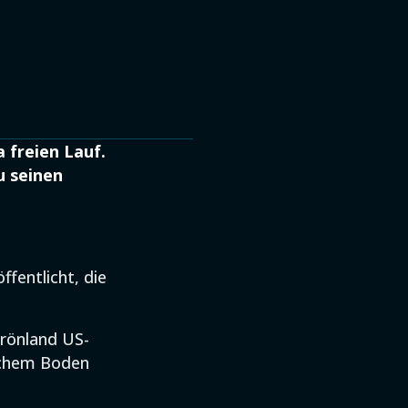
 freien Lauf.
u seinen
fentlicht, die
Grönland US-
ischem Boden