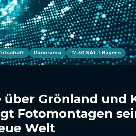
irtschaft
Panorama
17:30 SAT.1 Bayern
 über Grönland und 
gt Fotomontagen sei
neue Welt