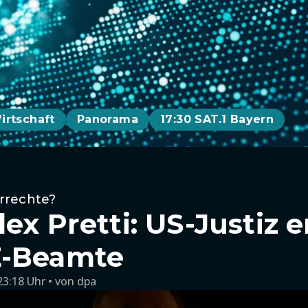
irtschaft
Panorama
17:30 SAT.1 Bayern
rrechte?
ex Pretti: US-Justiz e
E-Beamte
23:18 Uhr
von
dpa