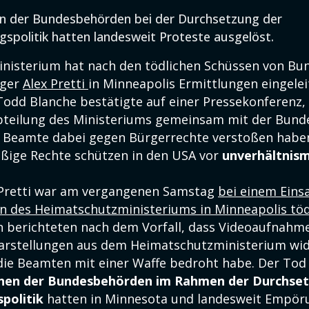
n der Bundesbehörden bei der Durchsetzung der
spolitik hatten landesweit Proteste ausgelöst.
inisterium hat nach den tödlichen Schüssen von B
rger
Alex Pretti
in Minneapolis Ermittlungen eingeleit
Todd Blanche bestätigte auf einer Pressekonferenz, 
teilung des Ministeriums gemeinsam mit der Bunde
 Beamte dabei gegen Bürgerrechte verstoßen habe
ßige Rechte schützen in den USA vor
unverhältnis
 Pretti war am vergangenen Samstag
bei einem Eins
des Heimatschutzministeriums in Minneapolis tödl
 berichteten nach dem Vorfall, dass Videoaufnahm
arstellungen aus dem Heimatschutzministerium wi
die Beamten mit einer Waffe bedroht habe. Der To
hen der Bundesbehörden im Rahmen der Durchset
politik
hatten in Minnesota und landesweit Empör