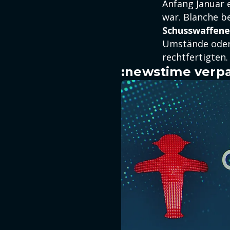
Anfang Januar 
war. Blanche b
Schusswaffene
Umstände oder 
rechtfertigten.
:newstime verpa