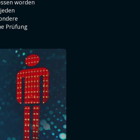
ossen worden
 jeden
sondere
he Prüfung