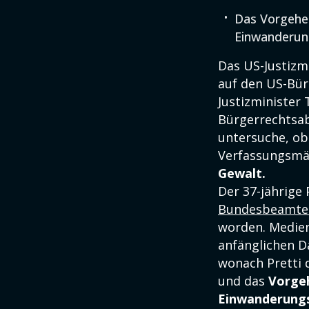
Das Vorgehe
Einwanderung
Das US-Justizm
auf den US-Bü
Justizminister 
Bürgerrechtsab
untersuche, ob
Verfassungsmä
Gewalt.
Der 37-jährige
Bundesbeamten 
worden. Medien
anfänglichen D
wonach Pretti 
und das
Vorge
Einwanderungs