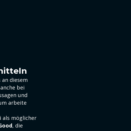
mitteln
s an diesem
lanche bei
ssagen und
ium arbeite
i als möglicher
 Good
, die