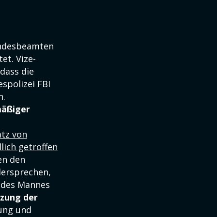
undesbeamten
et. Vize-
dass die
spolizei FBI
n.
mäßiger
atz von
ich getroffen
en den
dersprechen,
d des Mannes
zung der
ung und