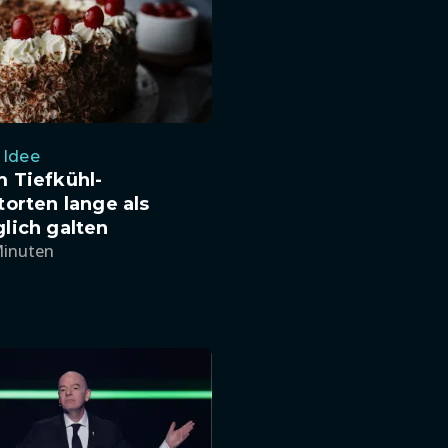
 Idee
 Tiefkühl-
orten lange als
lich galten
Minuten