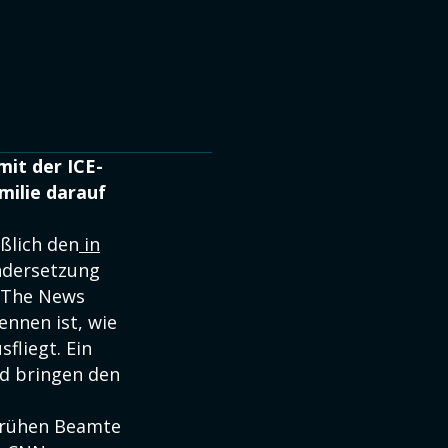
mit der ICE-
milie darauf
ßlich den
in
ndersetzung
"The News
nnen ist, wie
fliegt. Ein
d bringen den
sprühen Beamte