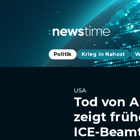
Politik
Krieg in Nahost
W
USA
Tod von Al
zeigt frü
ICE-Beam