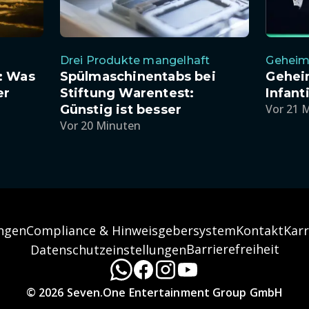
Drei Produkte mangelhaft
Geheim
: Was
Spülmaschinentabs bei
Gehei
er
Stiftung Warentest:
Infant
Vor 21 
Günstig ist besser
Vor 20 Minuten
ngen
Compliance & Hinweisgebersystem
Kontakt
Karr
Barrierefreiheit
Datenschutzeinstellungen
© 2026 Seven.One Entertainment Group GmbH