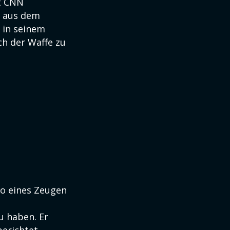
ut CNN
ch aus dem
n in seinem
ch der Waffe zu
deo eines Zeugen
u haben. Er