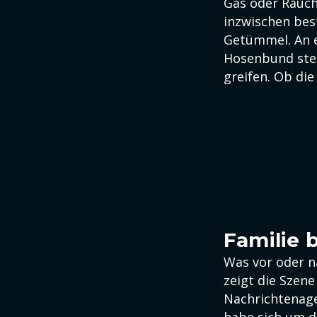
Gas oder Rauch
inzwischen best
Getümmel. An ei
Hosenbund stec
greifen. Ob die
Familie b
Was vor oder na
zeigt die Szen
Nachrichtenage