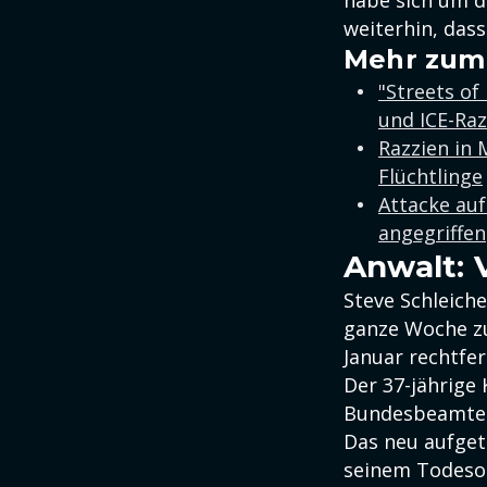
habe sich um d
weiterhin, dass
Mehr zum
"Streets of
und ICE-Raz
Razzien in
Flüchtlinge
Attacke au
angegriffen
Anwalt: 
Steve Schleiche
ganze Woche zu
Januar rechtfe
Der 37-jährige 
Bundesbeamten
Das neu aufget
seinem Todesor