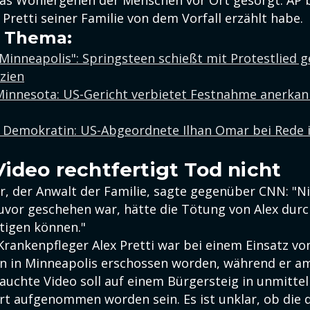
as Wohlergehen der Menschen vor Ort gesorgt. AP 
 Pretti seiner Familie von dem Vorfall erzählt habe.
 Thema:
 Minneapolis": Springsteen schießt mit Protestlied
zien
 Minnesota: US-Gericht verbietet Festnahme anerkan
f Demokratin: US-Abgeordnete Ilhan Omar bei Rede 
Video rechtfertigt Tod nicht
r, der Anwalt der Familie, sagte gegenüber CNN: "Ni
vor geschehen war, hätte die Tötung von Alex durc
rtigen können."
Krankenpfleger Alex Pretti war bei einem Einsatz vo
 in Minneapolis erschossen worden, während er am
auchte Video soll auf einem Bürgersteig in unmitte
t aufgenommen worden sein. Es ist unklar, ob die 