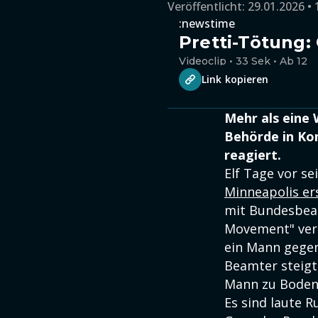
Veröffentlicht:
29.01.2026 • 
:newstime
Pretti-Tötung
Videoclip • 33 Sek • Ab 12
Link kopieren
Mehr als eine 
Behörde in Kon
reagiert.
Elf Tage vor s
Minneapolis er
mit Bundesbea
Movement" verö
ein Mann gegen 
Beamter steigt
Mann zu Boden
Es sind laute 