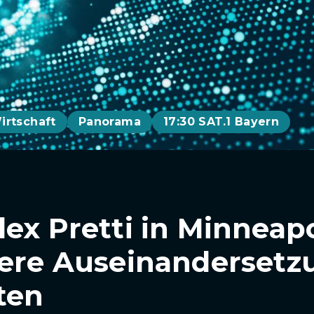
irtschaft
Panorama
17:30 SAT.1 Bayern
ex Pretti in Minneapo
here Auseinandersetz
ten