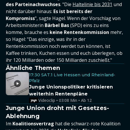
des Parteinachwuchses
. "Die
Haltelinie bis 2031
und
nicht darüber hinaus:
Es ist bereits der
Kompromiss
", sagte Hagel. Wenn der Vorschlag von
Arbeitsministerin
Bärbel Bas
(SPD) eins zu eins
komme, brauche es
keine Rentenkommission
mehr,
so Hagel: "Das einzige, was ihr in der
Rentenkommission noch werdet tun können, ist
Kaffee trinken, Kuchen essen und euch überlegen, ob
ihr 120 Milliarden oder 150 Milliarden zuschießt."
Ähnliche Themen
17:30 SAT.1 Live Hessen und Rheinland-
Pfalz
Junge Unionspolitiker kritisieren
weiterhin Rentenpläne
Videoclip • 03:08 Min • Ab 12
Junge Union droht mit Gesetzes-
Ablehnung
Im
Koalitionsvertrag
hat die schwarz-rote Koalition