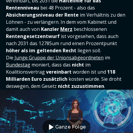
vereinbart, bis 2031 die
Haltelinie für das
Rentenniveau
bei 48 Prozent - also das
Absicherungsniveau der Rente
im Verhältnis zu den
Löhnen - zu verlängern. In dem vom Kabinett und
damit auch von
Kanzler
Merz
beschlossenen
Rentengesetzentwurf
ist vorgesehen, dass auch
nach 2031 das 12785um rund einen Prozentpunkt
höher als im geltenden Recht
liegen soll.
Die
Junge Gruppe der Unionsabgeordneten
im
Bundestag
moniert, dass das
nicht
im
Koalitionsvertrag
vereinbart
worden ist und
118
Milliarden Euro zusätzlich
kosten würde. Sie droht
deswegen, dem Gesetz
nicht zuzustimmen
.
Ganze Folge