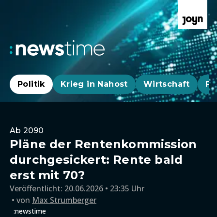
Politik
Krieg in Nahost
Wirtschaft
Pa
Ab 2090
Pläne der Rentenkommission
durchgesickert: Rente bald
erst mit 70?
Veröffentlicht:
20.06.2026 • 23:35 Uhr
von
Max Strumberger
:newstime