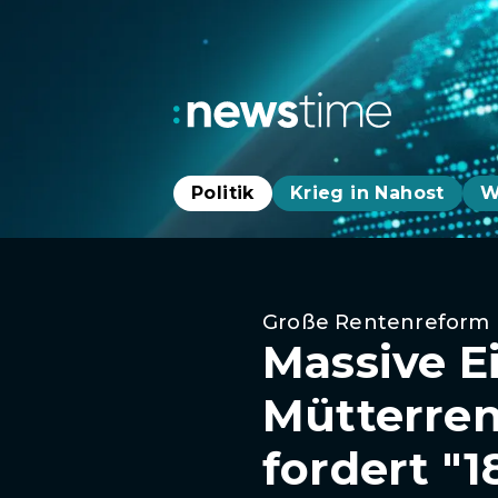
Politik
Krieg in Nahost
W
Große Rentenreform
Massive E
Mütterren
fordert "