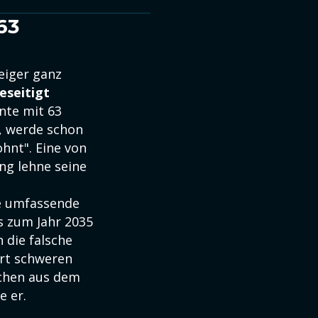
63
eiger ganz
eseitigt
ente mit 63
n, werde schon
hnt". Eine von
ng lehne seine
ne umfassende
s zum Jahr 2035
n die falsche
ort schweren
schen aus dem
e er.