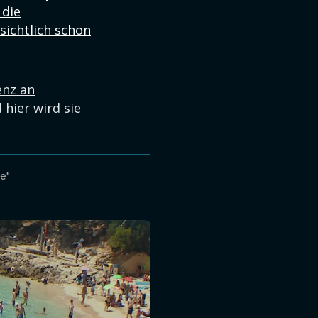
 die
sichtlich schon
enz an
hier wird sie
e"