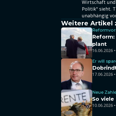
Wirtschaft und
Politik" sieht.
unabhängig von
Weitere Artike
Reformvors
Reform:
plant
16.06.2026 •
Er will spa
Dobrindt
17.06.2026 •
Neue Zahle
So viele
10.06.2026 •