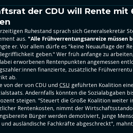
ftsrat der CDU will Rente mit 
fen
rzeitigen Ruhestand sprach sich Generalsekretär St
ement aus.
"Alle Frühverrentungsanreize müssen b
angte er. Vor allem dürfe es "keine Neuauflage der R
Begrifflichkeit geben." Wer früh anfange zu arbeite
 dabei erworbenen Rentenpunkten angemessen entlo
szahler:innen finanzierte, zusätzliche Frühverrentu
ikt ab.
te von der von CDU und
CSU
geführten Koalition ei
ialstaats. Andernfalls könnten die Sozialabgaben bi
rozent steigen. "Steuert die Große Koalition weiter i
zlicher Rentenkosten, nimmt der Wirtschaftsstand
ungsbereite Bürger werden demotiviert, junge Men
 und ausländische Fachkräfte abgeschreckt", mahnt