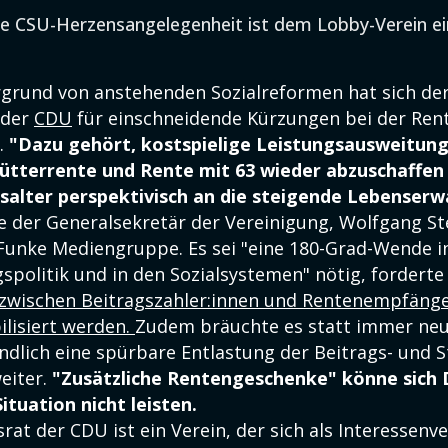
ne CSU-Herzensangelegenheit ist dem Lobby-Verein e
grund von anstehenden Sozialreformen hat sich de
 der
CDU
für einschneidende Kürzungen bei der Ren
.
"Dazu gehört, kostspielige Leistungsausweitun
ütterrente und Rente mit 63 wieder abzuschaffen
salter perspektivisch an die steigende Lebenserw
te der Generalsekretär der Vereinigung, Wolfgang St
Funke Mediengruppe. Es sei "eine 180-Grad-Wende i
spolitik und in den Sozialsystemen" nötig, forderte 
 zwischen Beitragszahler:innen und Rentenempfäng
bilisiert werden.
Zudem bräuchte es statt immer ne
ndlich eine spürbare Entlastung der Beitrags- und S
eiter.
"Zusätzliche Rentengeschenke" könne sich 
ituation nicht leisten.
rat der CDU ist ein Verein, der sich als Interessenv