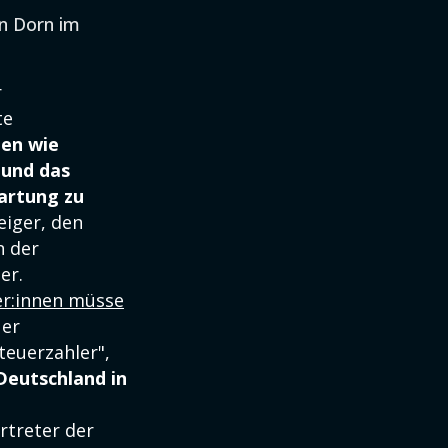
in Dorn im
r
te
gen wie
 und das
artung zu
eiger, den
n der
er.
er:innen müsse
uer
teuerzahler",
Deutschland in
ertreter der