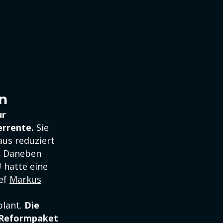
n
ur
errente.
Sie
aus reduziert
e. Daneben
 hatte eine
hef
Markus
plant.
Die
 Reformpaket