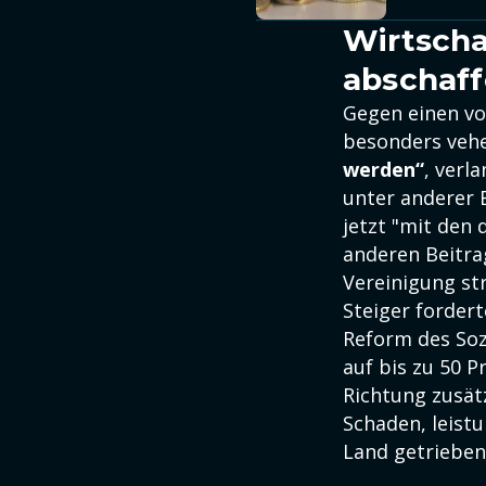
Wirtscha
abschaf
Gegen einen vo
besonders veh
werden“
, verl
unter anderer 
jetzt "mit den
anderen Beitrag
Vereinigung str
Steiger forder
Reform des Soz
auf bis zu 50 P
Richtung zusät
Schaden, leist
Land getrieben