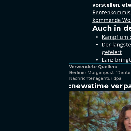
vorstellen, et
Rentenkommissi
kommende Woc
Auch in d
Kampf um d
Der längste
gefeiert
Lanz bringt
Verwendete Quellen:
Berliner Morgenpost: "Rente
Nachrichtenagentur dpa
:newstime verpa