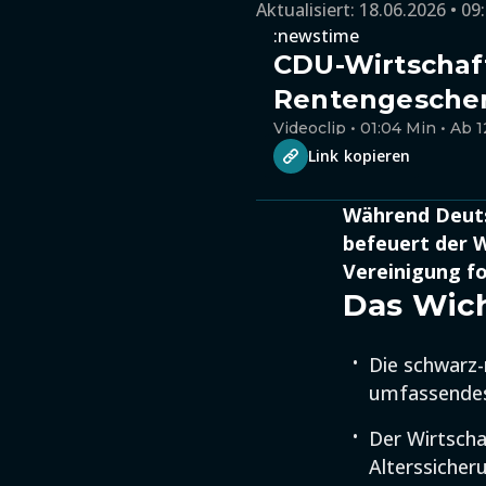
Aktualisiert:
18.06.2026 • 09
:newstime
CDU-Wirtschaft
Rentengesche
Videoclip • 01:04 Min • Ab 1
Link kopieren
Während Deuts
befeuert der W
Vereinigung f
Das Wich
Die schwarz-
umfassendes
Der Wirtscha
Alterssicher