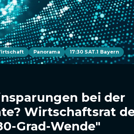
irtschaft
Panorama
17:30 SAT.1 Bayern
insparungen bei der
te? Wirtschaftsrat d
180-Grad-Wende"