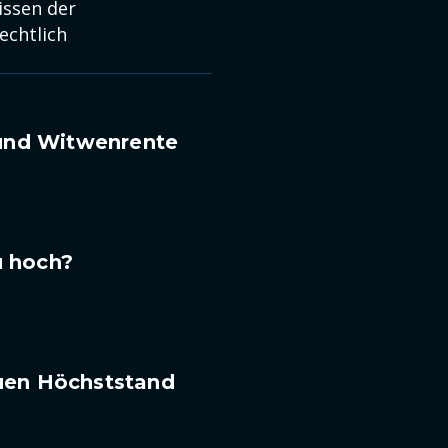
issen der
echtlich
 und Witwenrente
u hoch?
euen Höchststand