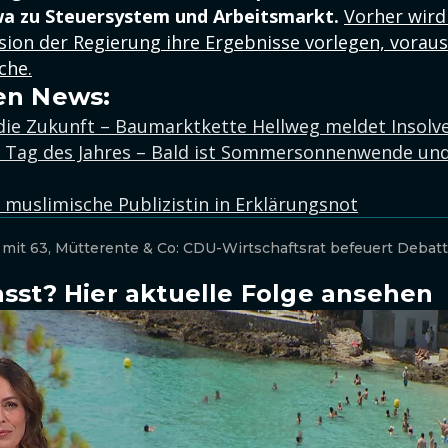
wa zu Steuersystem und Arbeitsmarkt.
Vorher wird
on der Regierung ihre Ergebnisse vorlegen, voraus
he.
en News:
ie Zukunft – Baumarktkette Hellweg meldet Insolv
 Tag des Jahres – Bald ist Sommersonnenwende und 
 muslimische Publizistin in Erklärungsnot
 mit 63, Mütterente & Co: CDU-Wirtschaftsrat befeuert Debatt
sst? Hier aktuelle Folge ansehen