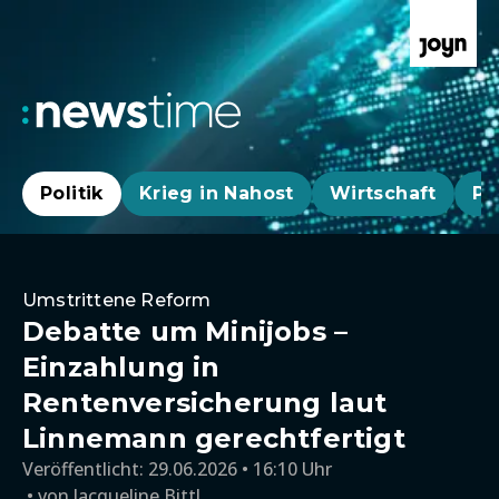
Politik
Krieg in Nahost
Wirtschaft
Pa
Umstrittene Reform
Debatte um Minijobs –
Einzahlung in
Rentenversicherung laut
Linnemann gerechtfertigt
Veröffentlicht:
29.06.2026 • 16:10 Uhr
von
Jacqueline Bittl