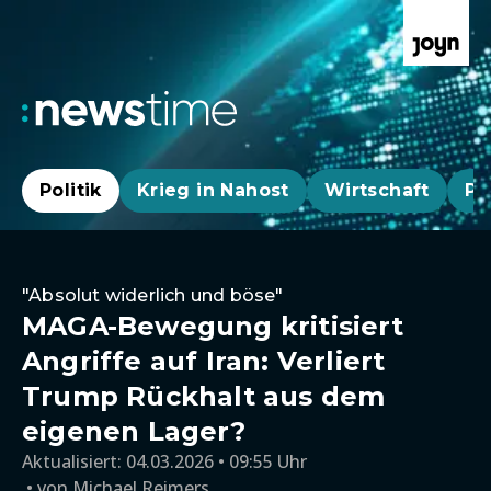
Politik
Krieg in Nahost
Wirtschaft
Pa
"Absolut widerlich und böse"
MAGA-Bewegung kritisiert
Angriffe auf Iran: Verliert
Trump Rückhalt aus dem
eigenen Lager?
Aktualisiert:
04.03.2026 • 09:55 Uhr
von
Michael Reimers