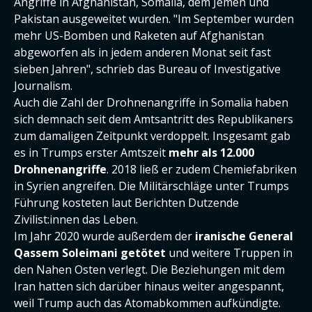
Angriffe in Afghanistan, Somalia, dem Jemen und
Pakistan ausgeweitet wurden. "Im September wurden
mehr US-Bomben und Raketen auf Afghanistan
abgeworfen als in jedem anderen Monat seit fast
sieben Jahren", schrieb das Bureau of Investigative
Journalism.
Auch die Zahl der Drohnenangriffe in Somalia haben
sich demnach seit dem Amtsantritt des Republikaners
zum damaligen Zeitpunkt verdoppelt. Insgesamt gab
es in Trumps erster Amtszeit
mehr als 12.000
Drohnenangriffe
. 2018 ließ er zudem Chemiefabriken
in Syrien angreifen. Die Militärschläge unter Trumps
Führung kosteten laut Berichten Dutzende
Zivilist:innen das Leben.
Im Jahr 2020 wurde außerdem der
iranische General
Qassem Soleimani getötet
und weitere Truppen in
den Nahen Osten verlegt. Die Beziehungen mit dem
Iran hatten sich darüber hinaus weiter angespannt,
weil Trump auch das Atomabkommen aufkündigte.