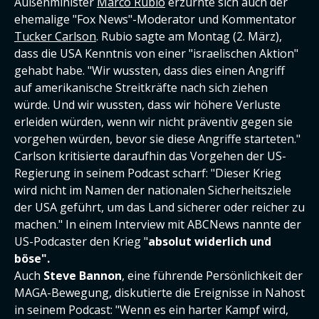
Außenminister
Marco Rubio
erzürnte sich auch der
ehemalige "Fox News"-Moderator und Kommentator
Tucker Carlson
. Rubio sagte am Montag (2. März),
dass die USA Kenntnis von einer "israelischen Aktion"
gehabt habe. "Wir wussten, dass dies einen Angriff
auf amerikanische Streitkräfte nach sich ziehen
würde. Und wir wussten, dass wir höhere Verluste
erleiden würden, wenn wir nicht präventiv gegen sie
vorgehen würden, bevor sie diese Angriffe starteten."
Carlson kritisierte daraufhin das Vorgehen der US-
Regierung in seinem Podcast scharf: "Dieser Krieg
wird nicht im Namen der nationalen Sicherheitsziele
der USA geführt, um das Land sicherer oder reicher zu
machen." In einem Interview mit ABCNews nannte der
US-Podcaster den Krieg "
absolut widerlich und
böse".
Auch
Steve Bannon
, eine führende Persönlichkeit der
MAGA-Bewegung, diskutierte die Ereignisse in Nahost
in seinem Podcast: "Wenn es ein harter Kampf wird,