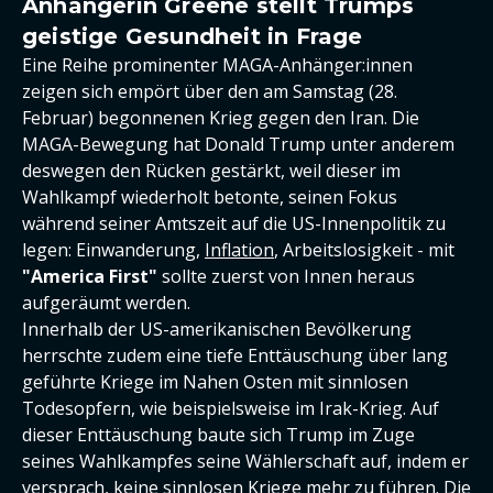
Anhängerin Greene stellt Trumps
geistige Gesundheit in Frage
Eine Reihe prominenter MAGA-Anhänger:innen
zeigen sich empört über den am Samstag (28.
Februar) begonnenen Krieg gegen den Iran. Die
MAGA-Bewegung hat Donald Trump unter anderem
deswegen den Rücken gestärkt, weil dieser im
Wahlkampf wiederholt betonte, seinen Fokus
während seiner Amtszeit auf die US-Innenpolitik zu
legen: Einwanderung,
Inflation
, Arbeitslosigkeit - mit
"America First"
sollte zuerst von Innen heraus
aufgeräumt werden.
Innerhalb der US-amerikanischen Bevölkerung
herrschte zudem eine tiefe Enttäuschung über lang
geführte Kriege im Nahen Osten mit sinnlosen
Todesopfern, wie beispielsweise im Irak-Krieg. Auf
dieser Enttäuschung baute sich Trump im Zuge
seines Wahlkampfes seine Wählerschaft auf, indem er
versprach, keine sinnlosen Kriege mehr zu führen. Die