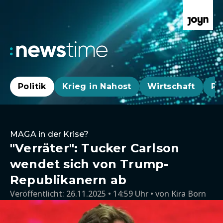
Politik
Krieg in Nahost
Wirtschaft
Pa
MAGA in der Krise?
"Verräter": Tucker Carlson
wendet sich von Trump-
Republikanern ab
Veröffentlicht:
26.11.2025 • 14:59 Uhr
von
Kira Born