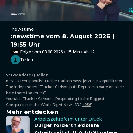
:newstime
:newstime vom 8. August 2026 |
19:55 Uhr
Folge vom 08.08.2026 • 15 Min • Ab 12
Teilen
Verwendete Quellen:
n-tv: "Rechtspopulist Tucker Carlson hasst jetzt die Republikaner"
The Independent: "Tucker Carlson puts Republican party on blast: 'I
hate them too much'"
Youtube: "Tucker Carlson – Responding to the Biggest
Conspiracies in the World Right Now | SRS
#256
"
Mehr entdecken
Arbeitszeitreform unter Druck
Dulger fordert flexiblere
Arbeitszeit statt Acht-Stunden-