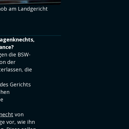
hob am Landgericht
Wagenknechts,
hance?
gen die BSW-
von der
erlassen, die
 des Gerichts
chen
ne
necht
von
e vor, wie ihn