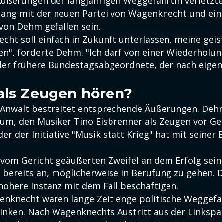
Äußerungen der langjährigen Weggefährtin verletzte
ng mit der neuen Partei von Wagenknecht und ein
 von Dehm gefallen sein.
ht soll einfach in Zukunft unterlassen, meine geist
len", forderte Dehm. "Ich darf von einer Wiederholu
der frühere Bundestagsabgeordnete, der nach eige
als Zeugen hören?
Anwalt bestreitet entsprechende Äußerungen. Deh
um, den Musiker Tino Eisbrenner als Zeugen vor Ger
r der Initiative "Musik statt Krieg" hat mit seine
 vom Gericht geäußerten Zweifel an dem Erfolg sein
bereits an, möglicherweise in Berufung zu gehen.
höhere Instanz mit dem Fall beschäftigen.
nknecht waren lange Zeit enge politische Weggefä
inken
. Nach Wagenknechts Austritt aus der Linkspa