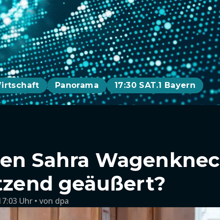
irtschaft
Panorama
17:30 SAT.1 Bayern
en Sahra Wagenknech
etzend geäußert?
17:03 Uhr
von
dpa