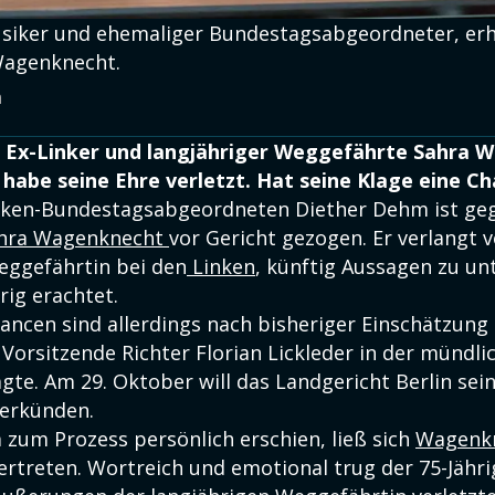
Musiker und ehemaliger Bundestagsabgeordneter, er
Wagenknecht.
a
 Ex-Linker und langjähriger Weggefährte Sahra 
 habe seine Ehre verletzt. Hat seine Klage eine C
nken-Bundestagsabgeordneten Diether Dehm ist ge
hra Wagenknecht
vor Gericht gezogen. Er verlangt 
eggefährtin bei den
Linken
, künftig Aussagen zu unt
rig erachtet.
hancen sind allerdings nach bisheriger Einschätzung
 Vorsitzende Richter Florian Lickleder in der mündli
gte. Am 29. Oktober will das Landgericht Berlin sei
verkünden.
um Prozess persönlich erschien, ließ sich
Wagenk
rtreten. Wortreich und emotional trug der 75-Jährig