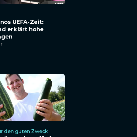
inos UEFA-Zeit:
d erklärt hohe
ngen
hr
ür den guten Zweck