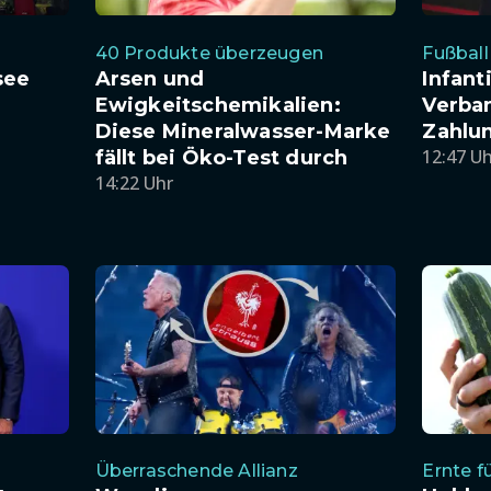
40 Produkte überzeugen
Fußball
see
Arsen und
Infant
Ewigkeitschemikalien:
Verban
Diese Mineralwasser-Marke
Zahlu
12:47 U
fällt bei Öko-Test durch
14:22 Uhr
Überraschende Allianz
Ernte f