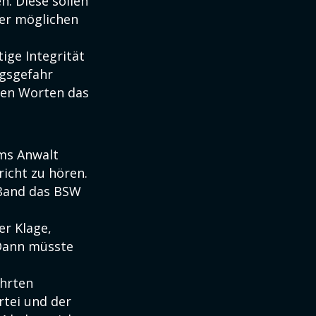
n. Diese sollen
er möglichen
ige Integrität
ngsgefahr
nen Worten das
ms Anwalt
icht zu hören.
r Band das BSW
er Klage,
 Dann müsste
hrten
rtei und der