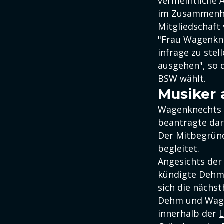
vermeintliche 
im Zusammenha
Mitgliedschaft
"Frau Wagenknec
infrage zu stel
ausgehen", so 
BSW wählt.
Musiker 
Wagenknechts 
beantragte dar
Der Mitbegründe
begleitet.
Angesichts der
kündigte Dehm 
sich die nächst
Dehm und Wage
innerhalb der
L