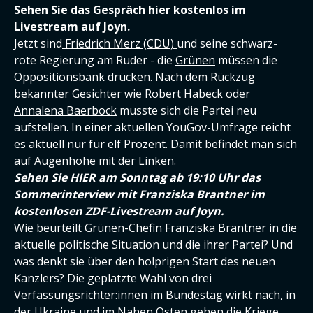
Sehen Sie das Gespräch hier kostenlos im
Livestream auf Joyn.
Jetzt sind
Friedrich Merz (CDU)
und seine schwarz-
rote Regierung am Ruder - die
Grünen
müssen die
Oppositionsbank drücken. Nach dem Rückzug
bekannter Gesichter wie
Robert Habeck
oder
Annalena Baerbock
musste sich die Partei neu
aufstellen. In einer aktuellen YouGov-Umfrage reicht
es aktuell nur für elf Prozent. Damit befindet man sich
auf Augenhöhe mit der
Linken
.
Sehen Sie HIER am Sonntag ab 19:10 Uhr das
Sommerinterview mit Franziska Brantner im
kostenlosen ZDF-Livestream auf Joyn.
Wie beurteilt Grünen-Chefin Franziska Brantner in die
aktuelle politische Situation und die ihrer Partei? Und
was denkt sie über den holprigen Start des neuen
Kanzlers? Die geplatzte Wahl von drei
Verfassungsrichter:innen im
Bundestag
wirkt nach,
in
der Ukraine
und im Nahen Osten gehen die Kriege