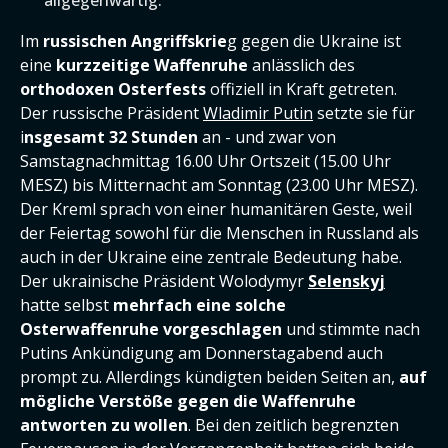
allgegenwärtig.
Im
russischen Angriffskrie
g gegen die Ukraine ist
eine
kurzzeitige Waffenruhe
anlässlich des
orthodoxen Osterfests
offiziell in Kraft getreten.
Der russische Präsident
Wladimir Putin
setzte sie für
i
nsgesamt 32 Stunden
an - und zwar von
Samstagnachmittag 16.00 Uhr Ortszeit (15.00 Uhr
MESZ) bis Mitternacht am Sonntag (23.00 Uhr MESZ).
Der Kreml sprach von einer humanitären Geste, weil
der Feiertag sowohl für die Menschen in Russland als
auch in der Ukraine eine zentrale Bedeutung habe.
Der ukrainische Präsident Wolodymyr
Selenskyj
hatte selbst
mehrfach eine solche
Osterwaffenruhe vorgeschlagen
und stimmte nach
Putins Ankündigung am Donnerstagabend auch
prompt zu. Allerdings kündigten beiden Seiten an,
auf
mögliche Verstöße gegen die Waffenruhe
antworten zu wollen
. Bei den zeitlich begrenzten