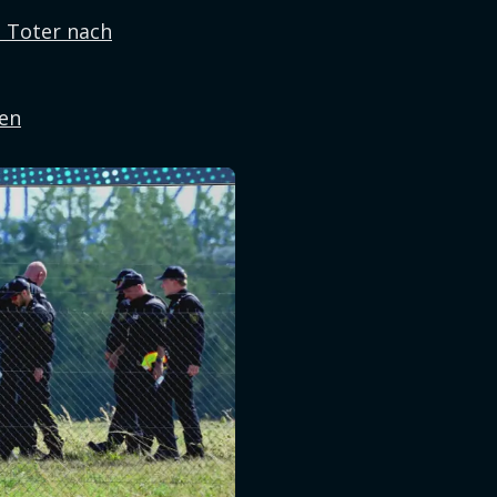
n Toter nach
den