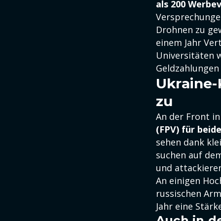
als 200 Werbe
Versprechungen
Drohnen zu ge
einem Jahr Ver
Universitäten 
Geldzahlungen 
Ukraine-
zu
An der Front i
(FPV) für beid
sehen dank kle
suchen auf dem
und attackieren
An einigen Ho
russischen Arm
Jahr eine Stärk
Auch in d