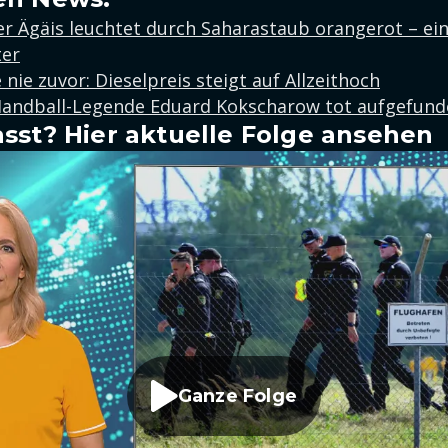
r Ägäis leuchtet durch Saharastaub orangerot – ei
er
 nie zuvor: Dieselpreis steigt auf Allzeithoch
Handball-Legende Eduard Kokscharow tot aufgefun
sst? Hier aktuelle Folge ansehen
Ganze Folge