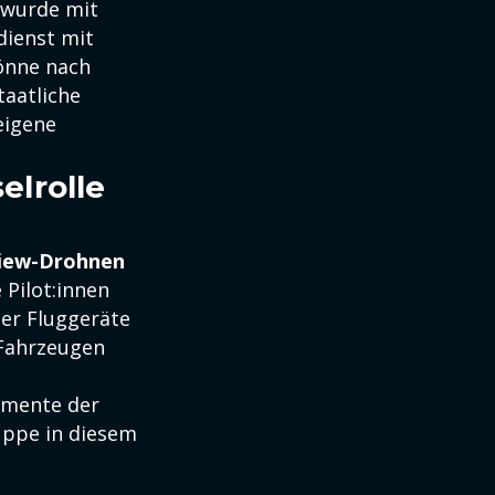
 wurde mit
dienst mit
önne nach
taatliche
eigene
elrolle
View-Drohnen
 Pilot:innen
ser Fluggeräte
 Fahrzeugen
umente der
uppe in diesem