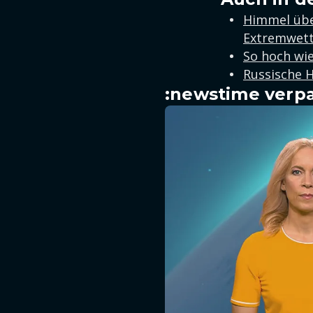
Himmel übe
Extremwett
So hoch wie
Russische 
:newstime verpa