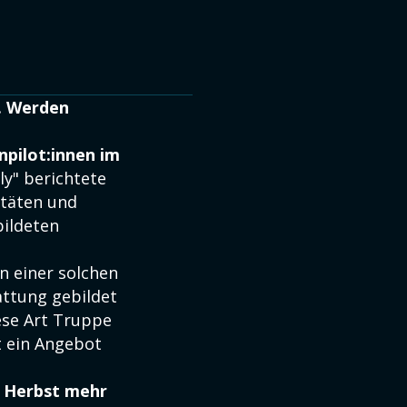
. Werden
npilot:innen im
y" berichtete
itäten und
bildeten
n einer solchen
attung gebildet
ese Art Truppe
t ein Angebot
 Herbst mehr