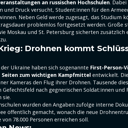
veranstaltungen an russischen Hochschulen
. Dabei
 und Druck versucht, Student:innen für den Armee
winnen. Neben Geld werde zugesagt, das Studium k
tragsdauer problemlos fortgesetzt werden. Große s
wie Moskau und St. Petersburg sicherten zusätzlich 
zu.
Krieg: Drohnen kommt Schlüss
n der Ukraine haben sich sogenannte
First-Person-
e Seiten zum wichtigen Kampfmittel
entwickelt. Die
iner Kameras den Flug ihrer Drohnen. Tausende die
 Gefechtsfeld nach gegnerischen Soldat:innen und
 sie.
chschulen wurden den Angaben zufolge interne Dok
ee öffentlich gemacht, wonach die neue Drohnentr
e von 78.000 Personen erreichen soll.
en News: