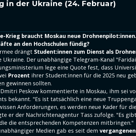
g in der Ukraine (24. Februar)
ne-Krieg braucht Moskau neue Drohnenpilot:innen
räfte an den Hochschulen fündig?
Armee drängt
Student:innen zum Dienst als Drohne
 Ukraine. Der unabhängige Telegram-Kanal "Faridail
dungsministerium lege eine Quote fest, dass Univers
wei
Prozent
ihrer Student:innen für die 2025 neu ge
n gewinnen sollten.
Dmitri Peskow kommentierte in Moskau, ihm sei vo
ts bekannt. "Es ist tatsächlich eine neue Truppeng
issen Anforderungen, es werden neue Kader für di
gte er der Nachrichtenagentur Tass zufolge. "Es gib
, die die entsprechenden Kompetenzen mitbringen."
unabhängiger Medien gab es seit dem
vergangenen