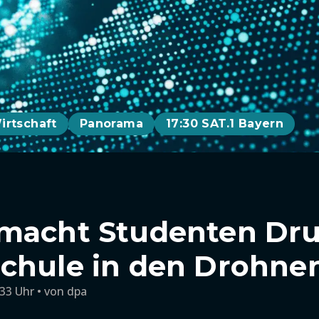
irtschaft
Panorama
17:30 SAT.1 Bayern
macht Studenten Dru
chule in den Drohne
:33 Uhr
von
dpa