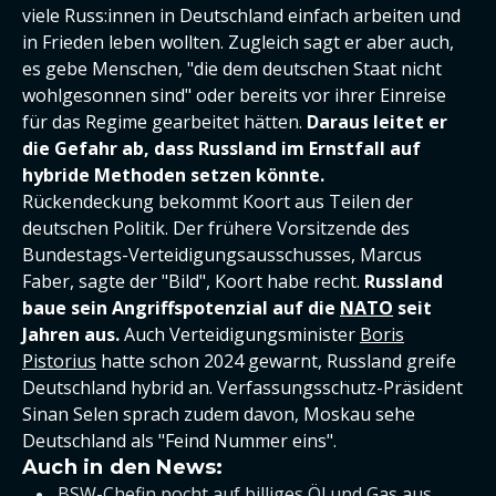
viele Russ:innen in Deutschland einfach arbeiten und
in Frieden leben wollten. Zugleich sagt er aber auch,
es gebe Menschen, "die dem deutschen Staat nicht
wohlgesonnen sind" oder bereits vor ihrer Einreise
für das Regime gearbeitet hätten.
Daraus leitet er
die Gefahr ab, dass Russland im Ernstfall auf
hybride Methoden setzen könnte.
Rückendeckung bekommt Koort aus Teilen der
deutschen Politik. Der frühere Vorsitzende des
Bundestags-Verteidigungsausschusses, Marcus
Faber, sagte der "Bild", Koort habe recht.
Russland
baue sein Angriffspotenzial auf die
NATO
seit
Jahren aus.
Auch Verteidigungsminister
Boris
Pistorius
hatte schon 2024 gewarnt, Russland greife
Deutschland hybrid an. Verfassungsschutz-Präsident
Sinan Selen sprach zudem davon, Moskau sehe
Deutschland als "Feind Nummer eins".
Auch in den News:
BSW-Chefin pocht auf billiges Öl und Gas aus