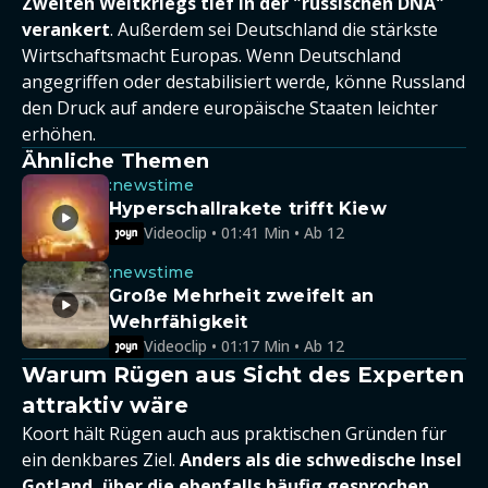
Zweiten Weltkriegs tief in der "russischen DNA"
verankert
. Außerdem sei Deutschland die stärkste
Wirtschaftsmacht Europas. Wenn Deutschland
angegriffen oder destabilisiert werde, könne Russland
den Druck auf andere europäische Staaten leichter
erhöhen.
Ähnliche Themen
:newstime
Hyperschallrakete trifft Kiew
Videoclip • 01:41 Min • Ab 12
:newstime
Große Mehrheit zweifelt an
Wehrfähigkeit
Videoclip • 01:17 Min • Ab 12
Warum Rügen aus Sicht des Experten
attraktiv wäre
Koort hält Rügen auch aus praktischen Gründen für
ein denkbares Ziel.
Anders als die schwedische Insel
Gotland, über die ebenfalls häufig gesprochen