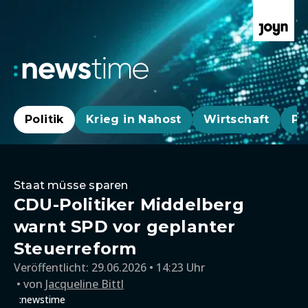
Politik
Krieg in Nahost
Wirtschaft
Pa
Staat müsse sparen
CDU-Politiker Middelberg
warnt SPD vor geplanter
Steuerreform
Veröffentlicht:
29.06.2026 • 14:23 Uhr
von
Jacqueline Bittl
:newstime