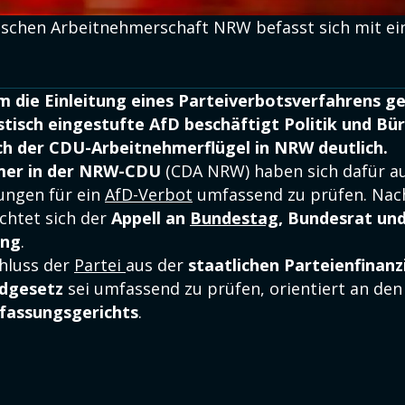
ischen Arbeitnehmerschaft NRW befasst sich mit e
 die Einleitung eines Parteiverbotsverfahrens ge
tisch eingestufte AfD beschäftigt Politik und Bü
ich der CDU-Arbeitnehmerflügel in NRW deutlich.
mer in der NRW-CDU
(CDA NRW) haben sich dafür a
ungen für ein
AfD-Verbot
umfassend zu prüfen. Nac
chtet sich der
Appell an
Bundestag
, Bundesrat un
ung
.
hluss der
Partei
aus der
staatlichen Parteienfinan
dgesetz
sei umfassend zu prüfen, orientiert an de
fassungsgerichts
.