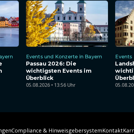
ayern
Events und Konzerte in Bayern
Events 
e
Passau 2026: Die
Lands
m
wichtigsten Events im
wichti
Überblick
Überbl
05.08.2026 • 13:56 Uhr
05.08.20
ngen
Compliance & Hinweisgebersystem
Kontakt
Karr