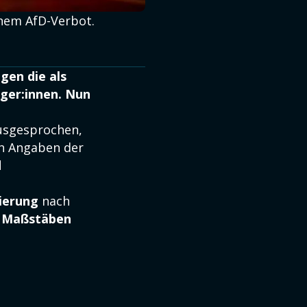
inem AfD-Verbot.
gen die als
rger:innen. Nun
usgesprochen,
h Angaben der
d
zierung
nach
n
Maßstäben