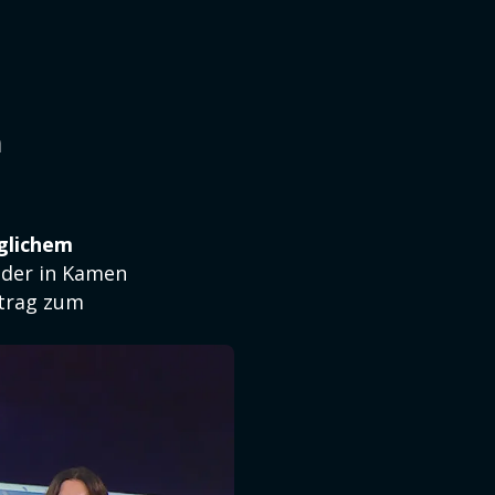
n
lichem
 der in Kamen
itrag zum