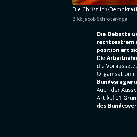
Die Christlich-Demokrat
Bild: Jacob Schröter/dpa
Die Debatte um
rechtsextremis
positioniert s
Die
Arbeitneh
die Voraussetz
Organisation ri
Bundesregier
Auch der Aussc
Artikel 21
Grun
des Bundesver