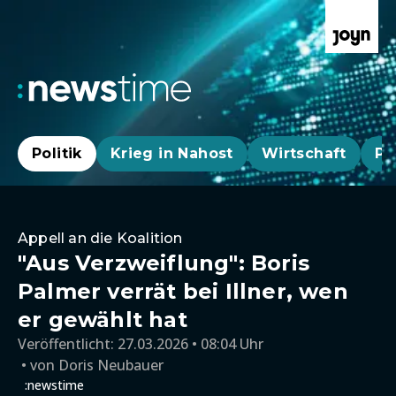
Politik
Krieg in Nahost
Wirtschaft
Pa
Appell an die Koalition
"Aus Verzweiflung": Boris
Palmer verrät bei Illner, wen
er gewählt hat
Veröffentlicht:
27.03.2026 • 08:04 Uhr
von
Doris Neubauer
:newstime