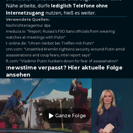
Nähe arbeite, dürfe
lediglich Telefone ohne
Internetzugang
nutzen, hieß es weiter.
Verwendete Quellen:
Nachrichtenagentur dpa
meduza.io: "Report: Russia’s FSO bans officials from wearing
watches at meetings with Putin"
t-online.de: "Uhren-Verbot bei Treffen mit Putin"
cnn.com: "Unsettled Kremlin tightens security around Putin amid
assassinations and coup fears, intel report says"
ft.com: "Vladimir Putin hunkers down for fear of assassination"
:newstime verpasst? Hier aktuelle Folge
ansehen
Ganze Folge