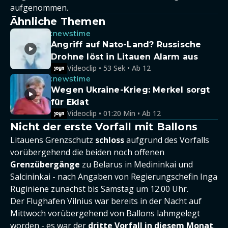
aufgenommen.
Ähnliche Themen
:newstime
Angriff auf Nato-Land? Russische
Drohne löst in Litauen Alarm aus
Videoclip • 53 Sek • Ab 12
:newstime
Wegen Ukraine-Krieg: Merkel sorgt
für Eklat
Videoclip • 01:20 Min • Ab 12
Nicht der erste Vorfall mit Ballons
Litauens Grenzschutz
schloss
aufgrund des Vorfalls
vorübergehend die beiden noch offenen
Grenzübergänge
zu Belarus in Medininkai und
Salcininkai - nach Angaben von Regierungschefin Inga
Ruginiene zunächst bis Samstag um 12.00 Uhr.
Der Flughafen Vilnius war bereits in der Nacht auf
Mittwoch vorübergehend von Ballons lahmgelegt
worden - es war der
dritte Vorfall in diesem Monat
.